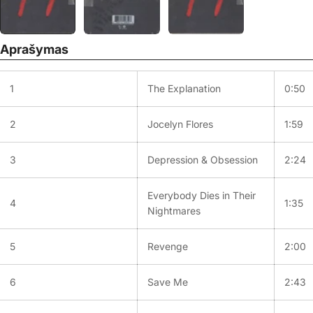
Aprašymas
1
The Explanation
0:50
2
Jocelyn Flores
1:59
3
Depression & Obsession
2:24
Everybody Dies in Their
4
1:35
Nightmares
5
Revenge
2:00
6
Save Me
2:43