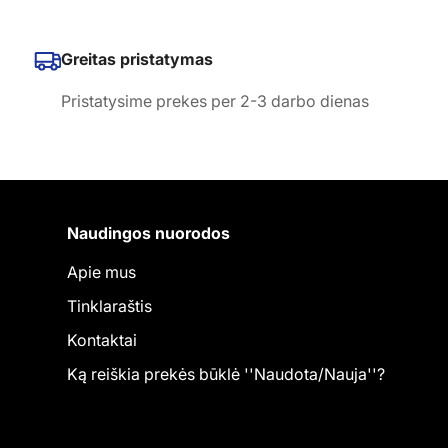
Greitas pristatymas
Pristatysime prekes per 2-3 darbo dienas
Naudingos nuorodos
Apie mus
Tinklaraštis
Kontaktai
Ką reiškia prekės būklė ''Naudota/Nauja''?