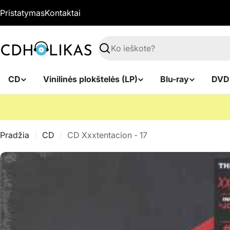
Pereiti
Pristatymas
Kontaktai
prie
turinio
Paieška
CD
Vinilinės plokštelės (LP)
Blu-ray
DVD
Pradžia
CD
CD Xxxtentacion - 17