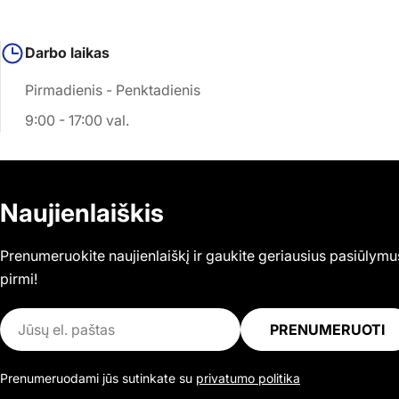
Darbo laikas
Pirmadienis - Penktadienis
9:00 - 17:00 val.
Naujienlaiškis
Prenumeruokite naujienlaiškį ir gaukite geriausius pasiūlymu
pirmi!
El.
PRENUMERUOTI
paštas
Prenumeruodami jūs sutinkate su
privatumo politika