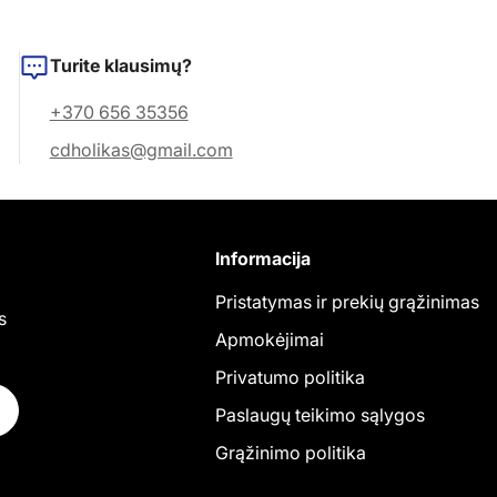
Turite klausimų?
+370 656 35356
cdholikas@gmail.com
Informacija
Pristatymas ir prekių grąžinimas
s
Apmokėjimai
Privatumo politika
Paslaugų teikimo sąlygos
Grąžinimo politika