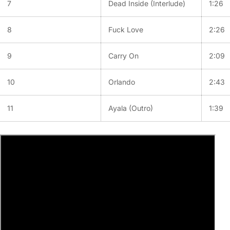
7
Dead Inside (Interlude)
1:26
8
Fuck Love
2:26
9
Carry On
2:09
10
Orlando
2:43
11
Ayala (Outro)
1:39