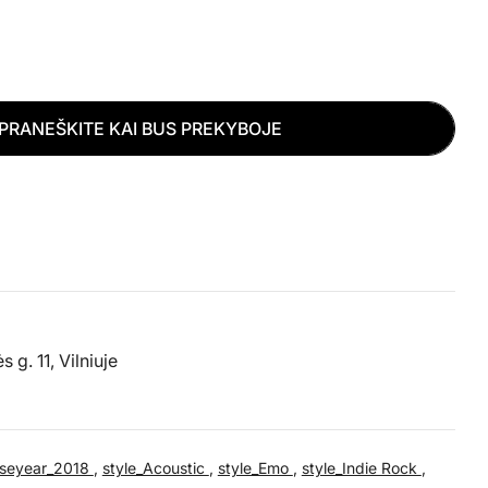
o
n
a
PRANEŠKITE KAI BUS PREKYBOJE
s
Atidaryti mediją 2 a
NTACION - 17 KIEKĮ
D XXXTENTACION - 17 KIEKĮ
g. 11, Vilniuje
aseyear_2018
,
style_Acoustic
,
style_Emo
,
style_Indie Rock
,