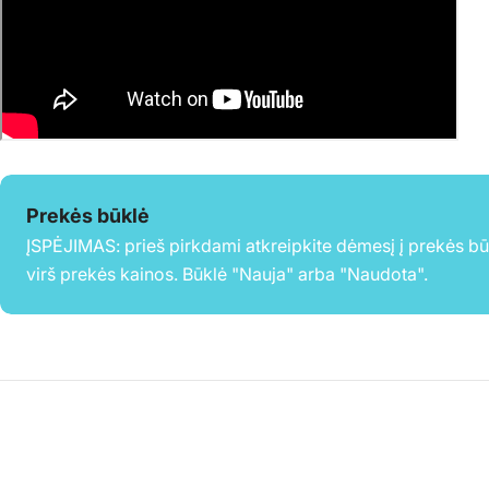
Prekės būklė
ĮSPĖJIMAS: prieš pirkdami atkreipkite dėmesį į prekės b
virš prekės kainos. Būklė "Nauja" arba "Naudota".