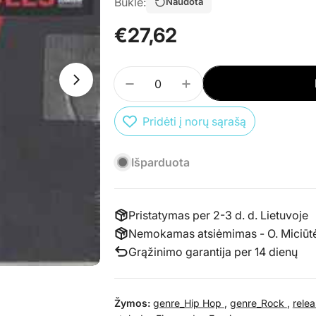
Būklė:
Naudota
Įprasta
€27,62
kaina
Kiekis
Atidaryti mediją 1 atskirame lange
Atidaryti mediją 0 atskirame lange
SUMAŽINTI PREKĖS CD XXXTE
PADIDINTI PREKĖS C
Pridėti į norų sąrašą
Išparduota
Pristatymas per 2-3 d. d. Lietuvoje
Nemokamas atsiėmimas - O. Miciūtės 
Grąžinimo garantija per 14 dienų
Žymos:
genre_Hip Hop
,
genre_Rock
,
rele