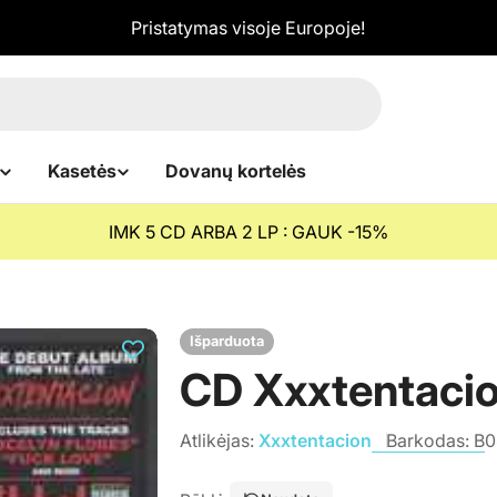
Pristatymas visoje Europoje!
Kasetės
Dovanų kortelės
IMK 5 CD ARBA 2 LP : GAUK -15%
Išparduota
CD Xxxtentacio
Atlikėjas:
Xxxtentacion
Barkodas:
B0