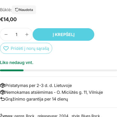
Būklė:
Naudota
Įprasta
€14,00
kaina
Kiekis
Į KREPŠELĮ
SUMAŽINTI PREKĖS CD WHITESNAKE - THE EAR
PADIDINTI PREKĖS CD WHITESNAKE - 
Pridėti į norų sąrašą
Liko nedaug vnt.
Pristatymas per 2-3 d. d. Lietuvoje
Nemokamas atsiėmimas - O. Miciūtės g. 11, Vilniuje
Grąžinimo garantija per 14 dienų
Žymos:
genre_Rock
,
releaseyear_2004
,
style_Blues Rock
,