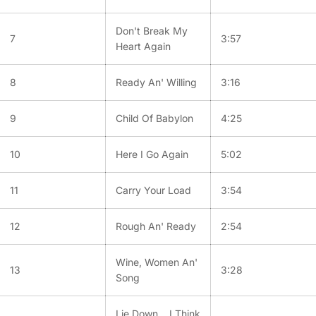
Don't Break My
7
3:57
Heart Again
8
Ready An' Willing
3:16
9
Child Of Babylon
4:25
10
Here I Go Again
5:02
11
Carry Your Load
3:54
12
Rough An' Ready
2:54
Wine, Women An'
13
3:28
Song
Lie Down... I Think