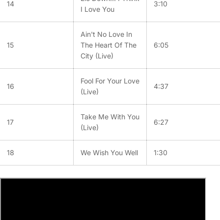
14
3:10
I Love You
Ain't No Love In
15
The Heart Of The
6:05
City (Live)
Fool For Your Love
16
4:37
(Live)
Take Me With You
17
6:27
(Live)
18
We Wish You Well
1:30