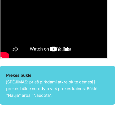
Prekės būklė
ĮSPĖJIMAS: prieš pirkdami atkreipkite dėmesį į
prekės būklę nurodyta virš prekės kainos. Būklė
"Nauja" arba "Naudota".