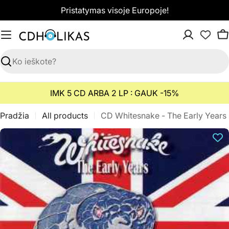
Pereiti
Pristatymas visoje Europoje!
prie
turinio
K
Paieška
IMK 5 CD ARBA 2 LP : GAUK -15%
Pradžia
All products
CD Whitesnake - The Early Years