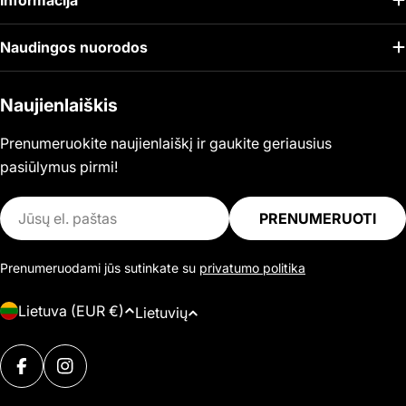
Informacija
Naudingos nuorodos
Naujienlaiškis
Prenumeruokite naujienlaiškį ir gaukite geriausius
pasiūlymus pirmi!
El.
PRENUMERUOTI
paštas
Prenumeruodami jūs sutinkate su
privatumo politika
Š
K
Lietuva (EUR €)
Lietuvių
a
a
l
Mokėjimo
l
i
FACEBOOK
INSTAGRAM
būdai
b
s