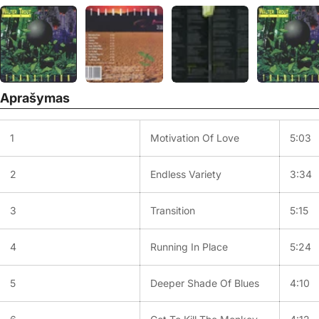
Aprašymas
1
Motivation Of Love
5:03
2
Endless Variety
3:34
3
Transition
5:15
4
Running In Place
5:24
5
Deeper Shade Of Blues
4:10