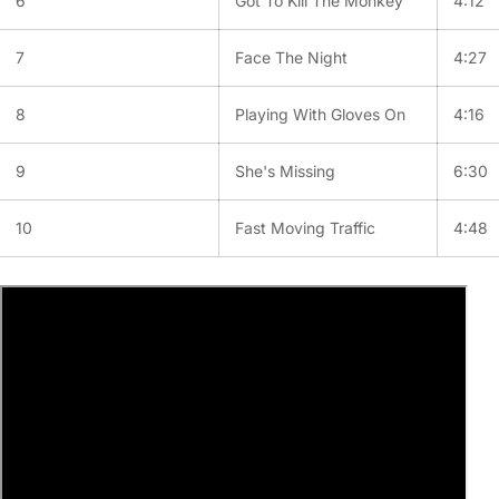
6
Got To Kill The Monkey
4:12
7
Face The Night
4:27
8
Playing With Gloves On
4:16
9
She's Missing
6:30
10
Fast Moving Traffic
4:48