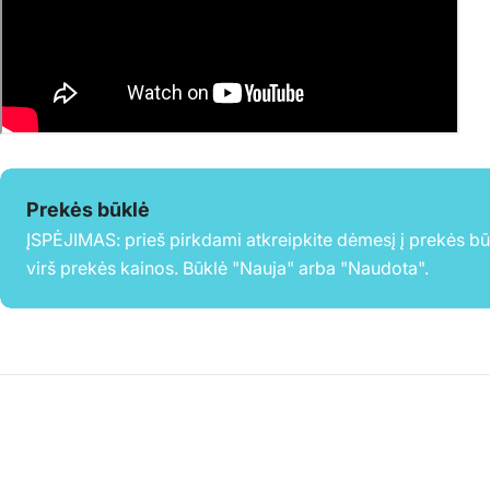
Prekės būklė
ĮSPĖJIMAS: prieš pirkdami atkreipkite dėmesį į prekės b
virš prekės kainos. Būklė "Nauja" arba "Naudota".