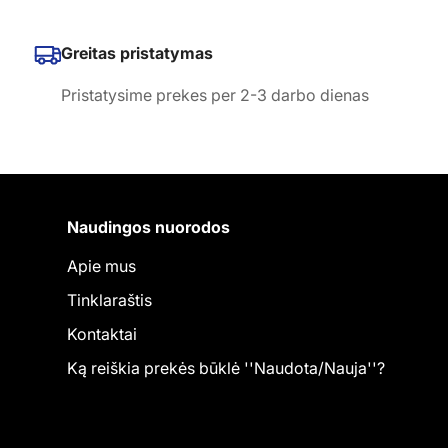
Greitas pristatymas
Pristatysime prekes per 2-3 darbo dienas
Naudingos nuorodos
Apie mus
Tinklaraštis
Kontaktai
Ką reiškia prekės būklė ''Naudota/Nauja''?