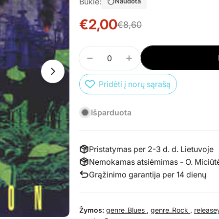
Būklė:
Naudota
€2,00
Išpardavimo
Įprasta
€8,60
Atidaryti mediją 1 atskirame lange
kaina
kaina
Kiekis
SUMAŽINTI PREKĖS CD WALTE
PADIDINTI PREKĖS 
Atidaryti mediją 0 atskirame lange
Pridėti į norų sąrašą
Išparduota
Pristatymas per 2-3 d. d. Lietuvoje
Nemokamas atsiėmimas - O. Miciūtės 
Grąžinimo garantija per 14 dienų
Žymos:
genre_Blues
,
genre_Rock
,
release