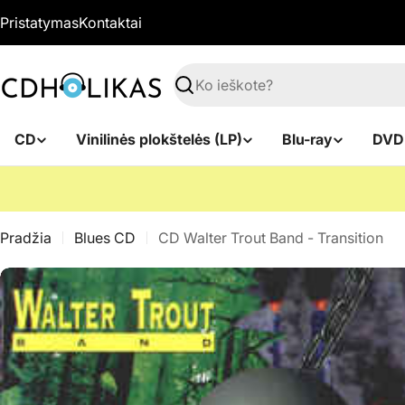
Pereiti
Pristatymas
Kontaktai
prie
turinio
Paieška
CD
Vinilinės plokštelės (LP)
Blu-ray
DVD
Pradžia
Blues CD
CD Walter Trout Band - Transition