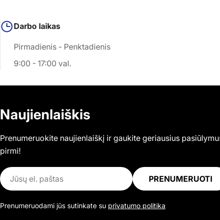
Darbo laikas
Pirmadienis - Penktadienis
9:00 - 17:00 val.
Naujienlaiškis
Prenumeruokite naujienlaiškį ir gaukite geriausius pasiūlymu
pirmi!
El.
PRENUMERUOTI
paštas
Prenumeruodami jūs sutinkate su
privatumo politika