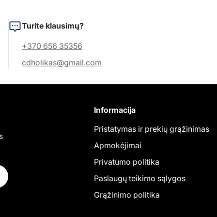
Turite klausimų?
+370 656 35356
cdholikas@gmail.com
Informacija
Pristatymas ir prekių grąžinimas
s
Apmokėjimai
Privatumo politika
Paslaugų teikimo sąlygos
Grąžinimo politika