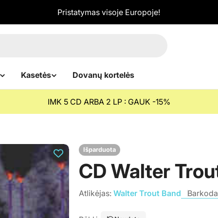
Pristatymas visoje Europoje!
Kasetės
Dovanų kortelės
IMK 5 CD ARBA 2 LP : GAUK -15%
Išparduota
CD Walter Trout
Atlikėjas:
Walter Trout Band
Barkoda