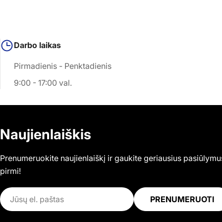
Darbo laikas
Pirmadienis - Penktadienis
9:00 - 17:00 val.
Naujienlaiškis
Prenumeruokite naujienlaiškį ir gaukite geriausius pasiūlymu
pirmi!
El.
PRENUMERUOTI
paštas