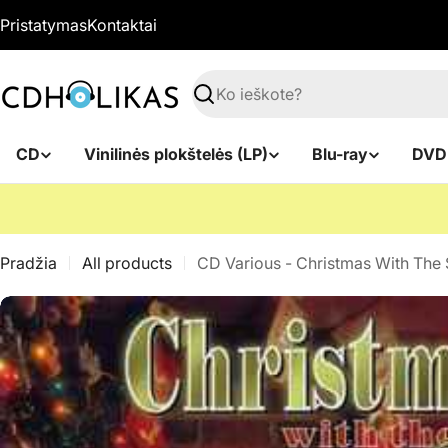
Pereiti
Pristatymas
Kontaktai
prie
turinio
Paieška
CD
Vinilinės plokštelės (LP)
Blu-ray
DVD
Pradžia
All products
CD Various - Christmas With The 