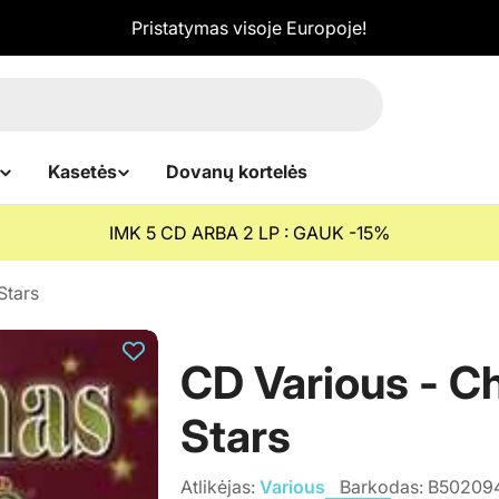
Pristatymas visoje Europoje!
Kasetės
Dovanų kortelės
IMK 5 CD ARBA 2 LP : GAUK -15%
Stars
CD Various - C
Stars
Atlikėjas:
Various
Barkodas:
B50209