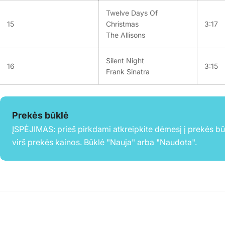
Twelve Days Of
15
Christmas
3:17
The Allisons
Silent Night
16
3:15
Frank Sinatra
Prekės būklė
ĮSPĖJIMAS: prieš pirkdami atkreipkite dėmesį į prekės b
virš prekės kainos. Būklė "Nauja" arba "Naudota".