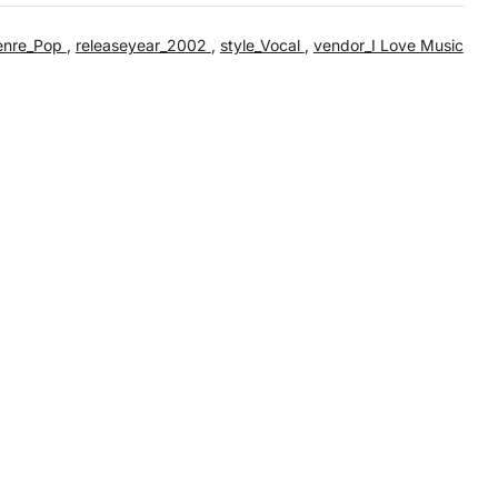
enre_Pop
,
releaseyear_2002
,
style_Vocal
,
vendor_I Love Music