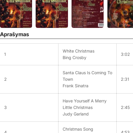
Aprašymas
White Christmas
1
3:02
Bing Crosby
Santa Claus Is Coming To
2
Town
2:31
Frank Sinatra
Have Yourself A Merry
3
Little Christmas
2:45
Judy Garland
Christmas Song
4
4:53