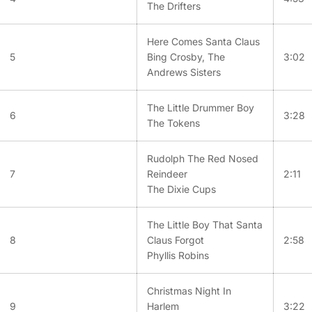
The Drifters
Here Comes Santa Claus
5
Bing Crosby, The
3:02
Andrews Sisters
The Little Drummer Boy
6
3:28
The Tokens
Rudolph The Red Nosed
7
Reindeer
2:11
The Dixie Cups
The Little Boy That Santa
8
Claus Forgot
2:58
Phyllis Robins
Christmas Night In
9
Harlem
3:22