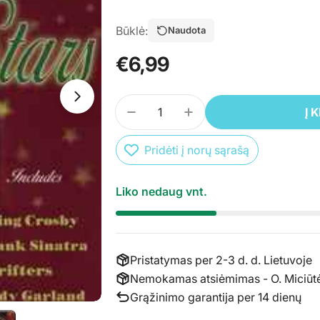
Būklė:
Naudota
Įprasta
€6,99
kaina
Kiekis
Atidaryti mediją 0 atskirame lange
Atidaryti mediją 1 atskirame lange
Į 
SUMAŽINTI PREKĖS CD VARIO
PADIDINTI PREKĖS C
Pridėti į norų sąrašą
Liko nedaug vnt.
Pristatymas per 2-3 d. d. Lietuvoje
Nemokamas atsiėmimas - O. Miciūtės 
Grąžinimo garantija per 14 dienų