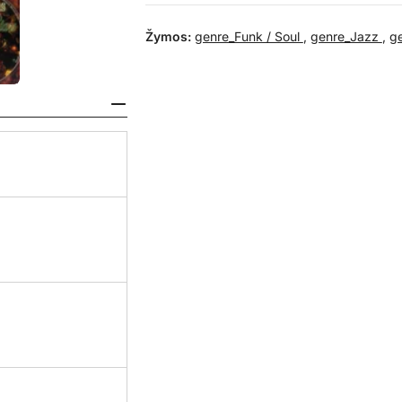
Žymos:
genre_Funk / Soul
,
genre_Jazz
,
g