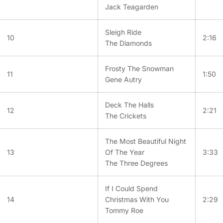
Jack Teagarden
Sleigh Ride
10
2:16
The Diamonds
Frosty The Snowman
11
1:50
Gene Autry
Deck The Halls
12
2:21
The Crickets
The Most Beautiful Night
13
Of The Year
3:33
The Three Degrees
If I Could Spend
14
Christmas With You
2:29
Tommy Roe