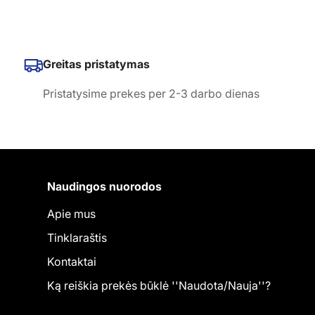
Greitas pristatymas
Pristatysime prekes per 2-3 darbo dienas
Naudingos nuorodos
Apie mus
Tinklaraštis
Kontaktai
Ką reiškia prekės būklė ''Naudota/Nauja''?