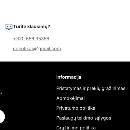
Turite klausimų?
+370 656 35356
cdholikas@gmail.com
Informacija
Pristatymas ir prekių grąžinimas
s
Apmokėjimai
Privatumo politika
Paslaugų teikimo sąlygos
Grąžinimo politika