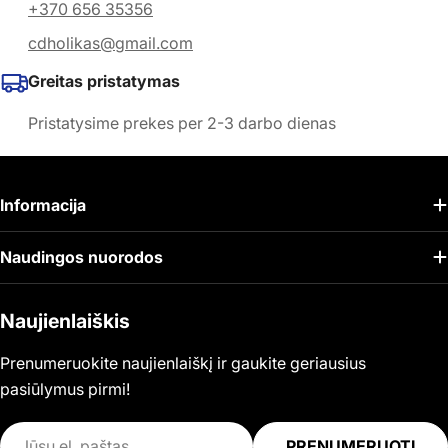
+370 656 35356
cdholikas@gmail.com
Greitas pristatymas
Pristatysime prekes per 2-3 darbo dienas
Informacija
Naudingos nuorodos
Naujienlaiškis
Prenumeruokite naujienlaiškį ir gaukite geriausius
pasiūlymus pirmi!
El.
PRENUMERUOTI