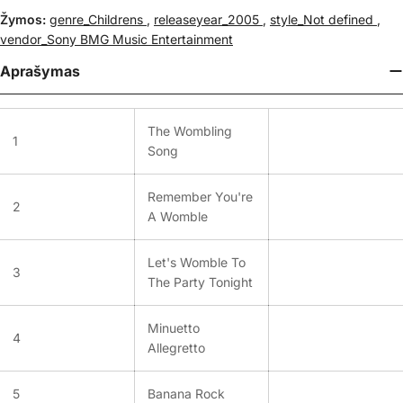
Žymos:
genre_Childrens
,
releaseyear_2005
,
style_Not defined
,
vendor_Sony BMG Music Entertainment
Aprašymas
The Wombling
1
Song
Remember You're
2
A Womble
Let's Womble To
3
The Party Tonight
Minuetto
4
Allegretto
5
Banana Rock