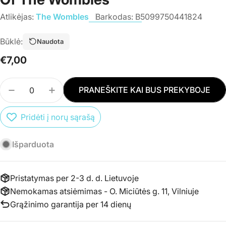
Atlikėjas:
The Wombles
Barkodas:
B5099750441824
Būklė:
Naudota
Įprasta
€7,00
kaina
Kiekis
PRANEŠKITE KAI BUS PREKYBOJE
SUMAŽINTI PREKĖS CD THE WOMBLES - THE VE
PADIDINTI PREKĖS CD THE WOMBLES -
Pridėti į norų sąrašą
Išparduota
Pristatymas per 2-3 d. d. Lietuvoje
Nemokamas atsiėmimas - O. Miciūtės g. 11, Vilniuje
Grąžinimo garantija per 14 dienų