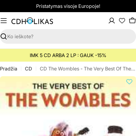
Pereiti
Pristatymas visoje Europoje!
prie
turinio
K
Paieška
IMK 5 CD ARBA 2 LP : GAUK -15%
Pradžia
CD
CD The Wombles - The Very Best Of The Wombles