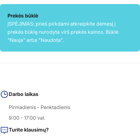
Prekės būklė
ĮSPĖJIMAS: prieš pirkdami atkreipkite dėmesį į
prekės būklę nurodyta virš prekės kainos. Būklė
"Nauja" arba "Naudota".
Darbo laikas
Pirmadienis - Penktadienis
9:00 - 17:00 val.
Turite klausimų?