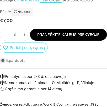
Būklė:
Naudota
Įprasta
€7,00
kaina
Kiekis
PRANEŠKITE KAI BUS PREKYBOJE
SUMAŽINTI PREKĖS CD THE POOZIES - DANSOOZ
PADIDINTI PREKĖS CD THE POOZIES - 
Pridėti į norų sąrašą
Išparduota
Pristatymas per 2-3 d. d. Lietuvoje
Nemokamas atsiėmimas - O. Miciūtės g. 11, Vilniuje
Grąžinimo garantija per 14 dienų
Žymos:
genre_Folk
,
genre_World & Country
,
releaseyear_1995
,