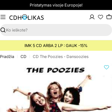
Pereiti
Pristatymas visoje Europoje!
prie
turinio
K
Paieška
IMK 5 CD ARBA 2 LP : GAUK -15%
Pradžia
CD
CD The Poozies - Dansoozies