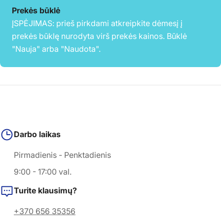
Prekės būklė
ĮSPĖJIMAS: prieš pirkdami atkreipkite dėmesį į
prekės būklę nurodyta virš prekės kainos. Būklė
"Nauja" arba "Naudota".
Darbo laikas
Pirmadienis - Penktadienis
9:00 - 17:00 val.
Turite klausimų?
+370 656 35356