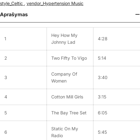
style_Celtic
,
vendor_Hypertension Music
Aprašymas
Hey How My
1
4:28
Johnny Lad
2
Two Fifty To Vigo
5:14
Company Of
3
3:40
Women
4
Cotton Mill Girls
3:15
5
The Bay Tree Set
6:05
Static On My
6
5:45
Radio