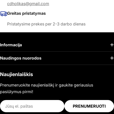
cdholikas@gmail.com
Greitas pristatymas
Pristatysime prekes per 2-3 darbo dienas
Informacija
Naudingos nuorodos
Naujienlaiškis
Prenumeruokite naujienlaiškį ir gaukite geriausius
pasiūlymus pirmi!
El.
PRENUMERUOTI
paštas