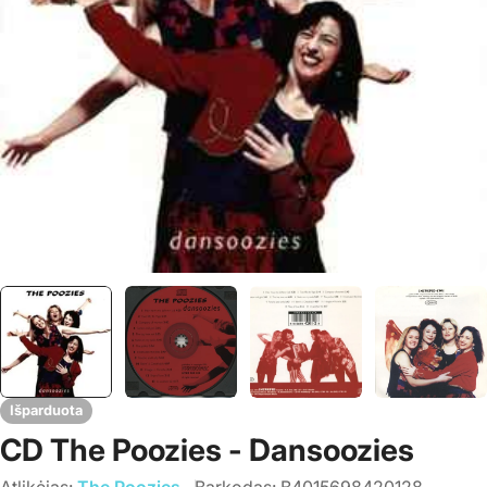
Išparduota
CD The Poozies - Dansoozies
Atlikėjas:
The Poozies
Barkodas:
B4015698420128