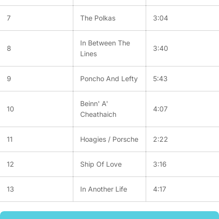
7
The Polkas
3:04
In Between The
8
3:40
Lines
9
Poncho And Lefty
5:43
Beinn' A'
10
4:07
Cheathaich
11
Hoagies / Porsche
2:22
12
Ship Of Love
3:16
13
In Another Life
4:17