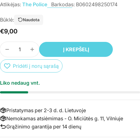
Atlikėjas:
The Police
Barkodas:
B0602498250174
Būklė:
Naudota
Įprasta
€9,00
kaina
Kiekis
Į KREPŠELĮ
SUMAŽINTI PREKĖS CD THE POLICE - EVERY BRE
PADIDINTI PREKĖS CD THE POLICE - E
Pridėti į norų sąrašą
Liko nedaug vnt.
Pristatymas per 2-3 d. d. Lietuvoje
Nemokamas atsiėmimas - O. Miciūtės g. 11, Vilniuje
Grąžinimo garantija per 14 dienų