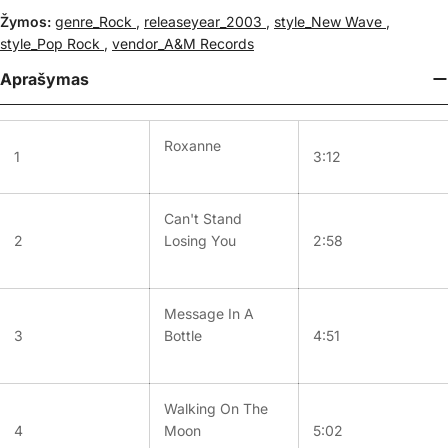
Žymos:
genre_Rock
,
releaseyear_2003
,
style_New Wave
,
style_Pop Rock
,
vendor_A&M Records
Aprašymas
Roxanne
1
3:12
Can't Stand
2
Losing You
2:58
Message In A
3
Bottle
4:51
Walking On The
4
Moon
5:02