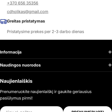
+370 656 35356
cdholikas@gmail.com
Greitas pristatymas
Pristatysime prekes per 2-3 darbo dienas
Informacija
Naudingos nuorodos
Naujienlaiškis
Prenumeruokite naujienlaiškį ir gaukite geriausius
pasiūlymus pirmi!
El.