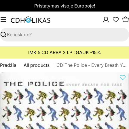
Pereiti
Pristatymas visoje Europoje!
prie
turinio
K
Paieška
IMK 5 CD ARBA 2 LP : GAUK -15%
Pradžia
All products
CD The Police - Every Breath You Take (The Classics)