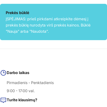
Prekės būklė
ĮSPĖJIMAS: prieš pirkdami atkreipkite dėmesį į
prekės būklę nurodyta virš prekės kainos. Būklė
"Nauja" arba "Naudota".
Darbo laikas
Pirmadienis - Penktadienis
9:00 - 17:00 val.
Turite klausimų?