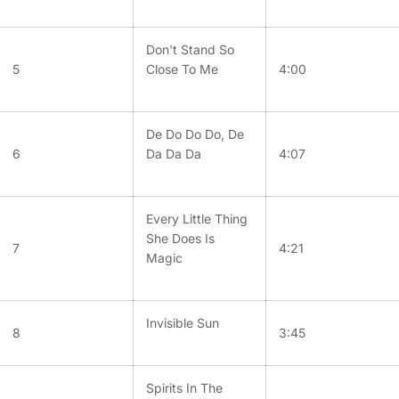
Don't Stand So
5
Close To Me
4:00
De Do Do Do, De
6
Da Da Da
4:07
Every Little Thing
She Does Is
7
4:21
Magic
Invisible Sun
8
3:45
Spirits In The