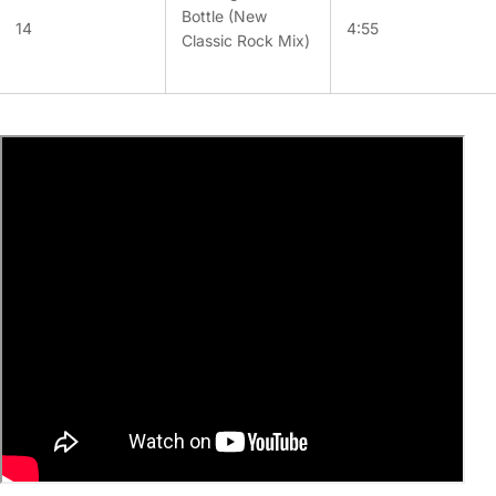
Bottle (New
14
4:55
Classic Rock Mix)