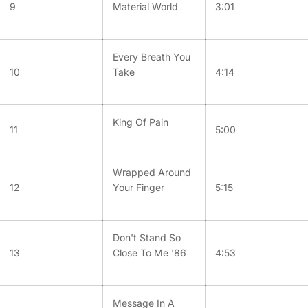
9
Material World
3:01
Every Breath You
10
Take
4:14
King Of Pain
11
5:00
Wrapped Around
12
Your Finger
5:15
Don't Stand So
13
Close To Me '86
4:53
Message In A