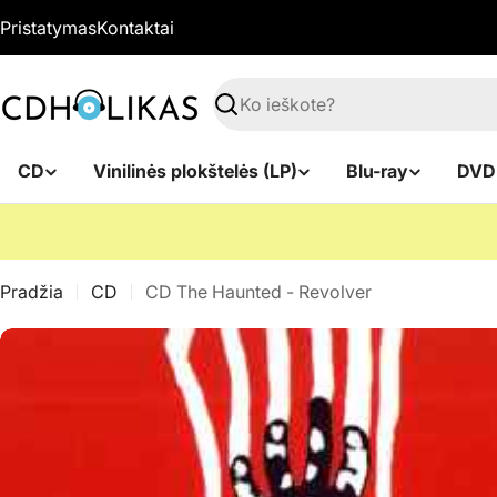
Pereiti
Pristatymas
Kontaktai
prie
turinio
Paieška
CD
Vinilinės plokštelės (LP)
Blu-ray
DVD
Pradžia
CD
CD The Haunted - Revolver