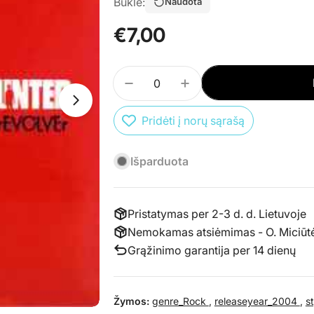
Būklė:
Naudota
Įprasta
€7,00
kaina
Kiekis
SUMAŽINTI PREKĖS CD THE H
PADIDINTI PREKĖS C
Atidaryti mediją 0 atskirame lange
Atidaryti mediją 1 atskirame lange
Pridėti į norų sąrašą
Išparduota
Pristatymas per 2-3 d. d. Lietuvoje
Nemokamas atsiėmimas - O. Miciūtės 
Grąžinimo garantija per 14 dienų
Žymos:
genre_Rock
,
releaseyear_2004
,
s