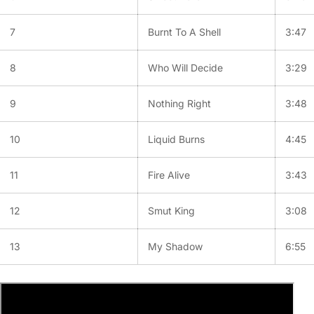
7
Burnt To A Shell
3:47
8
Who Will Decide
3:29
9
Nothing Right
3:48
10
Liquid Burns
4:45
11
Fire Alive
3:43
12
Smut King
3:08
13
My Shadow
6:55