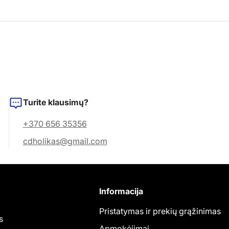
Turite klausimų?
+370 656 35356
cdholikas@gmail.com
Informacija
Pristatymas ir prekių grąžinimas
s
Apmokėjimai