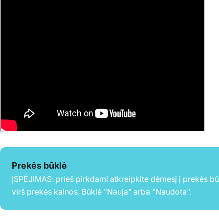
Prekės būklė
ĮSPĖJIMAS: prieš pirkdami atkreipkite dėmesį į prekės b
virš prekės kainos. Būklė "Nauja" arba "Naudota".