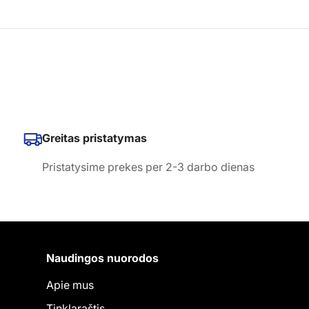
Greitas pristatymas
Pristatysime prekes per 2-3 darbo dienas
Naudingos nuorodos
Apie mus
Tinklaraštis