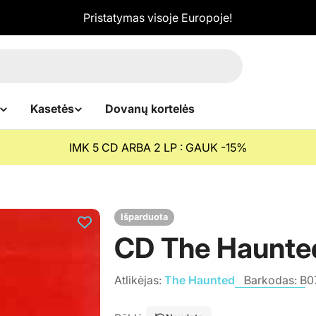
Pristatymas visoje Europoje!
Kasetės
Dovanų kortelės
IMK 5 CD ARBA 2 LP : GAUK -15%
Išparduota
CD The Haunted
Atlikėjas:
The Haunted
Barkodas:
B0