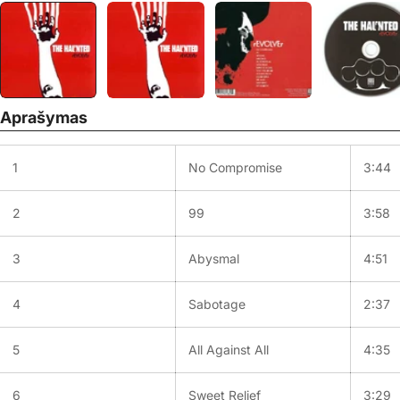
Aprašymas
1
No Compromise
3:44
2
99
3:58
3
Abysmal
4:51
4
Sabotage
2:37
5
All Against All
4:35
6
Sweet Relief
3:29