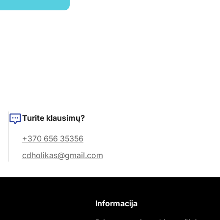
Turite klausimų?
+370 656 35356
cdholikas@gmail.com
Informacija