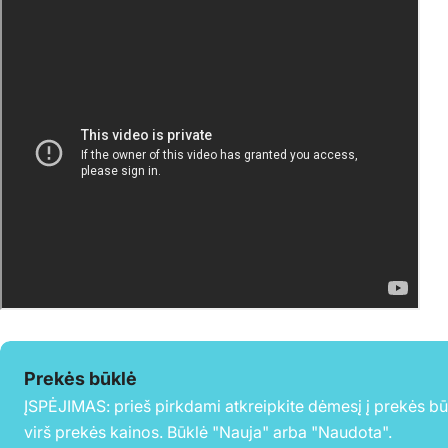
Prekės būklė
ĮSPĖJIMAS: prieš pirkdami atkreipkite dėmesį į prekės b
virš prekės kainos. Būklė "Nauja" arba "Naudota".