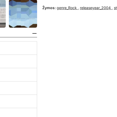
Žymos:
genre_Rock
,
releaseyear_2004
,
s