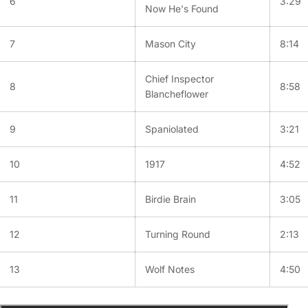
6
3:29
Now He's Found
7
Mason City
8:14
Chief Inspector
8
8:58
Blancheflower
9
Spaniolated
3:21
10
1917
4:52
11
Birdie Brain
3:05
12
Turning Round
2:13
13
Wolf Notes
4:50