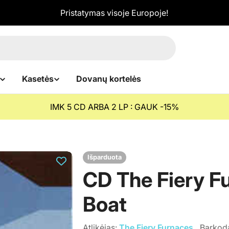
Pristatymas visoje Europoje!
Kasetės
Dovanų kortelės
IMK 5 CD ARBA 2 LP : GAUK -15%
Išparduota
CD The Fiery F
Boat
Atlikėjas:
The Fiery Furnaces
Barkod