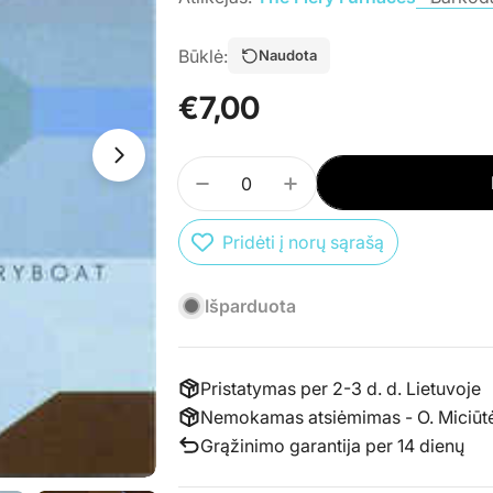
Būklė:
Naudota
Įprasta
€7,00
kaina
Atidaryti mediją 0 atskirame lange
Kiekis
Atidaryti mediją 1 atskirame lange
SUMAŽINTI PREKĖS CD THE F
PADIDINTI PREKĖS C
Pridėti į norų sąrašą
Išparduota
Pristatymas per 2-3 d. d. Lietuvoje
Nemokamas atsiėmimas - O. Miciūtės 
Grąžinimo garantija per 14 dienų