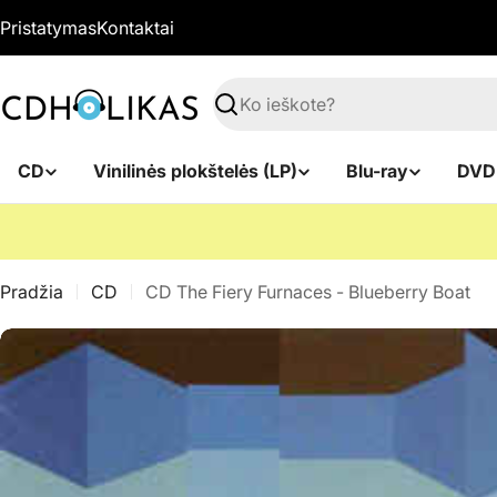
Pereiti
Pristatymas
Kontaktai
prie
turinio
Paieška
CD
Vinilinės plokštelės (LP)
Blu-ray
DVD
Pradžia
CD
CD The Fiery Furnaces - Blueberry Boat