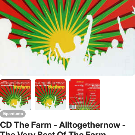
Išparduota
CD The Farm - Alltogethernow -
The Very Best Of The Farm