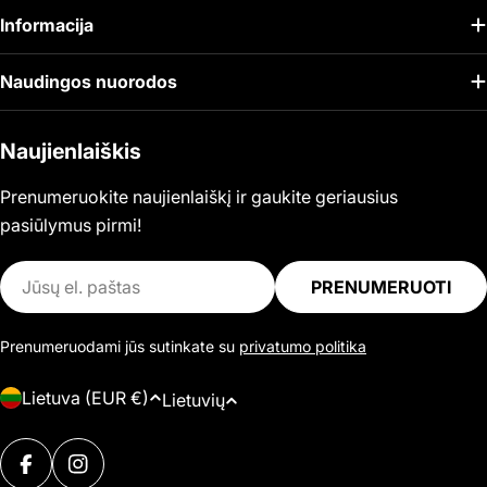
Informacija
Naudingos nuorodos
Naujienlaiškis
Prenumeruokite naujienlaiškį ir gaukite geriausius
pasiūlymus pirmi!
El.
PRENUMERUOTI
paštas
Prenumeruodami jūs sutinkate su
privatumo politika
Š
K
Lietuva (EUR €)
Lietuvių
a
a
l
Mokėjimo
l
i
FACEBOOK
INSTAGRAM
būdai
b