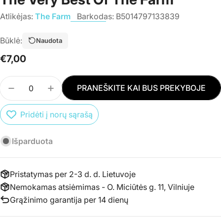
Atlikėjas:
The Farm
Barkodas:
B5014797133839
Būklė:
Naudota
Įprasta
€7,00
kaina
Kiekis
PRANEŠKITE KAI BUS PREKYBOJE
SUMAŽINTI PREKĖS CD THE FARM - ALLTOGETH
PADIDINTI PREKĖS CD THE FARM - AL
Pridėti į norų sąrašą
Išparduota
Pristatymas per 2-3 d. d. Lietuvoje
Nemokamas atsiėmimas - O. Miciūtės g. 11, Vilniuje
Grąžinimo garantija per 14 dienų