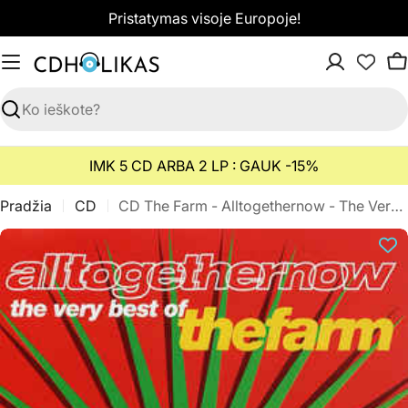
Pereiti
Pristatymas visoje Europoje!
prie
turinio
K
Paieška
IMK 5 CD ARBA 2 LP : GAUK -15%
Pradžia
CD
CD The Farm - Alltogethernow - The Very Best Of The Farm