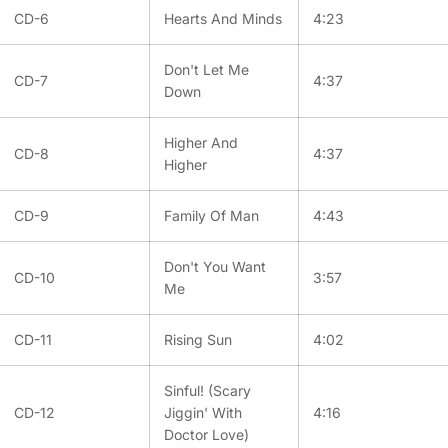
CD-6
Hearts And Minds
4:23
Don't Let Me
CD-7
4:37
Down
Higher And
CD-8
4:37
Higher
CD-9
Family Of Man
4:43
Don't You Want
CD-10
3:57
Me
CD-11
Rising Sun
4:02
Sinful! (Scary
CD-12
Jiggin' With
4:16
Doctor Love)