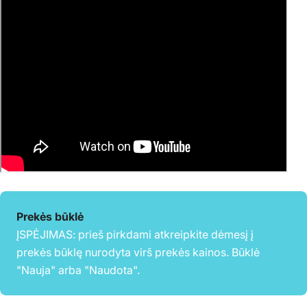
Prekės būklė
ĮSPĖJIMAS: prieš pirkdami atkreipkite dėmesį į
prekės būklę nurodyta virš prekės kainos. Būklė
"Nauja" arba "Naudota".