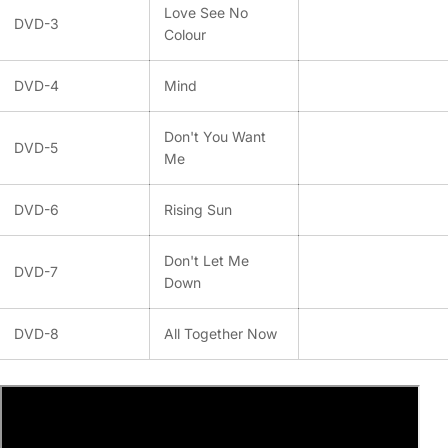
Love See No
DVD-3
Colour
DVD-4
Mind
Don't You Want
DVD-5
Me
DVD-6
Rising Sun
Don't Let Me
DVD-7
Down
DVD-8
All Together Now