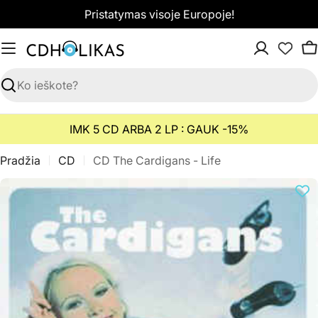
Pereiti
Pristatymas visoje Europoje!
prie
turinio
K
Paieška
IMK 5 CD ARBA 2 LP : GAUK -15%
Pradžia
CD
CD The Cardigans - Life