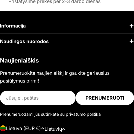
Pristatysime prekes per 2-3 darbo dienas
Informacija
Naudingos nuorodos
Naujienlaiškis
Prenumeruokite naujienlaiškį ir gaukite geriausius
pasiūlymus pirmi!
El.
PRENUMERUOTI
paštas
Prenumeruodami jūs sutinkate su
privatumo politika
Š
K
Lietuva (EUR €)
Lietuvių