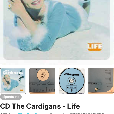
Išparduota
CD The Cardigans - Life