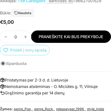
Atlikėjas:
The Cardigans
Barkodas:
B0796627001529
Būklė:
Naudota
Įprasta
€5,00
kaina
Kiekis
PRANEŠKITE KAI BUS PREKYBOJE
SUMAŽINTI PREKĖS CD THE CARDIGANS - LIFE K
PADIDINTI PREKĖS CD THE CARDIGANS -
Pridėti į norų sąrašą
Išparduota
Pristatymas per 2-3 d. d. Lietuvoje
Nemokamas atsiėmimas - O. Miciūtės g. 11, Vilniuje
Grąžinimo garantija per 14 dienų
Žymos:
genre_Pop
,
genre_Rock
,
releaseyear_1996
,
style_Indie