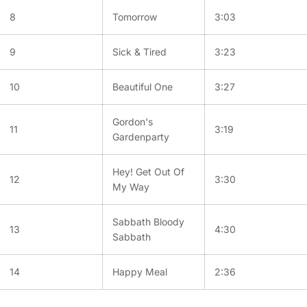
8
Tomorrow
3:03
9
Sick & Tired
3:23
10
Beautiful One
3:27
Gordon's
11
3:19
Gardenparty
Hey! Get Out Of
12
3:30
My Way
Sabbath Bloody
13
4:30
Sabbath
14
Happy Meal
2:36