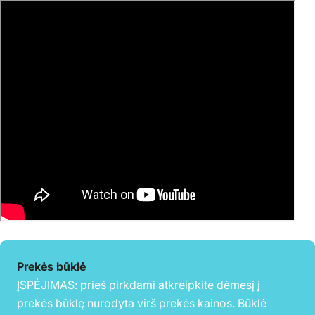
Prekės būklė
ĮSPĖJIMAS: prieš pirkdami atkreipkite dėmesį į
prekės būklę nurodyta virš prekės kainos. Būklė