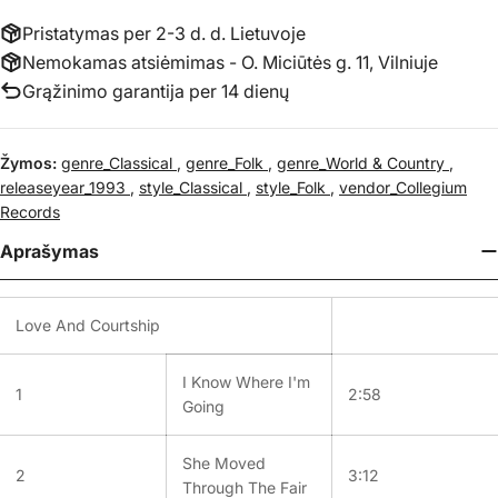
Pristatymas per 2-3 d. d. Lietuvoje
Nemokamas atsiėmimas - O. Miciūtės g. 11, Vilniuje
Grąžinimo garantija per 14 dienų
Žymos:
genre_Classical
,
genre_Folk
,
genre_World & Country
,
releaseyear_1993
,
style_Classical
,
style_Folk
,
vendor_Collegium
Records
Aprašymas
Love And Courtship
I Know Where I'm
1
2:58
Going
She Moved
2
3:12
Through The Fair