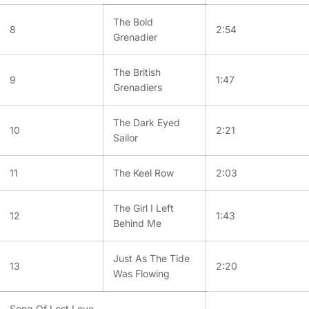
The Bold
8
2:54
Grenadier
The British
9
1:47
Grenadiers
The Dark Eyed
10
2:21
Sailor
11
The Keel Row
2:03
The Girl I Left
12
1:43
Behind Me
Just As The Tide
13
2:20
Was Flowing
Song Of Lost Love