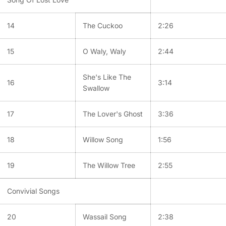
14
The Cuckoo
2:26
15
O Waly, Waly
2:44
She's Like The
16
3:14
Swallow
17
The Lover's Ghost
3:36
18
Willow Song
1:56
19
The Willow Tree
2:55
Convivial Songs
20
Wassail Song
2:38