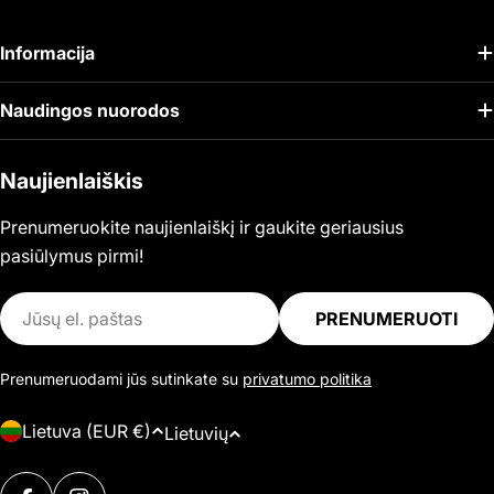
Informacija
Naudingos nuorodos
Naujienlaiškis
Prenumeruokite naujienlaiškį ir gaukite geriausius
pasiūlymus pirmi!
El.
PRENUMERUOTI
paštas
Prenumeruodami jūs sutinkate su
privatumo politika
Š
K
Lietuva (EUR €)
Lietuvių
a
a
l
Mokėjimo
l