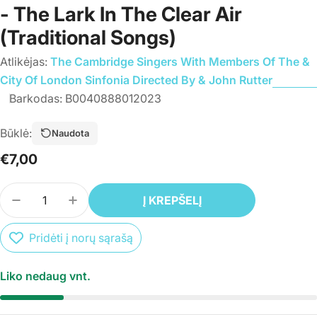
- The Lark In The Clear Air
(Traditional Songs)
Atlikėjas:
The Cambridge Singers With Members Of The &
City Of London Sinfonia Directed By & John Rutter
Barkodas:
B0040888012023
Būklė:
Naudota
Įprasta
€7,00
kaina
Kiekis
Į KREPŠELĮ
SUMAŽINTI PREKĖS CD THE CAMBRIDGE SINGERS
PADIDINTI PREKĖS CD THE CAMBRIDGE
Pridėti į norų sąrašą
Liko nedaug vnt.