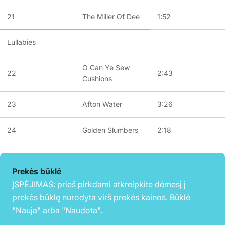
21
The Miller Of Dee
1:52
Lullabies
O Can Ye Sew
22
2:43
Cushions
23
Afton Water
3:26
24
Golden Slumbers
2:18
Prekės būklė
ĮSPĖJIMAS: prieš pirkdami atkreipkite dėmesį į
prekės būklę nurodyta virš prekės kainos. Būklė
"Nauja" arba "Naudota".