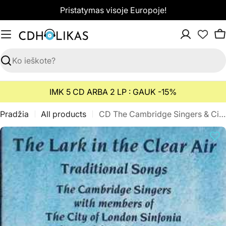
Pereiti
Pristatymas visoje Europoje!
prie
turinio
K
Paieška
IMK 5 CD ARBA 2 LP : GAUK -15%
Pradžia
All products
CD The Cambridge Singers & City Of London Sinfonia & John Rutter - The Lark In The Clear Air (Traditional Songs)