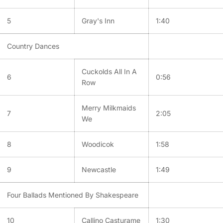
5
Gray's Inn
1:40
Country Dances
Cuckolds All In A
6
0:56
Row
Merry Milkmaids
7
2:05
We
8
Woodicok
1:58
9
Newcastle
1:49
Four Ballads Mentioned By Shakespeare
10
Callino Casturame
1:30