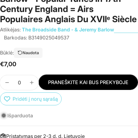
Century England = Airs
Populaires Anglais Du XVIIᵉ Siècle
Atlikėjas:
The Broadside Band - & Jeremy Barlow
Barkodas:
B3149025049537
Būklė:
Naudota
Įprasta
€7,00
kaina
Kiekis
PRANEŠKITE KAI BUS PREKYBOJE
SUMAŽINTI PREKĖS CD THE BROADSIDE BAND &A
PADIDINTI PREKĖS CD THE BROADSIDE
Pridėti į norų sąrašą
Išparduota
Pristatymas per 2-3 d. d. Lietuvoje