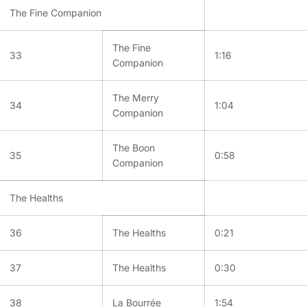
The Fine Companion
The Fine
33
1:16
Companion
The Merry
34
1:04
Companion
The Boon
35
0:58
Companion
The Healths
36
The Healths
0:21
37
The Healths
0:30
38
La Bourrée
1:54