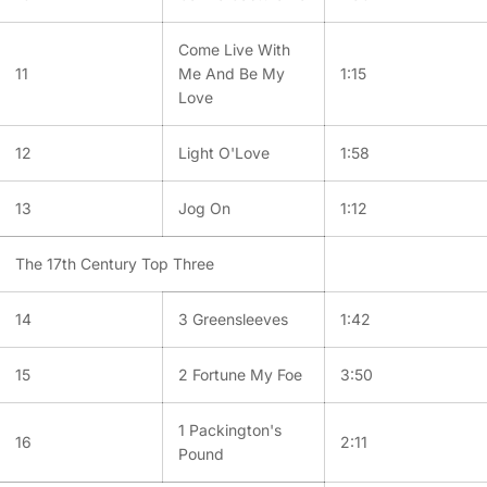
Come Live With
11
Me And Be My
1:15
Love
12
Light O'Love
1:58
13
Jog On
1:12
The 17th Century Top Three
14
3 Greensleeves
1:42
15
2 Fortune My Foe
3:50
1 Packington's
16
2:11
Pound