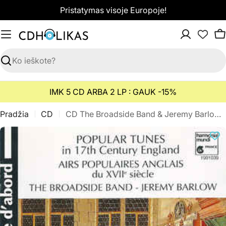
Pereiti
Pristatymas visoje Europoje!
prie
turinio
K
Paieška
IMK 5 CD ARBA 2 LP : GAUK -15%
Pradžia
CD
CD The Broadside Band & Jeremy Barlow - Popular Tunes In 17th Century England = Airs Populaires Anglais Du XVIIᵉ Siècle