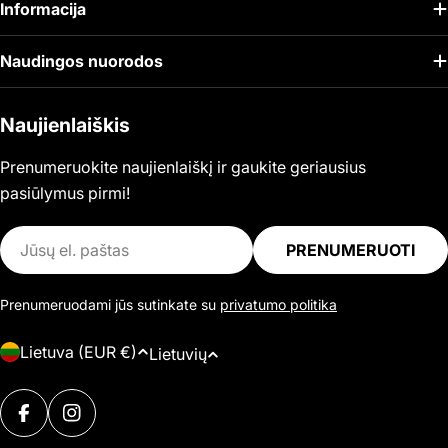
Informacija
Naudingos nuorodos
Naujienlaiškis
Prenumeruokite naujienlaiškį ir gaukite geriausius
pasiūlymus pirmi!
El.
PRENUMERUOTI
paštas
Prenumeruodami jūs sutinkate su
privatumo politika
Š
K
Lietuva (EUR €)
Lietuvių
a
a
l
Mokėjimo
l
i
FACEBOOK
INSTAGRAM
būdai
b