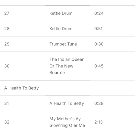
27
Kettle Drum
0:24
28
Kettle Drum
0:51
29
Trumpet Tune
0:30
The Indian Queen
30
Or The New
0:45
Bourrée
A Health To Betty
31
A Health To Betty
0:28
My Mother's Ay
32
2:13
Glow'ring O'er Me