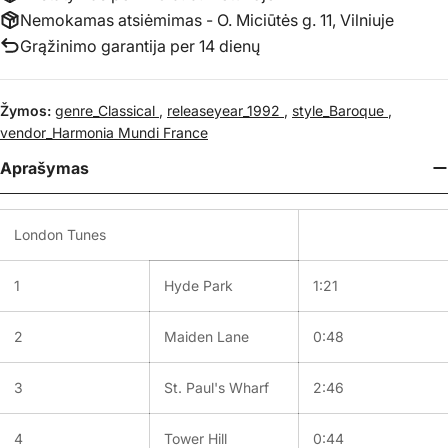
Nemokamas atsiėmimas - O. Miciūtės g. 11, Vilniuje
Grąžinimo garantija per 14 dienų
Žymos:
genre_Classical
,
releaseyear_1992
,
style_Baroque
,
vendor_Harmonia Mundi France
Aprašymas
London Tunes
1
Hyde Park
1:21
2
Maiden Lane
0:48
3
St. Paul's Wharf
2:46
4
Tower Hill
0:44