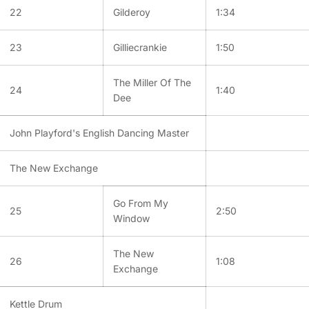
22
Gilderoy
1:34
23
Gilliecrankie
1:50
The Miller Of The
24
1:40
Dee
John Playford's English Dancing Master
The New Exchange
Go From My
25
2:50
Window
The New
26
1:08
Exchange
Kettle Drum