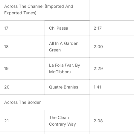
Across The Channel (Imported And
Exported Tunes)
17
Chi Passa
2:17
All In A Garden
18
2:00
Green
La Folia (Var. By
19
2:29
McGibbon)
20
Quatre Branles
1:41
Across The Border
The Clean
21
2:08
Contrary Way