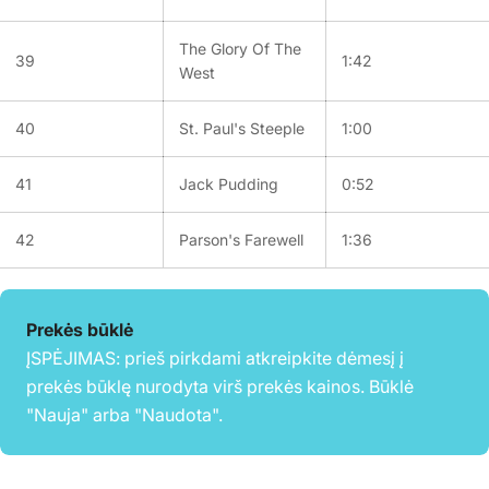
The Glory Of The
39
1:42
West
40
St. Paul's Steeple
1:00
41
Jack Pudding
0:52
42
Parson's Farewell
1:36
Prekės būklė
ĮSPĖJIMAS: prieš pirkdami atkreipkite dėmesį į
prekės būklę nurodyta virš prekės kainos. Būklė
"Nauja" arba "Naudota".