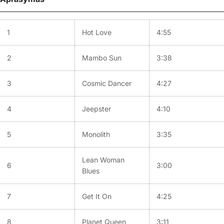
1
Hot Love
4:55
2
Mambo Sun
3:38
3
Cosmic Dancer
4:27
4
Jeepster
4:10
5
Monolith
3:35
Lean Woman
6
3:00
Blues
7
Get It On
4:25
8
Planet Queen
3:11