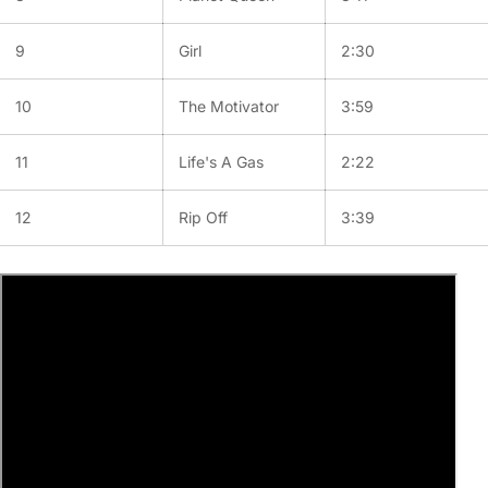
9
Girl
2:30
10
The Motivator
3:59
11
Life's A Gas
2:22
12
Rip Off
3:39