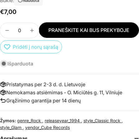
Būklė:
Naudota
Įprasta
€7,00
kaina
Kiekis
PRANEŠKITE KAI BUS PREKYBOJE
SUMAŽINTI PREKĖS CD T. REX - ELECTRIC WARR
PADIDINTI PREKĖS CD T. REX - ELECTR
Pridėti į norų sąrašą
Išparduota
Pristatymas per 2-3 d. d. Lietuvoje
Nemokamas atsiėmimas - O. Miciūtės g. 11, Vilniuje
Grąžinimo garantija per 14 dienų
Žymos:
genre_Rock
,
releaseyear_1994
,
style_Classic Rock
,
style_Glam
,
vendor_Cube Records
Aprašymas