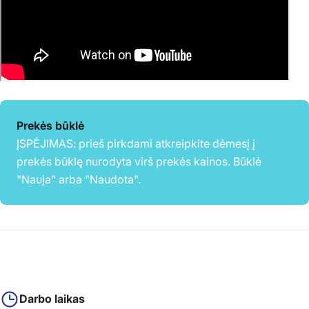
Prekės būklė
ĮSPĖJIMAS: prieš pirkdami atkreipkite dėmesį į
prekės būklę nurodyta virš prekės kainos. Būklė
"Nauja" arba "Naudota".
Darbo laikas