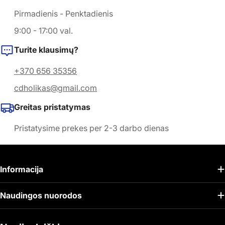
Pirmadienis - Penktadienis
9:00 - 17:00 val.
Turite klausimų?
+370 656 35356
cdholikas@gmail.com
Greitas pristatymas
Pristatysime prekes per 2-3 darbo dienas
Informacija
Naudingos nuorodos