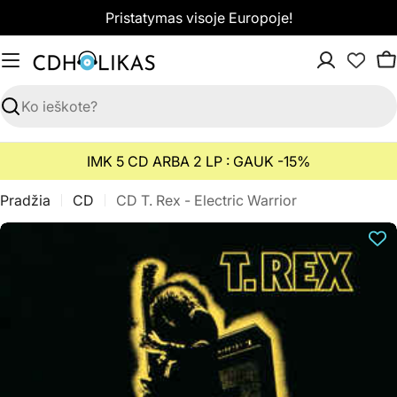
Pereiti
Pristatymas visoje Europoje!
prie
turinio
K
Paieška
IMK 5 CD ARBA 2 LP : GAUK -15%
Pradžia
CD
CD T. Rex - Electric Warrior