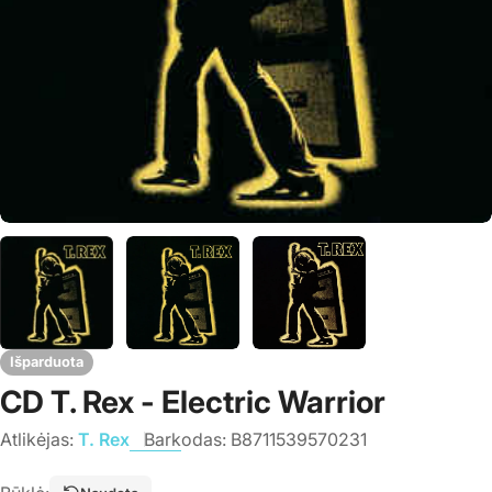
Išparduota
CD T. Rex - Electric Warrior
Atlikėjas:
T. Rex
Barkodas:
B8711539570231