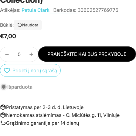
Atlikėjas:
Petula Clark
Barkodas:
B0602527769776
Būklė:
Naudota
Įprasta
€7,00
kaina
Kiekis
PRANEŠKITE KAI BUS PREKYBOJE
SUMAŽINTI PREKĖS CD PETULA CLARK - DOWN
PADIDINTI PREKĖS CD PETULA CLARK
Pridėti į norų sąrašą
Išparduota
Pristatymas per 2-3 d. d. Lietuvoje
Nemokamas atsiėmimas - O. Miciūtės g. 11, Vilniuje
Grąžinimo garantija per 14 dienų