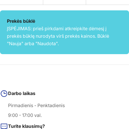
Prekės būklė
ĮSPĖJIMAS: prieš pirkdami atkreipkite dėmesį į
prekės būklę nurodyta virš prekės kainos. Būklė
"Nauja" arba "Naudota".
Darbo laikas
Pirmadienis - Penktadienis
9:00 - 17:00 val.
Turite klausimų?