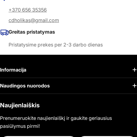
+370 656 35356
cdholikas@gmail.com
Greitas pristatymas
Pristatysime prekes per 2-3 darbo dienas
Informacija
Naudingos nuorodos
Naujienlaiškis
Prenumeruokite naujienlaiškį ir gaukite geriausius
pasiūlymus pirmi!