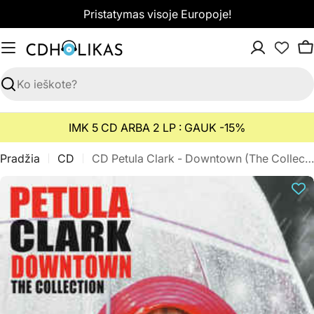
Pereiti
Pristatymas visoje Europoje!
prie
turinio
K
Paieška
IMK 5 CD ARBA 2 LP : GAUK -15%
Pradžia
CD
CD Petula Clark - Downtown (The Collection)