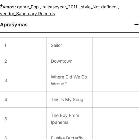
Žymos:
genre_Pop
,
releaseyear_2011
,
style_Not defined
,
vendor_Sanctuary Records
Aprašymas
1
Sailor
2
Downtown
Where Did We Go
3
Wrong?
4
This Is My Song
The Boy From
5
Ipanema
6
Elusive Butterfly