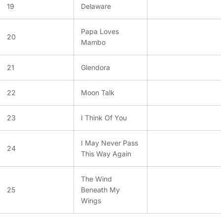
19
Delaware
Papa Loves
20
Mambo
21
Glendora
22
Moon Talk
23
I Think Of You
I May Never Pass
24
This Way Again
The Wind
25
Beneath My
Wings