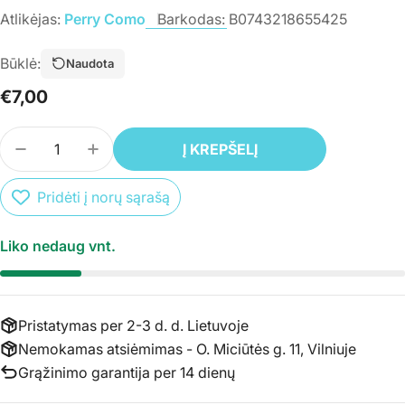
Atlikėjas:
Perry Como
Barkodas:
B0743218655425
Būklė:
Naudota
Įprasta
€7,00
kaina
Kiekis
Į KREPŠELĮ
SUMAŽINTI PREKĖS CD PERRY COMO - GOLD - G
PADIDINTI PREKĖS CD PERRY COMO - G
Pridėti į norų sąrašą
Liko nedaug vnt.
Pristatymas per 2-3 d. d. Lietuvoje
Nemokamas atsiėmimas - O. Miciūtės g. 11, Vilniuje
Grąžinimo garantija per 14 dienų