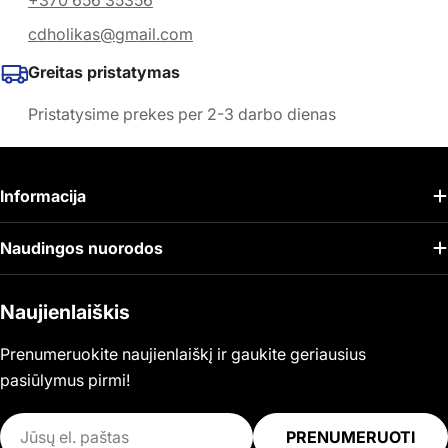
+370 656 35356
cdholikas@gmail.com
Greitas pristatymas
Pristatysime prekes per 2-3 darbo dienas
Informacija
Naudingos nuorodos
Naujienlaiškis
Prenumeruokite naujienlaiškį ir gaukite geriausius
pasiūlymus pirmi!
El.
PRENUMERUOTI