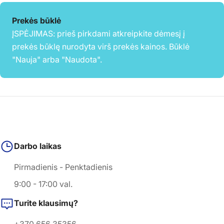
Prekės būklė
ĮSPĖJIMAS: prieš pirkdami atkreipkite dėmesį į
prekės būklę nurodyta virš prekės kainos. Būklė
"Nauja" arba "Naudota".
Darbo laikas
Pirmadienis - Penktadienis
9:00 - 17:00 val.
Turite klausimų?