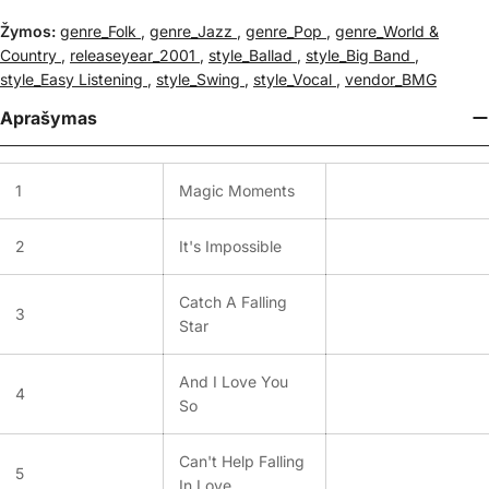
Žymos:
genre_Folk
,
genre_Jazz
,
genre_Pop
,
genre_World &
Country
,
releaseyear_2001
,
style_Ballad
,
style_Big Band
,
style_Easy Listening
,
style_Swing
,
style_Vocal
,
vendor_BMG
Aprašymas
1
Magic Moments
2
It's Impossible
Catch A Falling
3
Star
And I Love You
4
So
Can't Help Falling
5
In Love