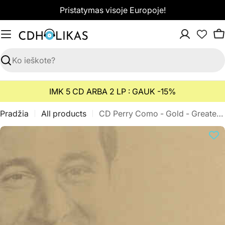
Pereiti
Pristatymas visoje Europoje!
prie
turinio
K
Paieška
IMK 5 CD ARBA 2 LP : GAUK -15%
Pradžia
All products
CD Perry Como - Gold - Greatest Hits