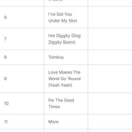
I've Got You
6
Under My Skin
Hot Diggity (Dog
7
Ziggity Boom)
8
Tomboy
Love Makes The
9
World Go 'Round
(Yeah Yeah)
For The Good
10
Times
11
More