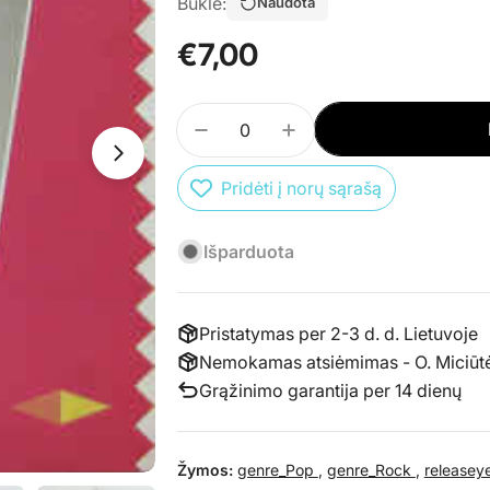
Būklė:
Naudota
Atidaryti mediją 1 atskirame lange
Įprasta
€7,00
kaina
Kiekis
SUMAŽINTI PREKĖS CD PAUL 
PADIDINTI PREKĖS C
Atidaryti mediją 0 atskirame lange
Pridėti į norų sąrašą
Išparduota
Pristatymas per 2-3 d. d. Lietuvoje
Nemokamas atsiėmimas - O. Miciūtės 
Grąžinimo garantija per 14 dienų
Žymos:
genre_Pop
,
genre_Rock
,
releasey