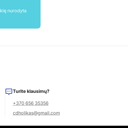
ūklę nurodyta
Turite klausimų?
+370 656 35356
cdholikas@gmail.com