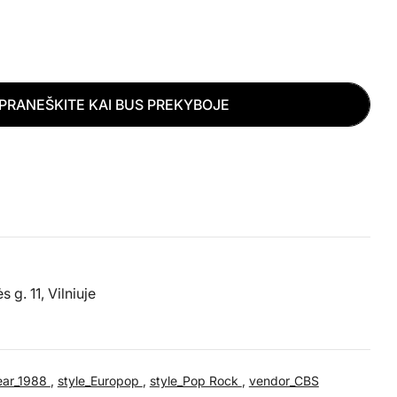
o
n
a
PRANEŠKITE KAI BUS PREKYBOJE
s
YOUNG - NO PARLEZ KIEKĮ
D PAUL YOUNG - NO PARLEZ KIEKĮ
Atidaryti mediją 2 a
g. 11, Vilniuje
ear_1988
,
style_Europop
,
style_Pop Rock
,
vendor_CBS