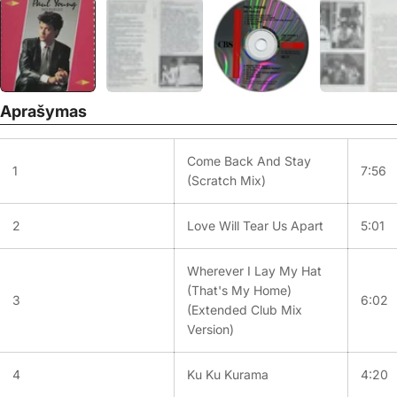
Aprašymas
Come Back And Stay
1
7:56
(Scratch Mix)
2
Love Will Tear Us Apart
5:01
Wherever I Lay My Hat
(That's My Home)
3
6:02
(Extended Club Mix
Version)
4
Ku Ku Kurama
4:20