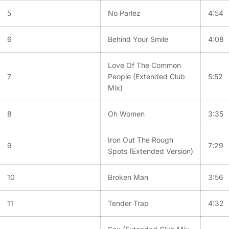
5
No Parlez
4:54
6
Behind Your Smile
4:08
Love Of The Common
7
People (Extended Club
5:52
Mix)
8
Oh Women
3:35
Iron Out The Rough
9
7:29
Spots (Extended Version)
10
Broken Man
3:56
11
Tender Trap
4:32