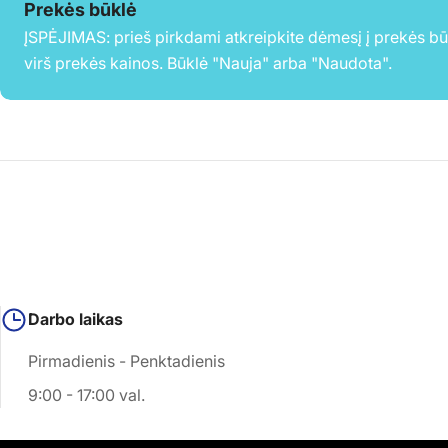
Prekės būklė
ĮSPĖJIMAS: prieš pirkdami atkreipkite dėmesį į prekės b
virš prekės kainos. Būklė "Nauja" arba "Naudota".
Darbo laikas
Pirmadienis - Penktadienis
9:00 - 17:00 val.