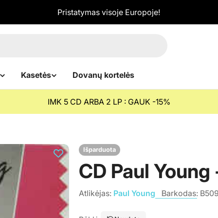
Pristatymas visoje Europoje!
Kasetės
Dovanų kortelės
IMK 5 CD ARBA 2 LP : GAUK -15%
Išparduota
CD Paul Young 
Atlikėjas:
Paul Young
Barkodas:
B50