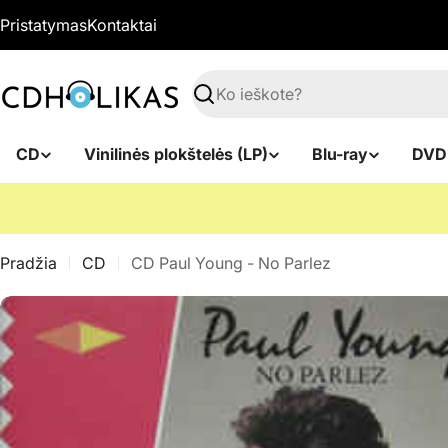
Pereiti
Pristatymas
Kontaktai
prie
turinio
Paieška
CD
Vinilinės plokštelės (LP)
Blu-ray
DVD
Pradžia
CD
CD Paul Young - No Parlez