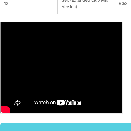
Sex (Extended Club Mix
12
6:53
Version)