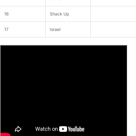
16
Shack Up
17
Israel