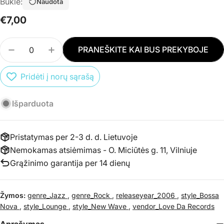
Būklė:
Naudota
Įprasta
€7,00
kaina
Kiekis
PRANEŠKITE KAI BUS PREKYBOJE
SUMAŽINTI PREKĖS CD NOUVELLE VAGUE - BAND
PADIDINTI PREKĖS CD NOUVELLE VAGUE
Pridėti į norų sąrašą
Išparduota
Pristatymas per 2-3 d. d. Lietuvoje
Nemokamas atsiėmimas - O. Miciūtės g. 11, Vilniuje
Grąžinimo garantija per 14 dienų
Žymos:
genre_Jazz
,
genre_Rock
,
releaseyear_2006
,
style_Bossa
Nova
,
style_Lounge
,
style_New Wave
,
vendor_Love Da Records