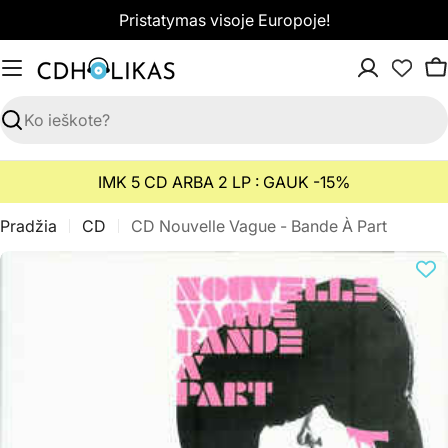
Pereiti
Pristatymas visoje Europoje!
prie
turinio
K
Paieška
IMK 5 CD ARBA 2 LP : GAUK -15%
Pradžia
CD
CD Nouvelle Vague - Bande À Part