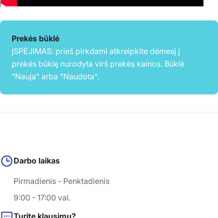
Prekės būklė
ĮSPĖJIMAS: prieš pirkdami atkreipkite dėmesį į
prekės būklę nurodyta virš prekės kainos. Būklė
"Nauja" arba "Naudota".
Darbo laikas
Pirmadienis - Penktadienis
9:00 - 17:00 val.
Turite klausimų?