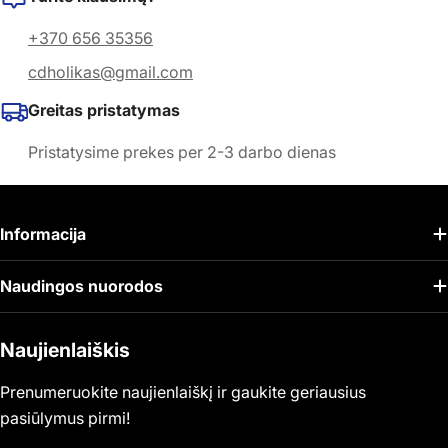
+370 656 35356
cdholikas@gmail.com
Greitas pristatymas
Pristatysime prekes per 2-3 darbo dienas
Informacija
Naudingos nuorodos
Naujienlaiškis
Prenumeruokite naujienlaiškį ir gaukite geriausius
pasiūlymus pirmi!