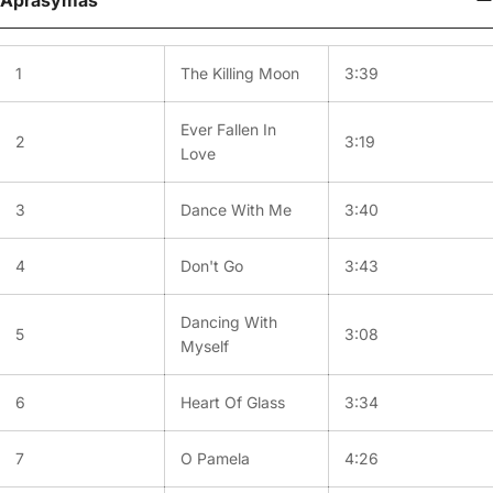
Aprašymas
1
The Killing Moon
3:39
Ever Fallen In
2
3:19
Love
3
Dance With Me
3:40
4
Don't Go
3:43
Dancing With
5
3:08
Myself
6
Heart Of Glass
3:34
7
O Pamela
4:26