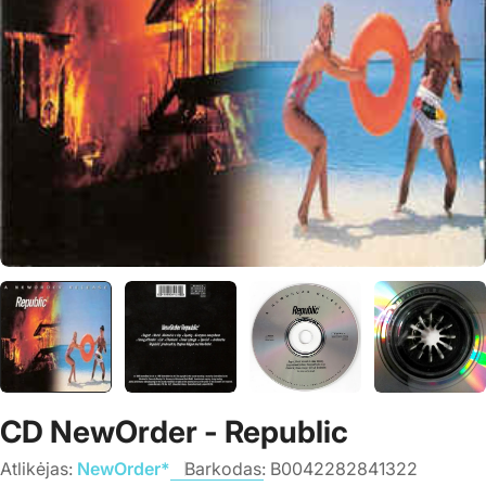
CD NewOrder - Republic
Atlikėjas:
NewOrder*
Barkodas:
B0042282841322