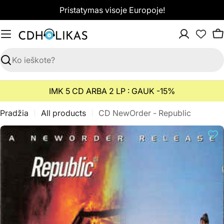
Pereiti
Pristatymas visoje Europoje!
prie
turinio
K
Paieška
IMK 5 CD ARBA 2 LP : GAUK -15%
Pradžia
All products
CD NewOrder - Republic