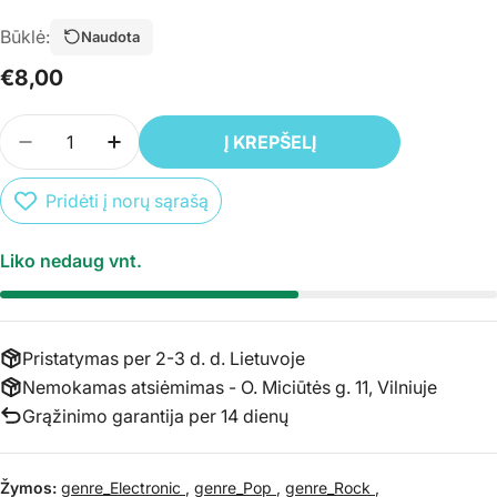
Būklė:
Naudota
Įprasta
€8,00
kaina
Kiekis
Į KREPŠELĮ
SUMAŽINTI PREKĖS CD NEWORDER - REPUBLIC 
PADIDINTI PREKĖS CD NEWORDER - RE
Pridėti į norų sąrašą
Liko nedaug vnt.
Pristatymas per 2-3 d. d. Lietuvoje
Nemokamas atsiėmimas - O. Miciūtės g. 11, Vilniuje
Grąžinimo garantija per 14 dienų
Žymos:
genre_Electronic
,
genre_Pop
,
genre_Rock
,