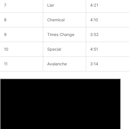
7
Liar
4:21
8
Chemical
4:10
9
Times Change
3:52
10
Special
4:51
11
Avalanche
3:14