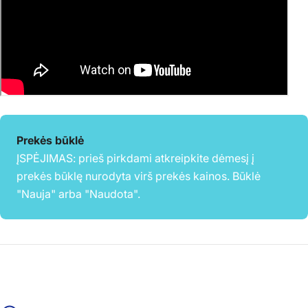
Prekės būklė
ĮSPĖJIMAS: prieš pirkdami atkreipkite dėmesį į
prekės būklę nurodyta virš prekės kainos. Būklė
"Nauja" arba "Naudota".