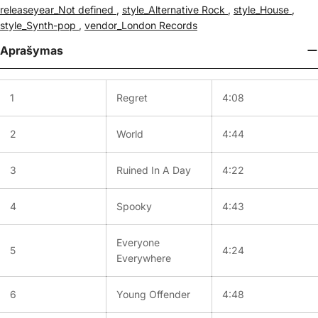
releaseyear_Not defined
,
style_Alternative Rock
,
style_House
,
style_Synth-pop
,
vendor_London Records
Aprašymas
1
Regret
4:08
2
World
4:44
3
Ruined In A Day
4:22
4
Spooky
4:43
Everyone
5
4:24
Everywhere
6
Young Offender
4:48