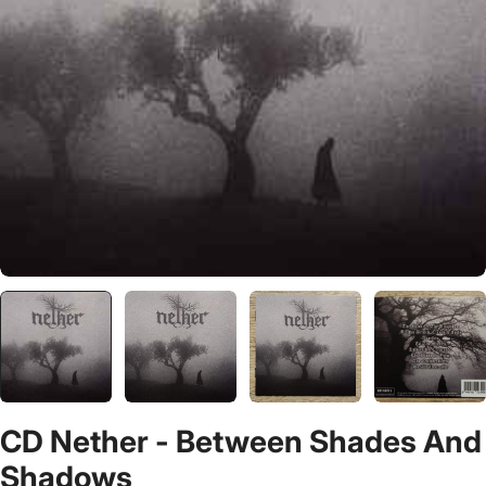
CD Nether - Between Shades And
Shadows