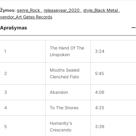
Žymos:
genre_Rock
,
releaseyear_2020
,
style_Black Metal
,
vendor_Art Gates Records
Aprašymas
The Hand Of The
1
3:24
Unspoken
Mouths Sealed
2
5:45
Clenched Fists
3
Abandon
4:06
4
To The Shores
4:25
Humanity's
5
3:39
Crescendo