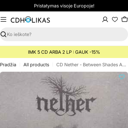
Pereiti
Pristatymas visoje Europoje!
prie
turinio
K
Paieška
IMK 5 CD ARBA 2 LP : GAUK -15%
Pradžia
All products
CD Nether - Between Shades And Shadows