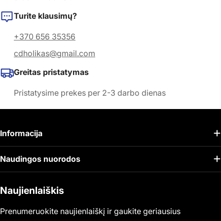
Turite klausimų?
+370 656 35356
cdholikas@gmail.com
Greitas pristatymas
Pristatysime prekes per 2-3 darbo dienas
Informacija
Naudingos nuorodos
Naujienlaiškis
Prenumeruokite naujienlaiškį ir gaukite geriausius