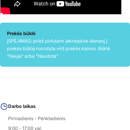
Prekės būklė
ĮSPĖJIMAS: prieš pirkdami atkreipkite dėmesį į
prekės būklę nurodyta virš prekės kainos. Būklė
"Nauja" arba "Naudota".
Darbo laikas
Pirmadienis - Penktadienis
9:00 - 17:00 val.