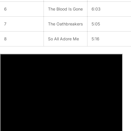
6
The Blood Is Gone
6:03
7
The Oathbreakers
5:05
8
So All Adore Me
5:16