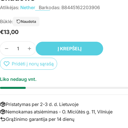
Atlikėjas:
Nether
Barkodas:
B8445162203906
Būklė:
Naudota
Įprasta
€13,00
kaina
Kiekis
Į KREPŠELĮ
SUMAŽINTI PREKĖS CD NETHER - BETWEEN SH
PADIDINTI PREKĖS CD NETHER - BET
Pridėti į norų sąrašą
Liko nedaug vnt.
Pristatymas per 2-3 d. d. Lietuvoje
Nemokamas atsiėmimas - O. Miciūtės g. 11, Vilniuje
Grąžinimo garantija per 14 dienų