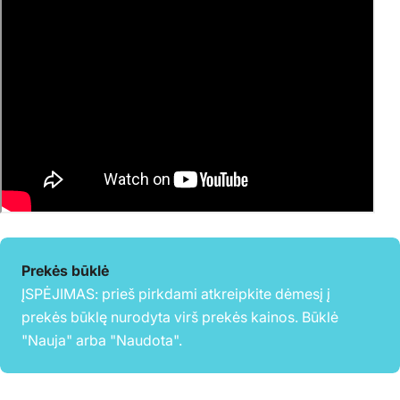
Prekės būklė
ĮSPĖJIMAS: prieš pirkdami atkreipkite dėmesį į
prekės būklę nurodyta virš prekės kainos. Būklė
"Nauja" arba "Naudota".