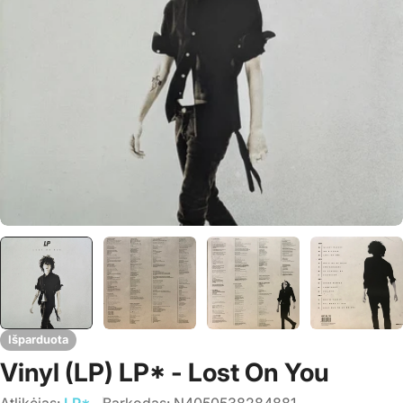
Išparduota
Vinyl (LP) LP* - Lost On You
Atlikėjas:
LP*
Barkodas:
N4050538284881