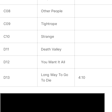
C08
Other People
C09
Tightrope
C10
Strange
D11
Death Valley
D12
You Want It All
Long Way To Go
D13
4:10
To Die