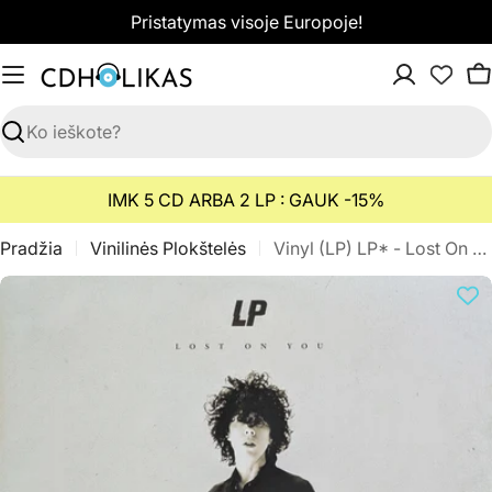
Pereiti
Pristatymas visoje Europoje!
prie
turinio
K
Paieška
IMK 5 CD ARBA 2 LP : GAUK -15%
Pradžia
Vinilinės Plokštelės
Vinyl (LP) LP* - Lost On You