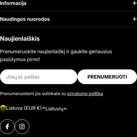
Informacija
Naudingos nuorodos
Naujienlaiškis
Prenumeruokite naujienlaiškį ir gaukite geriausius
pasiūlymus pirmi!
El.
PRENUMERUOTI
paštas
Prenumeruodami jūs sutinkate su
privatumo politika
Š
K
Lietuva (EUR €)
Lietuvių
a
a
l
Mokėjimo
l
i
FACEBOOK
INSTAGRAM
būdai
b