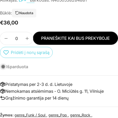
Būklė:
Naudota
Įprasta
€36,00
kaina
Kiekis
PRANEŠKITE KAI BUS PREKYBOJE
SUMAŽINTI PREKĖS VINYL (LP) LP* - LOST ON Y
PADIDINTI PREKĖS VINYL (LP) LP* - L
Pridėti į norų sąrašą
Išparduota
Pristatymas per 2-3 d. d. Lietuvoje
Nemokamas atsiėmimas - O. Miciūtės g. 11, Vilniuje
Grąžinimo garantija per 14 dienų
Žymos:
genre_Funk / Soul
,
genre_Pop
,
genre_Rock
,