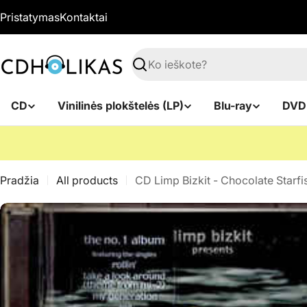
Pereiti
Pristatymas
Kontaktai
prie
turinio
Paieška
CD
Vinilinės plokštelės (LP)
Blu-ray
DVD
Pradžia
All products
CD Limp Bizkit - Chocolate Starf