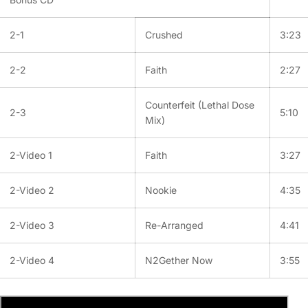
2-1
Crushed
3:23
2-2
Faith
2:27
Counterfeit (Lethal Dose
2-3
5:10
Mix)
2-Video 1
Faith
3:27
2-Video 2
Nookie
4:35
2-Video 3
Re-Arranged
4:41
2-Video 4
N2Gether Now
3:55