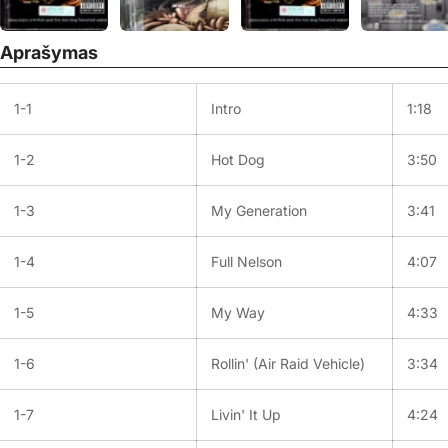
Aprašymas
1-1
Intro
1:18
1-2
Hot Dog
3:50
1-3
My Generation
3:41
1-4
Full Nelson
4:07
1-5
My Way
4:33
1-6
Rollin' (Air Raid Vehicle)
3:34
1-7
Livin' It Up
4:24