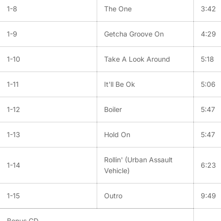
1-8
The One
3:42
1-9
Getcha Groove On
4:29
1-10
Take A Look Around
5:18
1-11
It'll Be Ok
5:06
1-12
Boiler
5:47
1-13
Hold On
5:47
Rollin' (Urban Assault
1-14
6:23
Vehicle)
1-15
Outro
9:49
Bonus CD