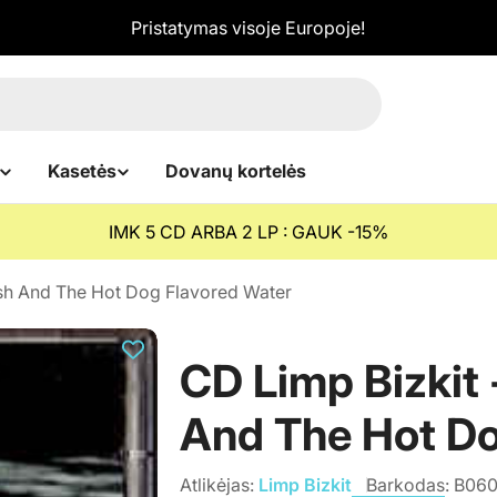
Pristatymas visoje Europoje!
Kasetės
Dovanų kortelės
IMK 5 CD ARBA 2 LP : GAUK -15%
ish And The Hot Dog Flavored Water
CD Limp Bizkit 
And The Hot Do
Atlikėjas:
Limp Bizkit
Barkodas:
B060