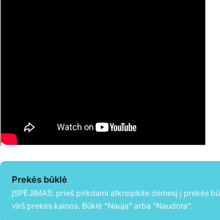
Prekės būklė
ĮSPĖJIMAS: prieš pirkdami atkreipkite dėmesį į prekės b
virš prekės kainos. Būklė "Nauja" arba "Naudota".