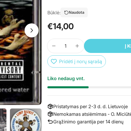
Būklė:
Naudota
Įprasta
€14,00
Atidaryti mediją 0 atskirame lange
kaina
Kiekis
Į 
SUMAŽINTI PREKĖS CD LIMP 
PADIDINTI PREKĖS C
Pridėti į norų sąrašą
Atidaryti mediją 1 atskirame lange
Liko nedaug vnt.
Pristatymas per 2-3 d. d. Lietuvoje
Nemokamas atsiėmimas - O. Miciūtės 
Grąžinimo garantija per 14 dienų