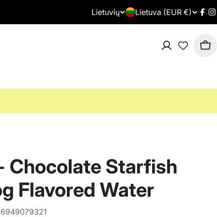
Lietuvių
Š
Lietuva (EUR €)
K
Fac
I
a
a
Kre
l
l
i
b
s
a
/
r
e
- Chocolate Starfish
g
g Flavored Water
i
6949079321