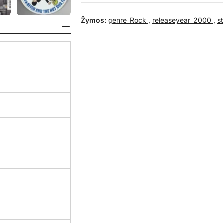
Žymos:
genre_Rock
,
releaseyear_2000
,
s