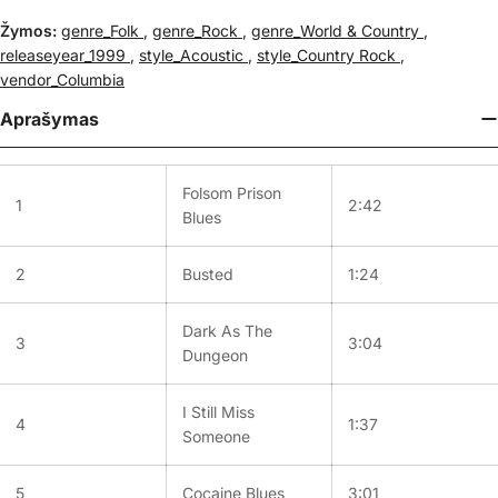
Žymos:
genre_Folk
,
genre_Rock
,
genre_World & Country
,
releaseyear_1999
,
style_Acoustic
,
style_Country Rock
,
vendor_Columbia
Aprašymas
Folsom Prison
1
2:42
Blues
2
Busted
1:24
Dark As The
3
3:04
Dungeon
I Still Miss
4
1:37
Someone
5
Cocaine Blues
3:01