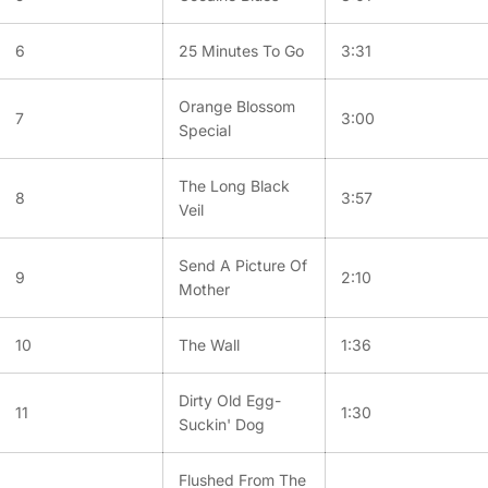
6
25 Minutes To Go
3:31
Orange Blossom
7
3:00
Special
The Long Black
8
3:57
Veil
Send A Picture Of
9
2:10
Mother
10
The Wall
1:36
Dirty Old Egg-
11
1:30
Suckin' Dog
Flushed From The