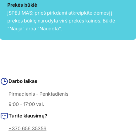
Prekės būklė
ĮSPĖJIMAS: prieš pirkdami atkreipkite dėmesį į
prekės būklę nurodyta virš prekės kainos. Būklė
"Nauja" arba "Naudota".
Darbo laikas
Pirmadienis - Penktadienis
9:00 - 17:00 val.
Turite klausimų?
+370 656 35356