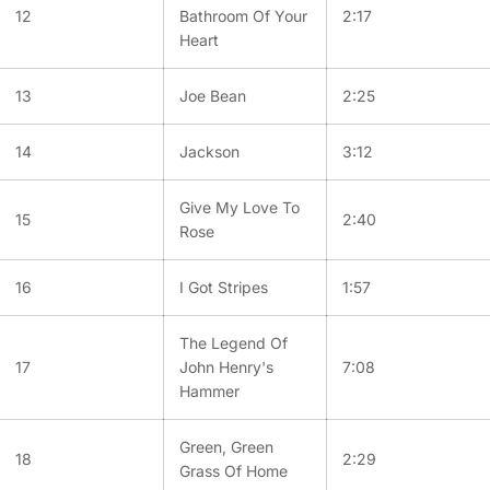
12
Bathroom Of Your
2:17
Heart
13
Joe Bean
2:25
14
Jackson
3:12
Give My Love To
15
2:40
Rose
16
I Got Stripes
1:57
The Legend Of
17
John Henry's
7:08
Hammer
Green, Green
18
2:29
Grass Of Home