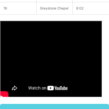
19
Greystone Chapel
6:02