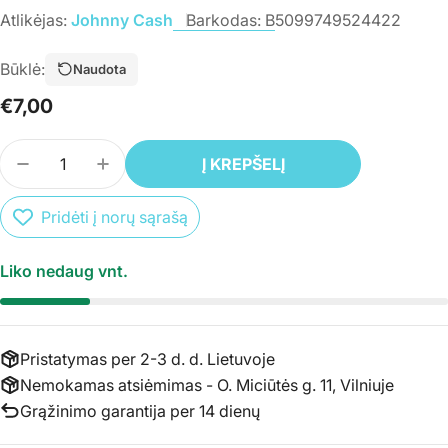
Atlikėjas:
Johnny Cash
Barkodas:
B5099749524422
Būklė:
Naudota
Įprasta
€7,00
kaina
Kiekis
Į KREPŠELĮ
SUMAŽINTI PREKĖS CD JOHNNY CASH - AT FOL
PADIDINTI PREKĖS CD JOHNNY CASH -
Pridėti į norų sąrašą
Liko nedaug vnt.
Pristatymas per 2-3 d. d. Lietuvoje
Nemokamas atsiėmimas - O. Miciūtės g. 11, Vilniuje
Grąžinimo garantija per 14 dienų