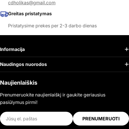
cdholikas@gmail.com
Greitas pristatymas
Pristatysime prekes per 2-3 darbo dienas
Informacija
Naudingos nuorodos
Naujienlaiškis
Prenumeruokite naujienlaiškį ir gaukite geriausius
pasiūlymus pirmi!
El.
PRENUMERUOTI
paštas