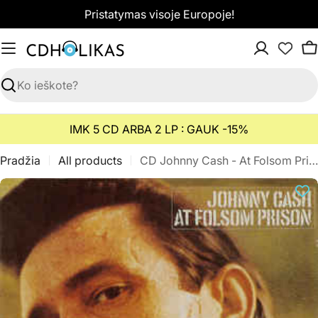
Pereiti
Pristatymas visoje Europoje!
prie
turinio
K
Paieška
IMK 5 CD ARBA 2 LP : GAUK -15%
Pradžia
All products
CD Johnny Cash - At Folsom Prison