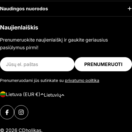
Naudingos nuorodos
Naujienlaiškis
Prenumeruokite naujienlaiškį ir gaukite geriausius
pasiūlymus pirmi!
El.
PRENUMERUOTI
paštas
Prenumeruodami jūs sutinkate su
privatumo politika
Š
K
Lietuva (EUR €)
Lietuvių
a
a
l
Mokėjimo
l
i
FACEBOOK
INSTAGRAM
būdai
b
s
a
© 2026
CDholikas
.