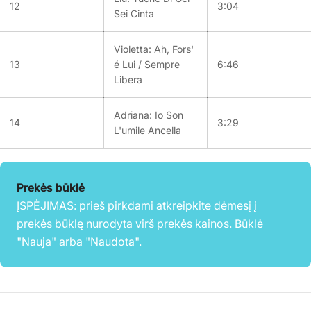
12
3:04
Sei Cinta
Violetta: Ah, Fors'
13
é Lui / Sempre
6:46
Libera
Adriana: Io Son
14
3:29
L'umile Ancella
Prekės būklė
ĮSPĖJIMAS: prieš pirkdami atkreipkite dėmesį į
prekės būklę nurodyta virš prekės kainos. Būklė
"Nauja" arba "Naudota".