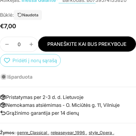
Būklė:
Naudota
Įprasta
€7,00
kaina
Kiekis
PRANEŠKITE KAI BUS PREKYBOJE
SUMAŽINTI PREKĖS CD INESSA GALANTE - HERO
PADIDINTI PREKĖS CD INESSA GALANTE
Pridėti į norų sąrašą
Išparduota
Pristatymas per 2-3 d. d. Lietuvoje
Nemokamas atsiėmimas - O. Miciūtės g. 11, Vilniuje
Grąžinimo garantija per 14 dienų
Žymos:
genre_Classical
,
releaseyear_1996
,
style_Opera
,