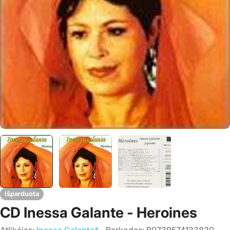
Išparduota
CD Inessa Galante - Heroines
Atlikėjas:
Inessa Galante*
Barkodas:
B0739574133820