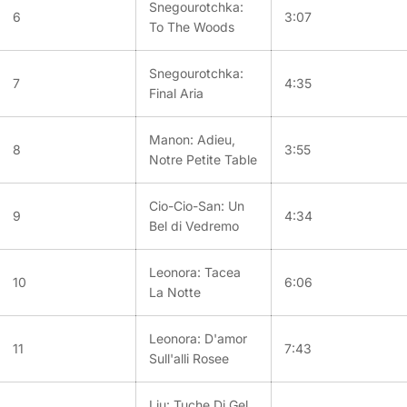
Snegourotchka:
6
3:07
To The Woods
Snegourotchka:
7
4:35
Final Aria
Manon: Adieu,
8
3:55
Notre Petite Table
Cio-Cio-San: Un
9
4:34
Bel di Vedremo
Leonora: Tacea
10
6:06
La Notte
Leonora: D'amor
11
7:43
Sull'alli Rosee
Liu: Tuche Di Gel