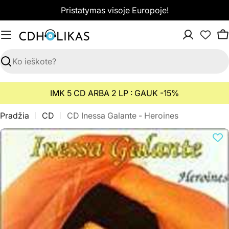
Pereiti
Pristatymas visoje Europoje!
prie
turinio
K
Paieška
IMK 5 CD ARBA 2 LP : GAUK -15%
Pradžia
CD
CD Inessa Galante - Heroines