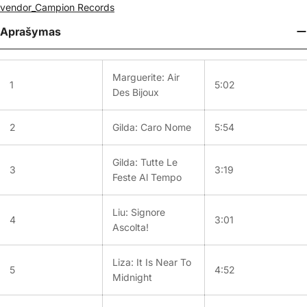
vendor_Campion Records
Aprašymas
Marguerite: Air
1
5:02
Des Bijoux
2
Gilda: Caro Nome
5:54
Gilda: Tutte Le
3
3:19
Feste Al Tempo
Liu: Signore
4
3:01
Ascolta!
Liza: It Is Near To
5
4:52
Midnight