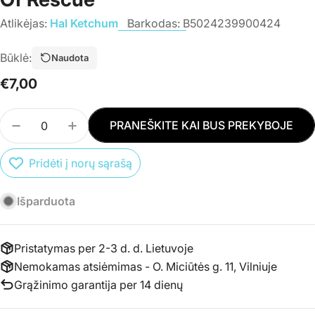
Atlikėjas:
Hal Ketchum
Barkodas:
B5024239900424
Būklė:
Naudota
Įprasta
€7,00
kaina
Kiekis
PRANEŠKITE KAI BUS PREKYBOJE
SUMAŽINTI PREKĖS CD HAL KETCHUM - PAST TH
PADIDINTI PREKĖS CD HAL KETCHUM - 
Pridėti į norų sąrašą
Išparduota
Pristatymas per 2-3 d. d. Lietuvoje
Nemokamas atsiėmimas - O. Miciūtės g. 11, Vilniuje
Grąžinimo garantija per 14 dienų