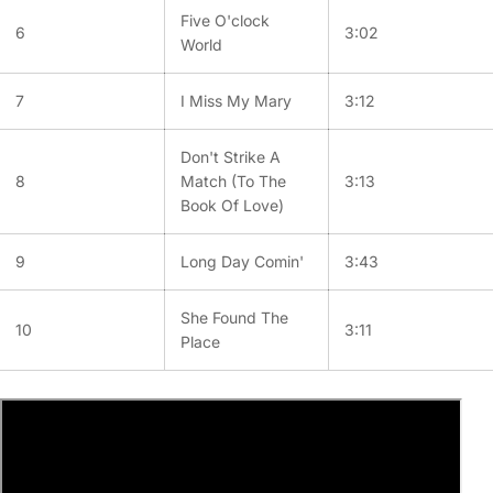
Five O'clock
6
3:02
World
7
I Miss My Mary
3:12
Don't Strike A
8
Match (To The
3:13
Book Of Love)
9
Long Day Comin'
3:43
She Found The
10
3:11
Place