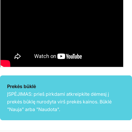
Prekės būklė
ĮSPĖJIMAS: prieš pirkdami atkreipkite dėmesį į
prekės būklę nurodyta virš prekės kainos. Būklė
"Nauja" arba "Naudota".