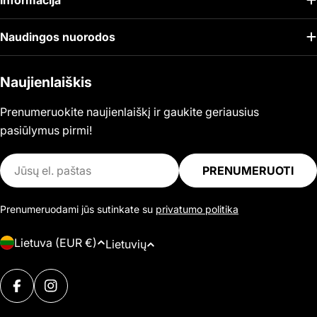
Informacija
Naudingos nuorodos
Naujienlaiškis
Prenumeruokite naujienlaiškį ir gaukite geriausius
pasiūlymus pirmi!
El.
PRENUMERUOTI
paštas
Prenumeruodami jūs sutinkate su
privatumo politika
Š
K
Lietuva (EUR €)
Lietuvių
a
a
l
Mokėjimo
l
i
FACEBOOK
INSTAGRAM
būdai
b
s