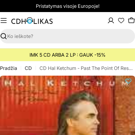
Pereiti
Pristatymas visoje Europoje!
prie
turinio
K
Paieška
IMK 5 CD ARBA 2 LP : GAUK -15%
Pradžia
CD
CD Hal Ketchum - Past The Point Of Rescue