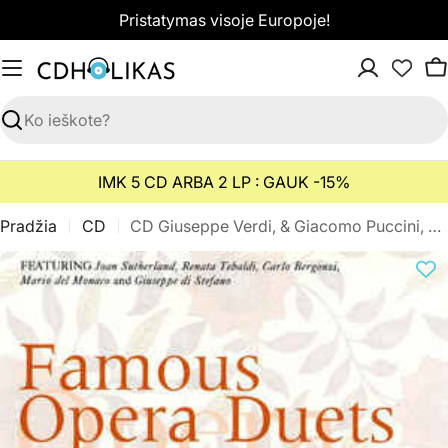
Pereiti
Pristatymas visoje Europoje!
prie
turinio
K
Paieška
IMK 5 CD ARBA 2 LP : GAUK -15%
Pradžia
CD
CD Giuseppe Verdi, & Giacomo Puccini, & Georges Bizet - Famous Opera Duets