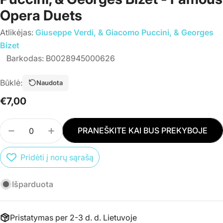
Opera Duets
Atlikėjas:
Giuseppe Verdi, & Giacomo Puccini, & Georges
Bizet
Barkodas:
B0028945000626
Būklė:
Naudota
Įprasta
€7,00
kaina
Kiekis
PRANEŠKITE KAI BUS PREKYBOJE
SUMAŽINTI PREKĖS CD GIUSEPPE VERDI, &AMP;
PADIDINTI PREKĖS CD GIUSEPPE VERD
Pridėti į norų sąrašą
Išparduota
Pristatymas per 2-3 d. d. Lietuvoje