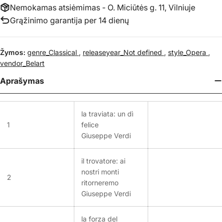
Nemokamas atsiėmimas - O. Miciūtės g. 11, Vilniuje
Grąžinimo garantija per 14 dienų
Žymos:
genre_Classical
,
releaseyear_Not defined
,
style_Opera
,
vendor_Belart
Aprašymas
la traviata: un dì
1
felice
Giuseppe Verdi
il trovatore: ai
nostri monti
2
ritorneremo
Giuseppe Verdi
la forza del