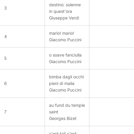
destino: solenne
3
in quest'ora
Giuseppe Verdi
mario! mario!
4
Giacomo Puccini
o soave fanciulla
5
Giacomo Puccini
bimba dagli occhi
6
pieni di malia
Giacomo Puccini
au fund du temple
7
saint
Georges Bizet
c'est toi! c'est