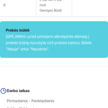
8
moi!
Georges Bizet
Prekės būklė
ĮSPĖJIMAS: prieš pirkdami atkreipkite dėmesį į
prekės būklę nurodyta virš prekės kainos. Būklė
"Nauja" arba "Naudota".
Darbo laikas
Pirmadienis - Penktadienis