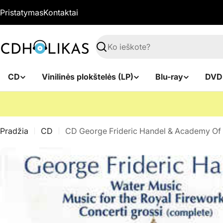
Pereiti
Pristatymas
Kontaktai
prie
turinio
Paieška
CD
Vinilinės plokštelės (LP)
Blu-ray
DVD
Pradžia
CD
CD George Frideric Handel & Academy Of St