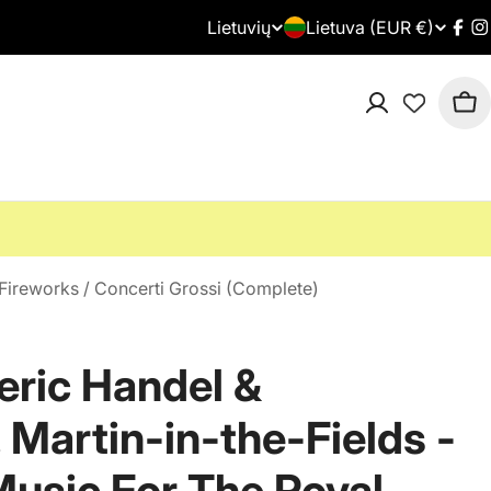
Lietuvių
Š
Lietuva (EUR €)
K
Fac
I
a
a
Kre
l
l
i
b
s
a
/
 Fireworks / Concerti Grossi (Complete)
r
e
eric Handel &
g
Martin-in-the-Fields -
i
Music For The Royal