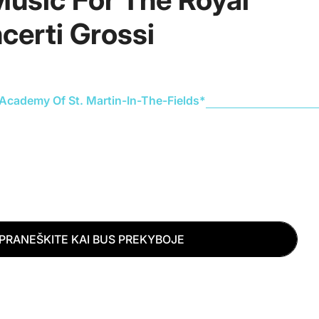
o
certi Grossi
n
a
s
 Academy Of St. Martin-In-The-Fields*
Atidaryti mediją 2 a
PRANEŠKITE KAI BUS PREKYBOJE
E FRIDERIC HANDEL &AMP; ACADEMY OF ST. MART
CD GEORGE FRIDERIC HANDEL &AMP; ACADEMY OF S