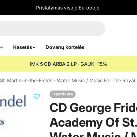
Pristatymas visoje Europoje!
Kasetės
Dovanų kortelės
IMK 5 CD ARBA 2 LP : GAUK -15%
. Martin-in-the-Fields - Water Music / Music For The Royal
Išparduota
CD George Frid
Academy Of St. 
Water Music / 