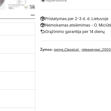
Išparduota
Pristatymas per 2-3 d. d. Lietuvoje
Nemokamas atsiėmimas - O. Miciūtės 
Grąžinimo garantija per 14 dienų
Žymos:
genre_Classical
,
releaseyear_200