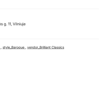
g. 11, Vilniuje
3
,
style_Baroque
,
vendor_Brilliant Classics