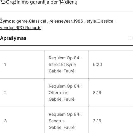
Grąžinimo garantija per 14 dienų
Žymos:
genre_Classical
,
releaseyear_1986
,
style_Classical
,
vendor_RPO Records
Aprašymas
Requiem Op 84 :
1
Introit Et Kyrie
6:20
Gabriel Fauré
Requiem Op 84 :
2
Offertoire
8:16
Gabriel Fauré
Requiem Op 84 :
3
Sanctus
3:16
Gabriel Fauré