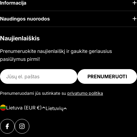
Informacija
Naudingos nuorodos
Naujienlaiškis
Prenumeruokite naujienlaiškį ir gaukite geriausius
pasiūlymus pirmi!
El.
PRENUMERUOTI
paštas
Prenumeruodami jūs sutinkate su
privatumo politika
Š
K
Lietuva (EUR €)
Lietuvių
a
a
l
Mokėjimo
l
i
FACEBOOK
INSTAGRAM
būdai
b