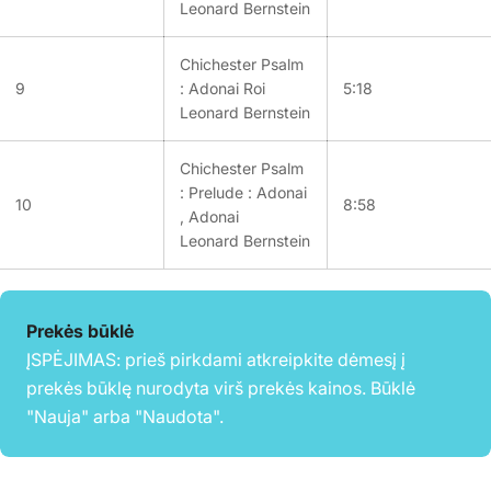
Leonard Bernstein
Chichester Psalm
9
: Adonai Roi
5:18
Leonard Bernstein
Chichester Psalm
: Prelude : Adonai
10
8:58
, Adonai
Leonard Bernstein
Prekės būklė
ĮSPĖJIMAS: prieš pirkdami atkreipkite dėmesį į
prekės būklę nurodyta virš prekės kainos. Būklė
"Nauja" arba "Naudota".