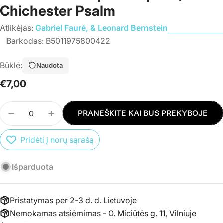
Chichester Psalm
Atlikėjas:
Gabriel Fauré, & Leonard Bernstein
Barkodas:
B5011975800422
Būklė:
Naudota
Įprasta
€7,00
kaina
Kiekis
PRANEŠKITE KAI BUS PREKYBOJE
SUMAŽINTI PREKĖS CD GABRIEL FAURÉ &AMP; L
PADIDINTI PREKĖS CD GABRIEL FAURÉ
Pridėti į norų sąrašą
Išparduota
Pristatymas per 2-3 d. d. Lietuvoje
Nemokamas atsiėmimas - O. Miciūtės g. 11, Vilniuje