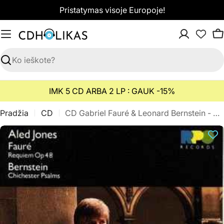
Pereiti
Pristatymas visoje Europoje!
prie
turinio
K
Paieška
IMK 5 CD ARBA 2 LP : GAUK -15%
Pradžia
CD
CD Gabriel Fauré & Leonard Bernstein - Requiem Op.48 / Chichester Psalm