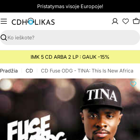
Pereiti
Pristatymas visoje Europoje!
prie
turinio
K
Paieška
IMK 5 CD ARBA 2 LP : GAUK -15%
Pradžia
CD
CD Fuse ODG - TINA: This Is New Africa