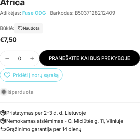
Africa
Atlikėjas:
Fuse ODG
Barkodas:
B5037128212409
Būklė:
Naudota
Įprasta
€7,50
kaina
Kiekis
PRANEŠKITE KAI BUS PREKYBOJE
SUMAŽINTI PREKĖS CD FUSE ODG - TINA: THIS 
PADIDINTI PREKĖS CD FUSE ODG - TINA
Pridėti į norų sąrašą
Išparduota
Pristatymas per 2-3 d. d. Lietuvoje
Nemokamas atsiėmimas - O. Miciūtės g. 11, Vilniuje
Grąžinimo garantija per 14 dienų