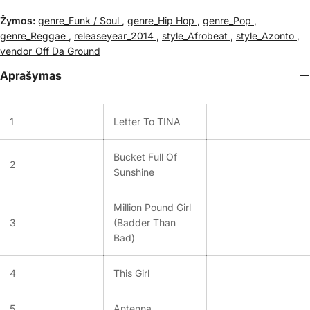
Žymos:
genre_Funk / Soul
,
genre_Hip Hop
,
genre_Pop
,
genre_Reggae
,
releaseyear_2014
,
style_Afrobeat
,
style_Azonto
,
vendor_Off Da Ground
Aprašymas
1
Letter To TINA
Bucket Full Of
2
Sunshine
Million Pound Girl
3
(Badder Than
Bad)
4
This Girl
5
Antenna