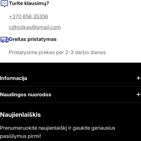
Turite klausimų?
+370 656 35356
cdholikas@gmail.com
Greitas pristatymas
Pristatysime prekes per 2-3 darbo dienas
Informacija
Naudingos nuorodos
Naujienlaiškis
Prenumeruokite naujienlaiškį ir gaukite geriausius
pasiūlymus pirmi!