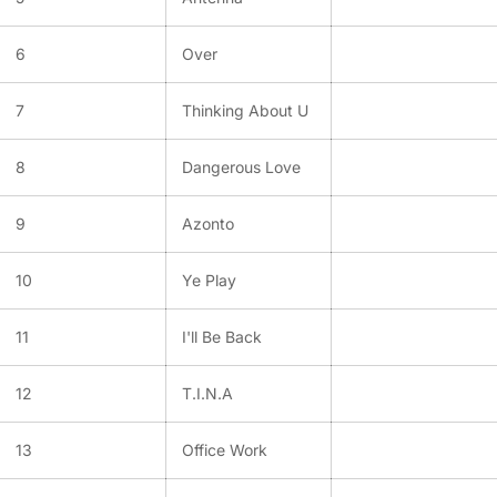
6
Over
7
Thinking About U
8
Dangerous Love
9
Azonto
10
Ye Play
11
I'll Be Back
12
T.I.N.A
13
Office Work