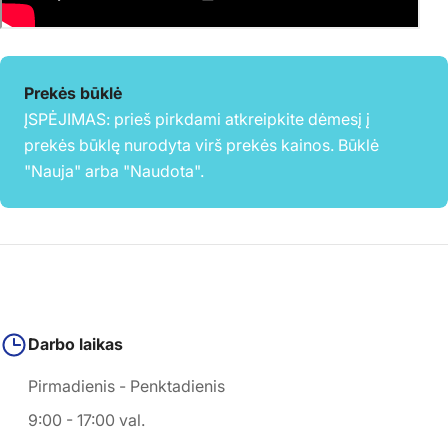
Prekės būklė
ĮSPĖJIMAS: prieš pirkdami atkreipkite dėmesį į
prekės būklę nurodyta virš prekės kainos. Būklė
"Nauja" arba "Naudota".
Darbo laikas
Pirmadienis - Penktadienis
9:00 - 17:00 val.