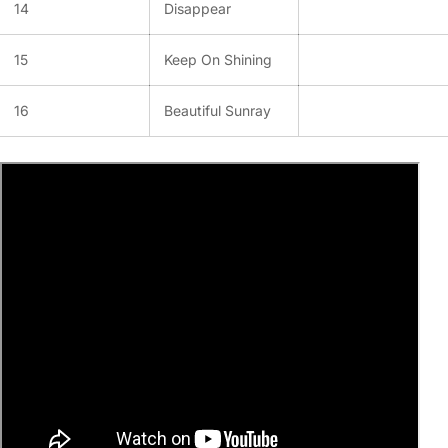
14
Disappear
15
Keep On Shining
16
Beautiful Sunray