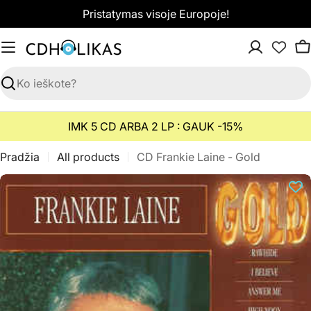
Pereiti
Pristatymas visoje Europoje!
prie
turinio
K
Paieška
IMK 5 CD ARBA 2 LP : GAUK -15%
Pradžia
All products
CD Frankie Laine - Gold