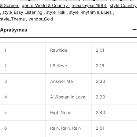
& Screen
,
genre_World & Country
,
releaseyear_1993
,
style_Country
,
style_Easy Listening
,
style_Folk
,
style_Rhythm & Blues
,
style_Theme
,
vendor_Gold
Aprašymas
1
Rawhide
2:01
2
I Believe
2:16
3
Answer Me
2:30
4
A Woman In Love
2:20
5
High Noon
2:40
6
Rain, Rain, Rain
2:51