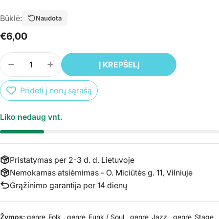
Būklė:
Naudota
Įprasta
€6,00
kaina
Kiekis
Į KREPŠELĮ
SUMAŽINTI PREKĖS CD FRANKIE LAINE - GOLD K
PADIDINTI PREKĖS CD FRANKIE LAINE -
Pridėti į norų sąrašą
Liko nedaug vnt.
Pristatymas per 2-3 d. d. Lietuvoje
Nemokamas atsiėmimas - O. Miciūtės g. 11, Vilniuje
Grąžinimo garantija per 14 dienų
Žymos:
genre_Folk
,
genre_Funk / Soul
,
genre_Jazz
,
genre_Stage