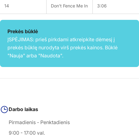
14
Don't Fence Me In
3:06
Prekės būklė
ĮSPĖJIMAS: prieš pirkdami atkreipkite dėmesį į
prekės būklę nurodyta virš prekės kainos. Būklė
"Nauja" arba "Naudota".
Darbo laikas
Pirmadienis - Penktadienis
9:00 - 17:00 val.