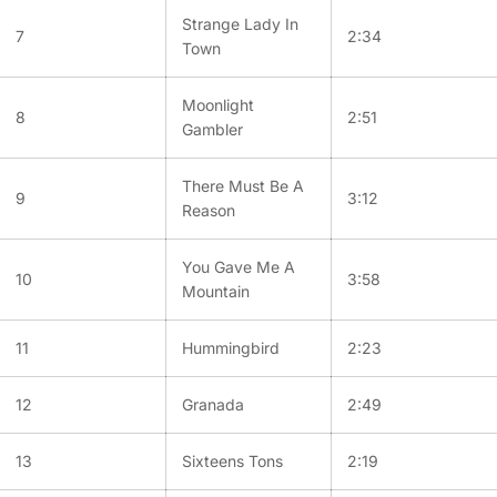
Strange Lady In
7
2:34
Town
Moonlight
8
2:51
Gambler
There Must Be A
9
3:12
Reason
You Gave Me A
10
3:58
Mountain
11
Hummingbird
2:23
12
Granada
2:49
13
Sixteens Tons
2:19