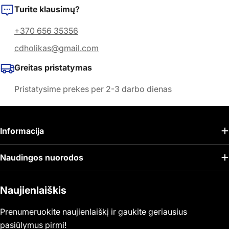
Turite klausimų?
+370 656 35356
cdholikas@gmail.com
Greitas pristatymas
Pristatysime prekes per 2-3 darbo dienas
Informacija
Naudingos nuorodos
Naujienlaiškis
Prenumeruokite naujienlaiškį ir gaukite geriausius
pasiūlymus pirmi!