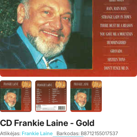
CD Frankie Laine - Gold
Atlikėjas:
Frankie Laine
Barkodas:
B8712155017537