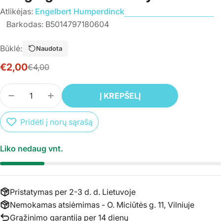
Atlikėjas:
Engelbert Humperdinck
Barkodas:
B5014797180604
Būklė:
Naudota
€2,00
€4,00
Išpardavimo
Įprasta
kaina
kaina
Kiekis
Į KREPŠELĮ
SUMAŽINTI PREKĖS CD ENGELBERT HUMPERDIN
PADIDINTI PREKĖS CD ENGELBERT HUM
Pridėti į norų sąrašą
Liko nedaug vnt.
Pristatymas per 2-3 d. d. Lietuvoje
Nemokamas atsiėmimas - O. Miciūtės g. 11, Vilniuje
Grąžinimo garantija per 14 dienų