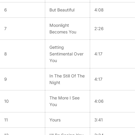
6
But Beautiful
4:08
Moonlight
7
2:26
Becomes You
Getting
8
Sentimental Over
4:17
You
In The Still Of The
9
4:17
Night
The More I See
10
4:06
You
11
Yours
3:41