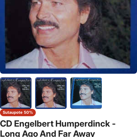
Sutaupote
50%
CD Engelbert Humperdinck -
Long Ago And Far Away