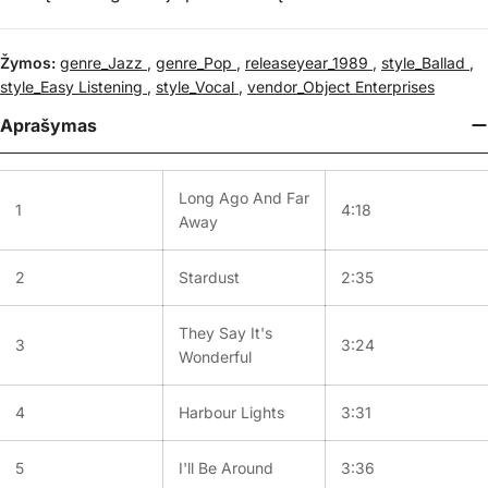
Žymos:
genre_Jazz
,
genre_Pop
,
releaseyear_1989
,
style_Ballad
,
style_Easy Listening
,
style_Vocal
,
vendor_Object Enterprises
Aprašymas
Long Ago And Far
1
4:18
Away
2
Stardust
2:35
They Say It's
3
3:24
Wonderful
4
Harbour Lights
3:31
5
I'll Be Around
3:36