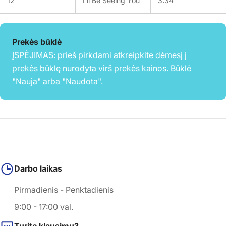
12
I'll Be Seeing You
3:34
Prekės būklė
ĮSPĖJIMAS: prieš pirkdami atkreipkite dėmesį į
prekės būklę nurodyta virš prekės kainos. Būklė
"Nauja" arba "Naudota".
Darbo laikas
Pirmadienis - Penktadienis
9:00 - 17:00 val.