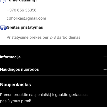
Turite klausimų?
+370 656 35356
cdholikas@gmail.com
Greitas pristatymas
Pristatysime prekes per 2-3 darbo dienas
Informacija
Naudingos nuorodos
Naujienlaiškis
Prenumeruokite naujienlaiškį ir gaukite geriausius
pasiūlymus pirmi!