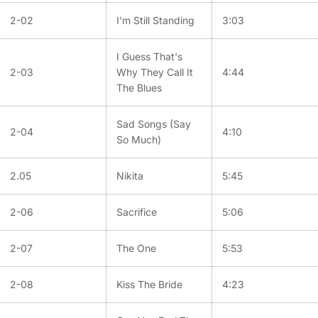
2-02
I'm Still Standing
3:03
I Guess That's
2-03
Why They Call It
4:44
The Blues
Sad Songs (Say
2-04
4:10
So Much)
2.05
Nikita
5:45
2-06
Sacrifice
5:06
2-07
The One
5:53
2-08
Kiss The Bride
4:23