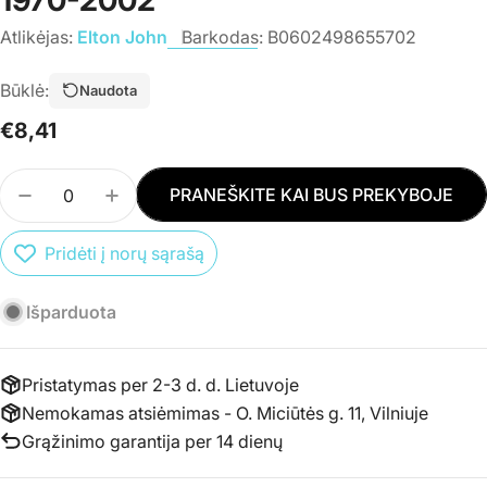
Atlikėjas:
Elton John
Barkodas:
B0602498655702
Būklė:
Naudota
Įprasta
€8,41
kaina
Kiekis
PRANEŠKITE KAI BUS PREKYBOJE
SUMAŽINTI PREKĖS 3CD ELTON JOHN - GREATES
PADIDINTI PREKĖS 3CD ELTON JOHN - 
Pridėti į norų sąrašą
Išparduota
Pristatymas per 2-3 d. d. Lietuvoje
Nemokamas atsiėmimas - O. Miciūtės g. 11, Vilniuje
Grąžinimo garantija per 14 dienų