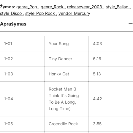
Žymos:
genre_Pop
,
genre_Rock
,
releaseyear_2003
,
style_Ballad
,
style_Disco
,
style_Pop Rock
,
vendor_Mercury
Aprašymas
1-01
Your Song
4:03
1-02
Tiny Dancer
6:16
1-03
Honky Cat
5:13
Rocket Man (I
Think It's Going
1-04
4:42
To Be A Long,
Long Time)
1-05
Crocodile Rock
3:55