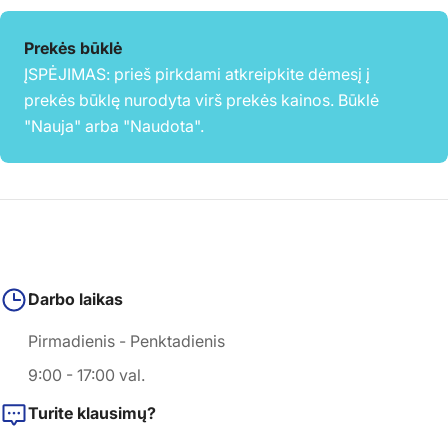
Prekės būklė
ĮSPĖJIMAS: prieš pirkdami atkreipkite dėmesį į
prekės būklę nurodyta virš prekės kainos. Būklė
"Nauja" arba "Naudota".
Darbo laikas
Pirmadienis - Penktadienis
9:00 - 17:00 val.
Turite klausimų?