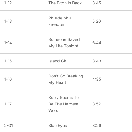
1-12
The Bitch Is Back
3:45
Philadelphia
1-13
5:20
Freedom
Someone Saved
1-14
6:44
My Life Tonight
1-15
Island Girl
3:43
Don't Go Breaking
1-16
4:35
My Heart
Sorry Seems To
1-17
Be The Hardest
3:52
Word
2-01
Blue Eyes
3:29