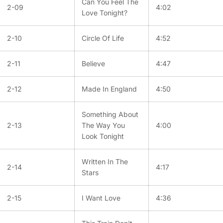
Can You Feel The
2-09
4:02
Love Tonight?
2-10
Circle Of Life
4:52
2-11
Believe
4:47
2-12
Made In England
4:50
Something About
2-13
The Way You
4:00
Look Tonight
Written In The
2-14
4:17
Stars
2-15
I Want Love
4:36