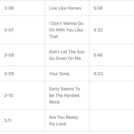
3-06
Live Like Horses
5:08
I Don't Wanna Go
3-07
On With You Like
4:32
That
Don't Let The Sun
3-08
5:48
Go Down On Me
3-09
Your Song
4:23
Sorry Seems To
3-10
Be The Hardest
Word
Are You Ready
3.11
For Love