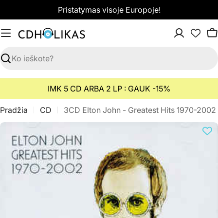
Pereiti
Pristatymas visoje Europoje!
prie
turinio
K
Paieška
IMK 5 CD ARBA 2 LP : GAUK -15%
Pradžia
CD
3CD Elton John - Greatest Hits 1970-2002