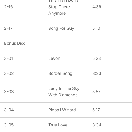
This Train Don't
2-16
Stop There
4:39
Anymore
2-17
Song For Guy
5:10
Bonus Disc
3-01
Levon
5:23
3-02
Border Song
3:23
Lucy In The Sky
3-03
5:57
With Diamonds
3-04
Pinball Wizard
5:17
3-05
True Love
3:34