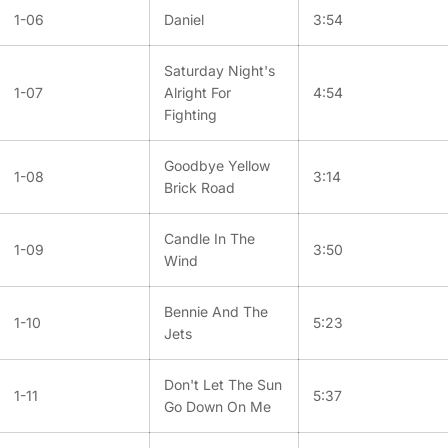
1-06
Daniel
3:54
Saturday Night's
1-07
Alright For
4:54
Fighting
Goodbye Yellow
1-08
3:14
Brick Road
Candle In The
1-09
3:50
Wind
Bennie And The
1-10
5:23
Jets
Don't Let The Sun
1-11
5:37
Go Down On Me