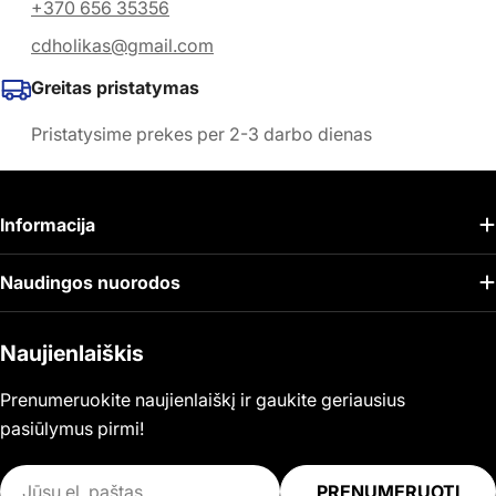
+370 656 35356
cdholikas@gmail.com
Greitas pristatymas
Pristatysime prekes per 2-3 darbo dienas
Informacija
Naudingos nuorodos
Naujienlaiškis
Prenumeruokite naujienlaiškį ir gaukite geriausius
pasiūlymus pirmi!
El.
PRENUMERUOTI