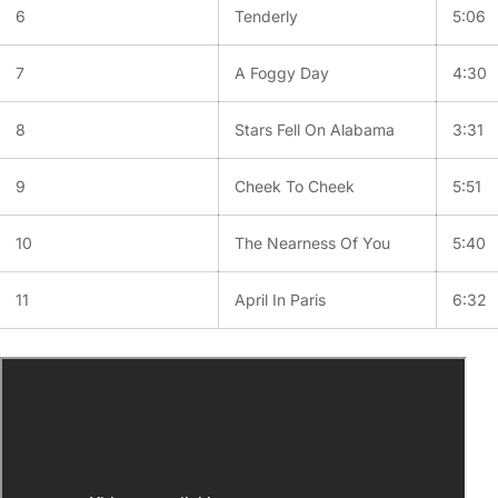
6
Tenderly
5:06
7
A Foggy Day
4:30
8
Stars Fell On Alabama
3:31
9
Cheek To Cheek
5:51
10
The Nearness Of You
5:40
11
April In Paris
6:32