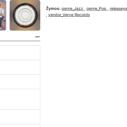
Žymos:
genre_Jazz
,
genre_Pop
,
releasey
,
vendor_Verve Records