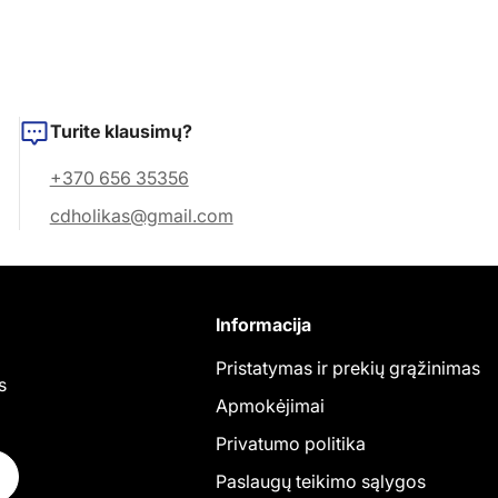
Turite klausimų?
+370 656 35356
cdholikas@gmail.com
Informacija
Pristatymas ir prekių grąžinimas
s
Apmokėjimai
Privatumo politika
Paslaugų teikimo sąlygos