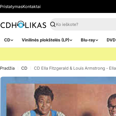
Pereiti
Pristatymas
Kontaktai
prie
turinio
Paieška
CD
Vinilinės plokštelės (LP)
Blu-ray
DVD
Pradžia
CD
CD Ella Fitzgerald & Louis Armstrong - Ell