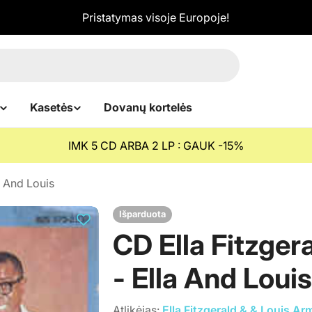
Pristatymas visoje Europoje!
Kasetės
Dovanų kortelės
IMK 5 CD ARBA 2 LP : GAUK -15%
a And Louis
Išparduota
CD Ella Fitzger
- Ella And Louis
Atlikėjas:
Ella Fitzgerald & & Louis A