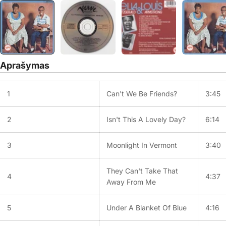
Aprašymas
1
Can't We Be Friends?
3:45
2
Isn't This A Lovely Day?
6:14
3
Moonlight In Vermont
3:40
They Can't Take That
4
4:37
Away From Me
5
Under A Blanket Of Blue
4:16