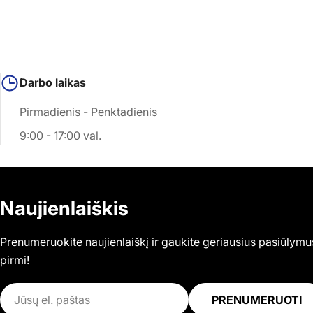
Darbo laikas
Pirmadienis - Penktadienis
9:00 - 17:00 val.
Naujienlaiškis
Prenumeruokite naujienlaiškį ir gaukite geriausius pasiūlymu
pirmi!
El.
PRENUMERUOTI
paštas