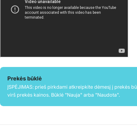
Prekės būklė
ĮSPĖJIMAS: prieš pirkdami atkreipkite dėmesį į prekės b
virš prekės kainos. Būklė "Nauja" arba "Naudota".