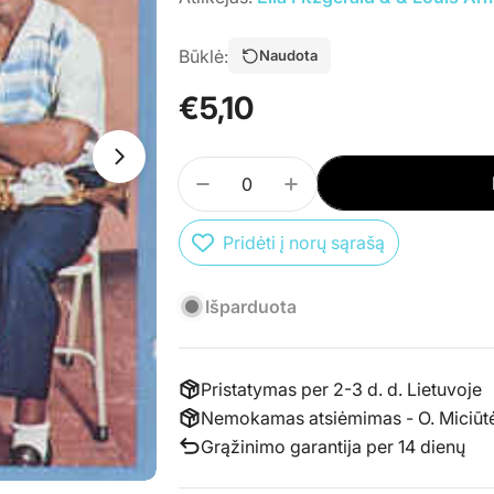
Būklė:
Naudota
Įprasta
€5,10
kaina
Atidaryti mediją 1 atskirame lange
Atidaryti mediją 0 atskirame lange
Kiekis
SUMAŽINTI PREKĖS CD ELLA 
PADIDINTI PREKĖS C
Pridėti į norų sąrašą
Išparduota
Pristatymas per 2-3 d. d. Lietuvoje
Nemokamas atsiėmimas - O. Miciūtės 
Grąžinimo garantija per 14 dienų