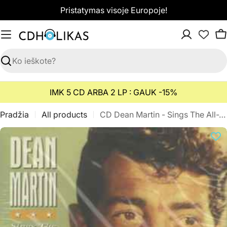
Pereiti
Pristatymas visoje Europoje!
prie
turinio
K
Paieška
IMK 5 CD ARBA 2 LP : GAUK -15%
Pradžia
All products
CD Dean Martin - Sings The All-Time Hits