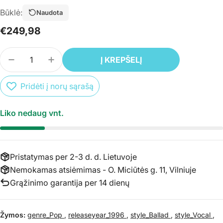
Būklė:
Naudota
Įprasta
€249,98
kaina
Kiekis
Į KREPŠELĮ
SUMAŽINTI PREKĖS CD DEAN MARTIN - SINGS TH
PADIDINTI PREKĖS CD DEAN MARTIN - 
Pridėti į norų sąrašą
Liko nedaug vnt.
Pristatymas per 2-3 d. d. Lietuvoje
Nemokamas atsiėmimas - O. Miciūtės g. 11, Vilniuje
Grąžinimo garantija per 14 dienų
Žymos:
genre_Pop
,
releaseyear_1996
,
style_Ballad
,
style_Vocal
,