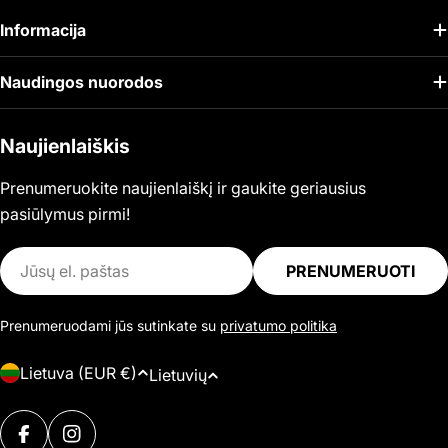
Informacija
Naudingos nuorodos
Naujienlaiškis
Prenumeruokite naujienlaiškį ir gaukite geriausius
pasiūlymus pirmi!
El.
PRENUMERUOTI
paštas
Prenumeruodami jūs sutinkate su
privatumo politika
Š
K
Lietuva (EUR €)
Lietuvių
a
a
l
Mokėjimo
l
FACEBOOK
INSTAGRAM