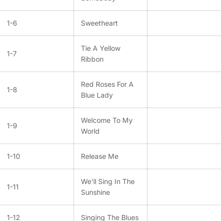
1-6
Sweetheart
Tie A Yellow
1-7
Ribbon
Red Roses For A
1-8
Blue Lady
Welcome To My
1-9
World
1-10
Release Me
We'll Sing In The
1-11
Sunshine
1-12
Singing The Blues