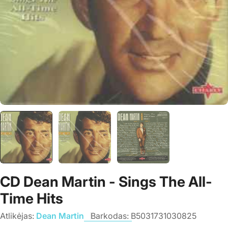
CD Dean Martin - Sings The All-
Time Hits
Atlikėjas:
Dean Martin
Barkodas:
B5031731030825