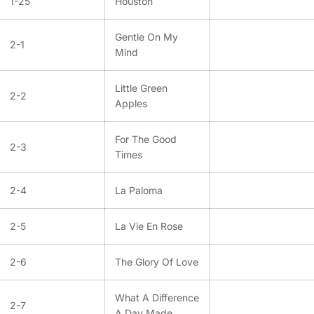
1-25
Houston
Gentle On My
2-1
Mind
Little Green
2-2
Apples
For The Good
2-3
Times
2-4
La Paloma
2-5
La Vie En Rose
2-6
The Glory Of Love
What A Difference
2-7
A Day Made