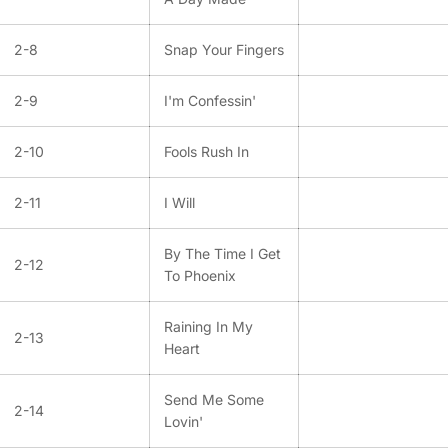
2-8
Snap Your Fingers
2-9
I'm Confessin'
2-10
Fools Rush In
2-11
I Will
By The Time I Get
2-12
To Phoenix
Raining In My
2-13
Heart
Send Me Some
2-14
Lovin'