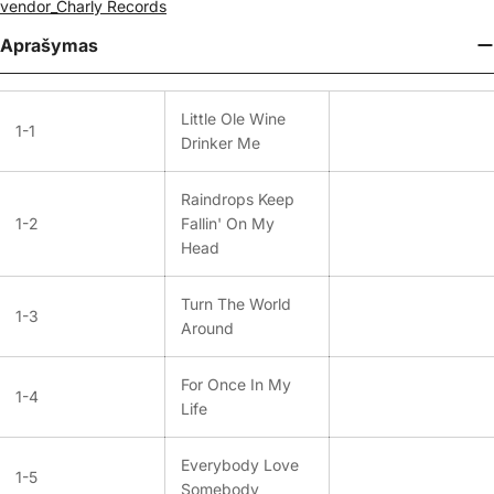
vendor_Charly Records
Aprašymas
Little Ole Wine
1-1
Drinker Me
Raindrops Keep
1-2
Fallin' On My
Head
Turn The World
1-3
Around
For Once In My
1-4
Life
Everybody Love
1-5
Somebody