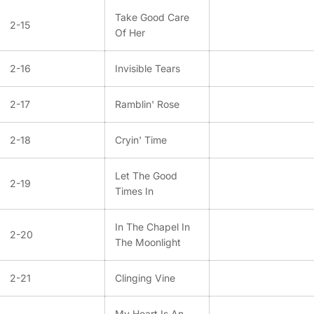
Take Good Care
2-15
Of Her
2-16
Invisible Tears
2-17
Ramblin' Rose
2-18
Cryin' Time
Let The Good
2-19
Times In
In The Chapel In
2-20
The Moonlight
2-21
Clinging Vine
My Heart Is An