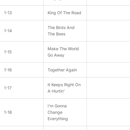
1-13
King Of The Road
The Birds And
1-14
The Bees
Make The World
1-15
Go Away
1-16
Together Again
It Keeps Right On
1-17
A-Hurtin'
I'm Gonna
1-18
Change
Everything