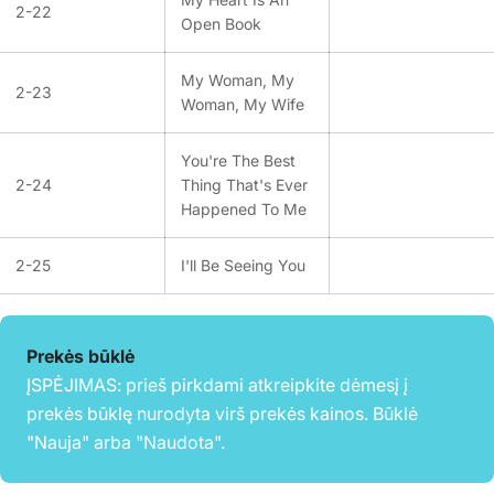
2-22
Open Book
My Woman, My
2-23
Woman, My Wife
You're The Best
2-24
Thing That's Ever
Happened To Me
2-25
I'll Be Seeing You
Prekės būklė
ĮSPĖJIMAS: prieš pirkdami atkreipkite dėmesį į
prekės būklę nurodyta virš prekės kainos. Būklė
"Nauja" arba "Naudota".