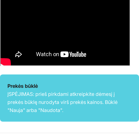
Prekės būklė
ĮSPĖJIMAS: prieš pirkdami atkreipkite dėmesį į
prekės būklę nurodyta virš prekės kainos. Būklė
"Nauja" arba "Naudota".