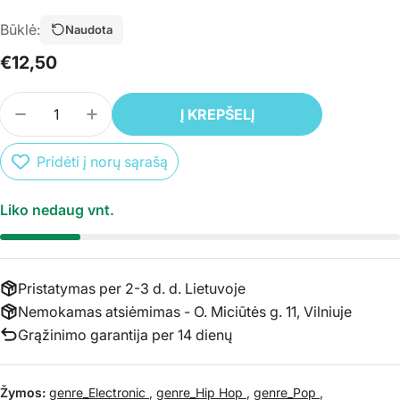
Būklė:
Naudota
Įprasta
€12,50
kaina
Kiekis
Į KREPŠELĮ
SUMAŽINTI PREKĖS CD BRITNEY SPEARS - BLA
PADIDINTI PREKĖS CD BRITNEY SPEARS
Pridėti į norų sąrašą
Liko nedaug vnt.
Pristatymas per 2-3 d. d. Lietuvoje
Nemokamas atsiėmimas - O. Miciūtės g. 11, Vilniuje
Grąžinimo garantija per 14 dienų
Žymos:
genre_Electronic
,
genre_Hip Hop
,
genre_Pop
,