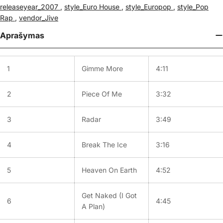
releaseyear_2007
,
style_Euro House
,
style_Europop
,
style_Pop
Rap
,
vendor_Jive
Aprašymas
1
Gimme More
4:11
2
Piece Of Me
3:32
3
Radar
3:49
4
Break The Ice
3:16
5
Heaven On Earth
4:52
Get Naked (I Got
6
4:45
A Plan)