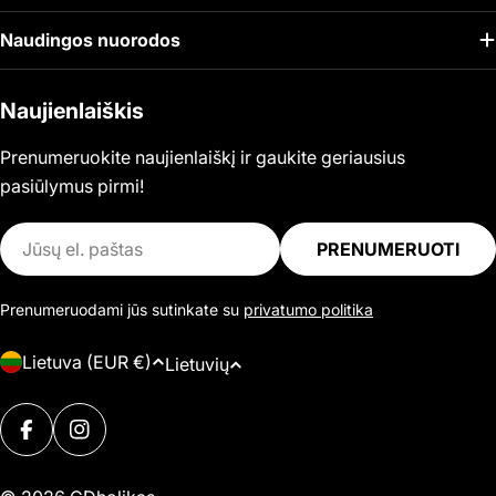
Naudingos nuorodos
Naujienlaiškis
Prenumeruokite naujienlaiškį ir gaukite geriausius
pasiūlymus pirmi!
El.
PRENUMERUOTI
paštas
Prenumeruodami jūs sutinkate su
privatumo politika
Š
K
Lietuva (EUR €)
Lietuvių
a
a
l
Mokėjimo
l
i
FACEBOOK
INSTAGRAM
būdai
b
s
a