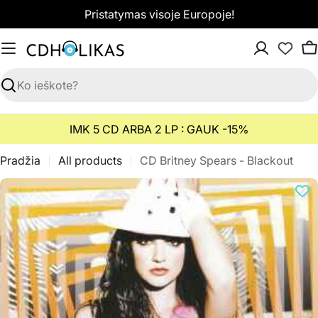
Pereiti
Pristatymas visoje Europoje!
prie
turinio
K
Paieška
IMK 5 CD ARBA 2 LP : GAUK -15%
Pradžia
All products
CD Britney Spears - Blackout