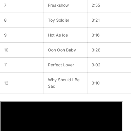
7
Freakshow
2:55
8
Toy Soldier
3:21
9
Hot As Ice
3:16
10
Ooh Ooh Baby
3:28
11
Perfect Lover
3:02
Why Should I Be
12
3:10
Sad