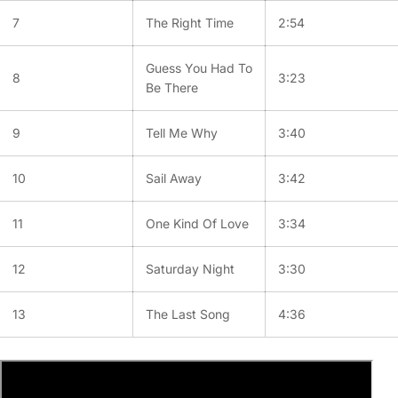
7
The Right Time
2:54
Guess You Had To
8
3:23
Be There
9
Tell Me Why
3:40
10
Sail Away
3:42
11
One Kind Of Love
3:34
12
Saturday Night
3:30
13
The Last Song
4:36