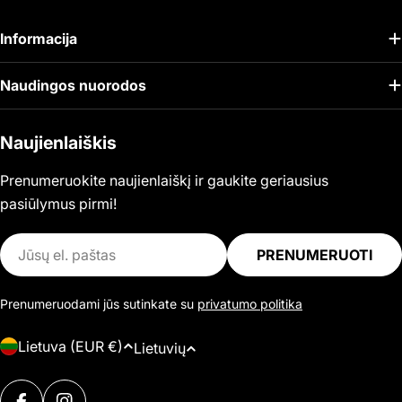
Informacija
Naudingos nuorodos
Naujienlaiškis
Prenumeruokite naujienlaiškį ir gaukite geriausius
pasiūlymus pirmi!
El.
PRENUMERUOTI
paštas
Prenumeruodami jūs sutinkate su
privatumo politika
Š
K
Lietuva (EUR €)
Lietuvių
a
a
l
Mokėjimo
l