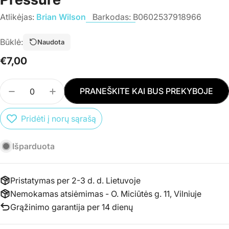
Atlikėjas:
Brian Wilson
Barkodas:
B0602537918966
Būklė:
Naudota
Įprasta
€7,00
kaina
Kiekis
PRANEŠKITE KAI BUS PREKYBOJE
SUMAŽINTI PREKĖS CD BRIAN WILSON - NO PIE
PADIDINTI PREKĖS CD BRIAN WILSON -
Pridėti į norų sąrašą
Išparduota
Pristatymas per 2-3 d. d. Lietuvoje
Nemokamas atsiėmimas - O. Miciūtės g. 11, Vilniuje
Grąžinimo garantija per 14 dienų