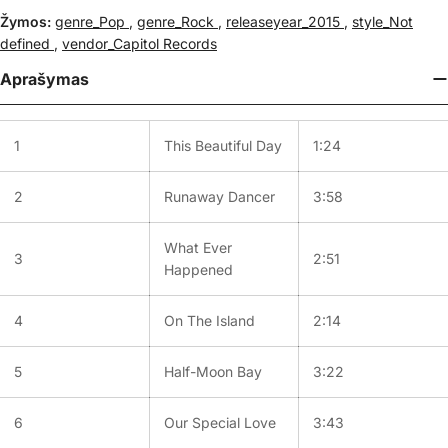
Žymos:
genre_Pop
,
genre_Rock
,
releaseyear_2015
,
style_Not
defined
,
vendor_Capitol Records
Aprašymas
1
This Beautiful Day
1:24
2
Runaway Dancer
3:58
What Ever
3
2:51
Happened
4
On The Island
2:14
5
Half-Moon Bay
3:22
6
Our Special Love
3:43