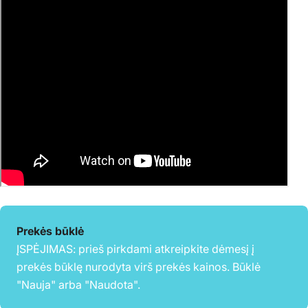
Prekės būklė
ĮSPĖJIMAS: prieš pirkdami atkreipkite dėmesį į
prekės būklę nurodyta virš prekės kainos. Būklė
"Nauja" arba "Naudota".