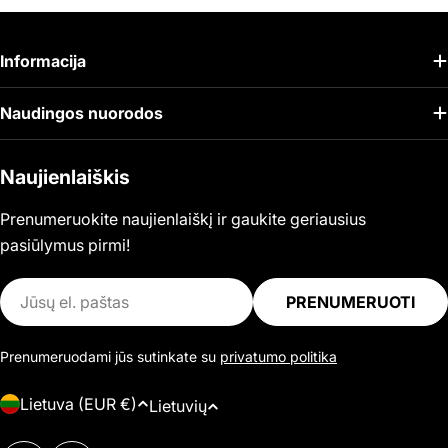
Informacija
Naudingos nuorodos
Naujienlaiškis
Prenumeruokite naujienlaiškį ir gaukite geriausius
pasiūlymus pirmi!
El.
PRENUMERUOTI
paštas
Prenumeruodami jūs sutinkate su
privatumo politika
Š
K
Lietuva (EUR €)
Lietuvių
a
a