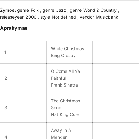
Žymos:
genre_Folk
,
genre_Jazz
,
genre_World & Country
,
releaseyear_2000
,
style_Not defined
,
vendor_Musicbank
Aprašymas
White Christmas
1
Bing Crosby
O Come All Ye
2
Faithful
Frank Sinatra
The Christmas
3
Song
Nat King Cole
Away In A
4
Manger