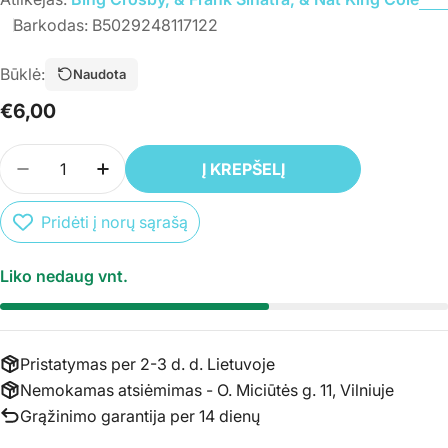
Barkodas:
B5029248117122
Būklė:
Naudota
Įprasta
€6,00
kaina
Kiekis
Į KREPŠELĮ
SUMAŽINTI PREKĖS CD BING CROSBY, &AMP; FR
PADIDINTI PREKĖS CD BING CROSBY, &
Pridėti į norų sąrašą
Liko nedaug vnt.
Pristatymas per 2-3 d. d. Lietuvoje
Nemokamas atsiėmimas - O. Miciūtės g. 11, Vilniuje
Grąžinimo garantija per 14 dienų