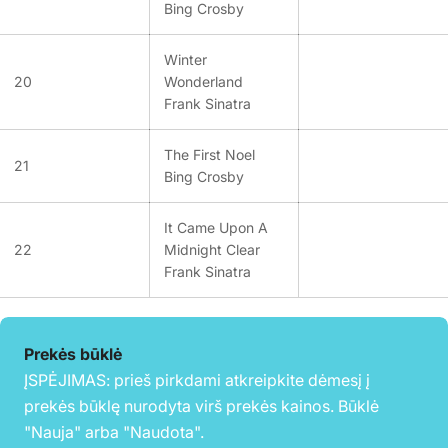
Bing Crosby
Winter
20
Wonderland
Frank Sinatra
The First Noel
21
Bing Crosby
It Came Upon A
22
Midnight Clear
Frank Sinatra
Prekės būklė
ĮSPĖJIMAS: prieš pirkdami atkreipkite dėmesį į
prekės būklę nurodyta virš prekės kainos. Būklė
"Nauja" arba "Naudota".