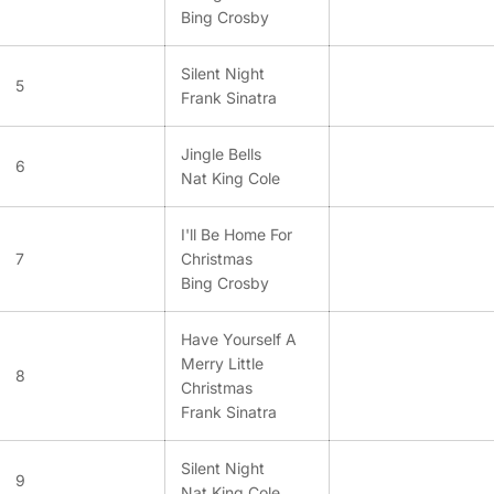
Bing Crosby
Silent Night
5
Frank Sinatra
Jingle Bells
6
Nat King Cole
I'll Be Home For
7
Christmas
Bing Crosby
Have Yourself A
Merry Little
8
Christmas
Frank Sinatra
Silent Night
9
Nat King Cole