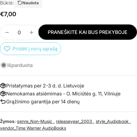
Būklė:
Naudota
Įprasta
€7,00
kaina
Kiekis
PRANEŠKITE KAI BUS PREKYBOJE
SUMAŽINTI PREKĖS CD ALEXANDER MCCALL SMI
PADIDINTI PREKĖS CD ALEXANDER MCC
Pridėti į norų sąrašą
Išparduota
Pristatymas per 2-3 d. d. Lietuvoje
Nemokamas atsiėmimas - O. Miciūtės g. 11, Vilniuje
Grąžinimo garantija per 14 dienų
Žymos:
genre_Non-Music
,
releaseyear_2003
,
style_Audiobook
,
vendor_Time Warner AudioBooks