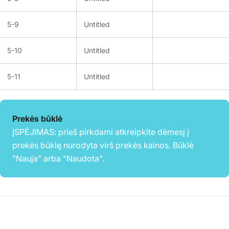
5-9
Untitled
5-10
Untitled
5-11
Untitled
Prekės būklė
ĮSPĖJIMAS: prieš pirkdami atkreipkite dėmesį į
prekės būklę nurodyta virš prekės kainos. Būklė
"Nauja" arba "Naudota".