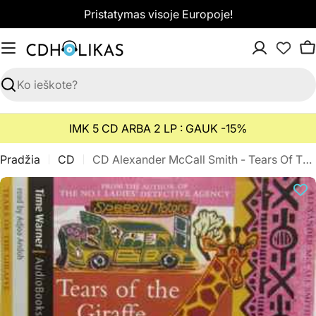
Pereiti
Pristatymas visoje Europoje!
prie
turinio
K
Paieška
IMK 5 CD ARBA 2 LP : GAUK -15%
Pradžia
CD
CD Alexander McCall Smith - Tears Of The Giraffe