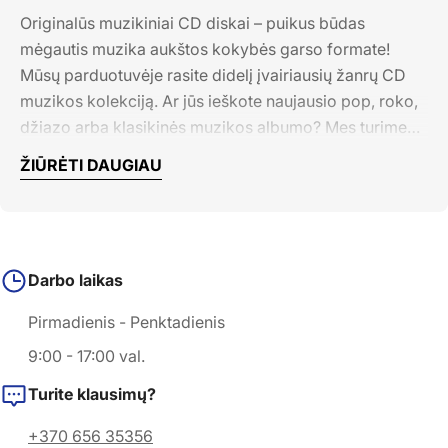
Originalūs muzikiniai CD diskai – puikus būdas
mėgautis muzika aukštos kokybės garso formate!
Mūsų parduotuvėje rasite didelį įvairiausių žanrų CD
muzikos kolekciją. Ar jūs ieškote naujausio pop, roko,
džiazo arba klasikinės muzikos albumo? Mes turime
tai viską!
ŽIŪRĖTI DAUGIAU
Mūsų cd diskai yra tik originalūs ir kokybiški,
užtikrinantys neprilygstamą garsą ir patogumą
kiekvienam muzikos mylėtojui. Ar jūs norite atrasti
naująjį talentą arba prisiminti senus mėgstamus hitus,
Darbo laikas
mūsų platintojai užtikrina gausų pasirinkimą.
Nepraleiskite šios puikios galimybės turėti savo
Pirmadienis - Penktadienis
muzikos kolekciją ant cd diskų. Aplankykite mūsų
9:00 - 17:00 val.
parduotuvę ir atraskite didžiulį muzikos pasaulį, kuris
laukia tik jūsų!
Turite klausimų?
CD diskai
+370 656 35356
Mūsų CD diskai yra skirti tikrų muzikos entuziastų