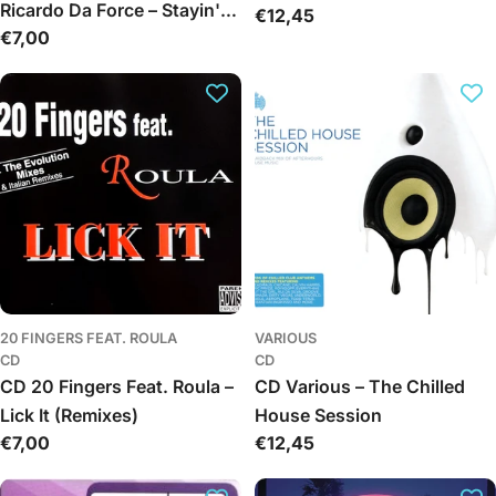
Ricardo Da Force – Stayin'
Įprasta
€12,45
(Limited ed. dual disc)
Įprasta
€7,00
Alive
kaina
kaina
20 FINGERS FEAT. ROULA
VARIOUS
CD
CD
CD 20 Fingers Feat. Roula –
CD Various – The Chilled
Lick It (Remixes)
House Session
Įprasta
€7,00
Įprasta
€12,45
kaina
kaina