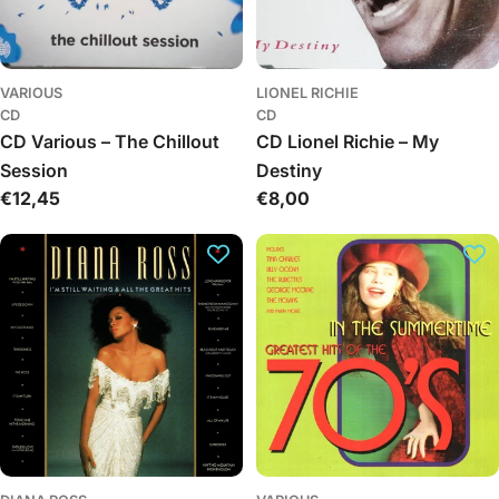
VARIOUS
LIONEL RICHIE
CD
CD
CD Various – The Chillout
CD Lionel Richie – My
Session
Destiny
Įprasta
€12,45
Įprasta
€8,00
kaina
kaina