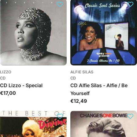
LIZZO
ALFIE SILAS
CD
CD
CD Lizzo - Special
CD Alfie Silas - Alfie / Be
Įprasta
€17,00
Yourself
kaina
Įprasta
€12,49
kaina