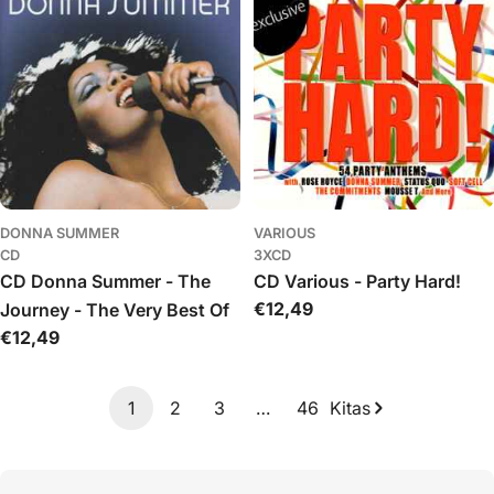
DONNA SUMMER
VARIOUS
CD
3XCD
CD Donna Summer - The
CD Various - Party Hard!
Įprasta
€12,49
Journey - The Very Best Of
kaina
Įprasta
€12,49
kaina
1
2
3
…
46
Kitas