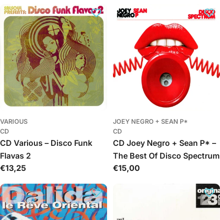
c
i
j
a
:
VARIOUS
JOEY NEGRO + SEAN P*
CD
CD
CD Various – Disco Funk
CD Joey Negro + Sean P* –
Flavas 2
The Best Of Disco Spectrum
Įprasta
€13,25
Įprasta
€15,00
kaina
kaina