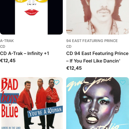
A-TRAK
94 EAST FEATURING PRINCE
CD
CD
CD A-Trak – Infinity +1
CD 94 East Featuring Prince
Įprasta
€12,45
– If You Feel Like Dancin'
kaina
Įprasta
€12,45
kaina