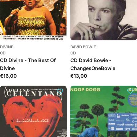
DIVINE
DAVID BOWIE
CD
CD
CD Divine - The Best Of
CD David Bowie -
Divine
ChangesOneBowie
Įprasta
€16,00
Įprasta
€13,00
kaina
kaina