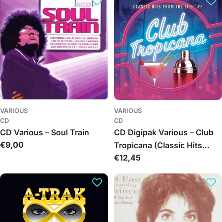
VARIOUS
VARIOUS
CD
CD
CD Various – Soul Train
CD Digipak Various – Club
Įprasta
€9,00
Tropicana (Classic Hits
kaina
Įprasta
€12,45
From The Eighties)
kaina