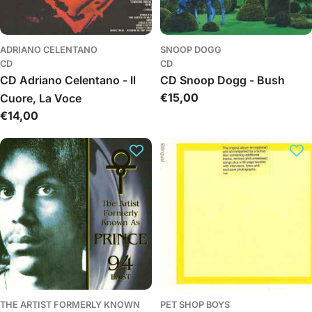
ADRIANO CELENTANO
SNOOP DOGG
CD
CD
CD Adriano Celentano - Il
CD Snoop Dogg - Bush
Įprasta
€15,00
Cuore, La Voce
kaina
Įprasta
€14,00
kaina
THE ARTIST FORMERLY KNOWN
PET SHOP BOYS