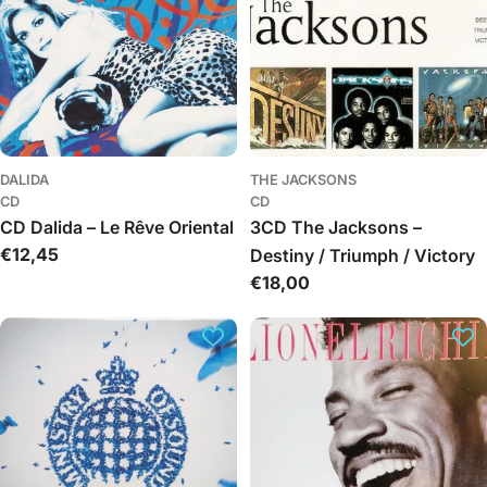
DALIDA
THE JACKSONS
CD
CD
CD Dalida – Le Rêve Oriental
3CD The Jacksons –
Įprasta
€12,45
Destiny / Triumph / Victory
kaina
Įprasta
€18,00
kaina