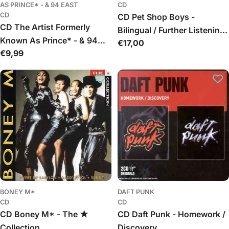
AS PRINCE* - & 94 EAST
CD
CD
CD Pet Shop Boys -
CD The Artist Formerly
Bilingual / Further Listening
Known As Prince* - & 94
Įprasta
€17,00
1995–1997
Įprasta
€9,99
East - The Artist Formerly
kaina
kaina
Known As Prince - 94 East
BONEY M*
DAFT PUNK
CD
CD
CD Boney M* - The ★
CD Daft Punk - Homework /
Collection
Discovery