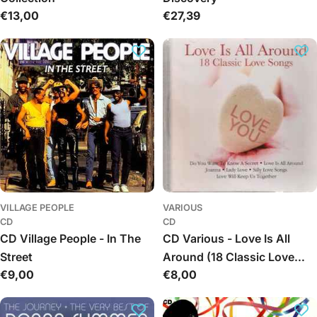
Įprasta
€13,00
Įprasta
€27,39
kaina
kaina
VILLAGE PEOPLE
VARIOUS
CD
CD
CD Village People - In The
CD Various - Love Is All
Street
Around (18 Classic Love
Įprasta
€9,00
Įprasta
€8,00
Songs)
kaina
kaina