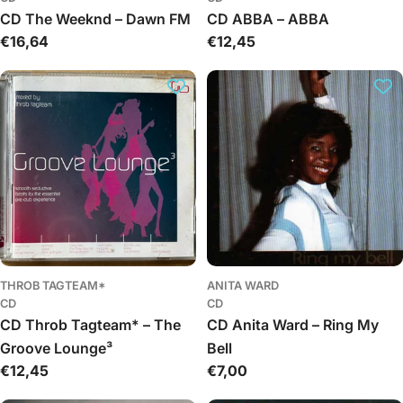
CD The Weeknd – Dawn FM
CD ABBA – ABBA
Įprasta
€16,64
Įprasta
€12,45
kaina
kaina
THROB TAGTEAM*
ANITA WARD
CD
CD
CD Throb Tagteam* – The
CD Anita Ward – Ring My
Groove Lounge³
Bell
Įprasta
€12,45
Įprasta
€7,00
kaina
kaina