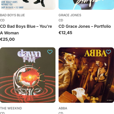
BAD BOYS BLUE
GRACE JONES
CD
CD
CD Bad Boys Blue – You're
CD Grace Jones – Portfolio
Įprasta
€12,45
A Woman
kaina
Įprasta
€25,00
kaina
THE WEEKND
ABBA
CD
CD