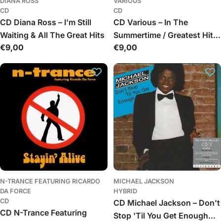
DIANA ROSS
VARIOUS
CD
CD
CD Diana Ross – I'm Still
CD Various – In The
Waiting & All The Great Hits
Summertime / Greatest Hits
Įprasta
€9,00
Įprasta
€9,00
Of The 70's
kaina
kaina
N-TRANCE FEATURING RICARDO
MICHAEL JACKSON
DA FORCE
HYBRID
CD
CD Michael Jackson – Don't
CD N-Trance Featuring
Stop 'Til You Get Enough