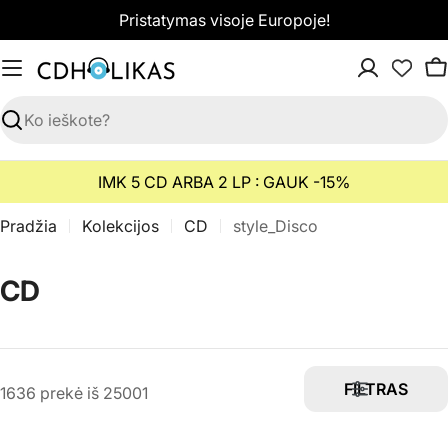
Pereiti
Pristatymas visoje Europoje!
prie
turinio
K
Paieška
IMK 5 CD ARBA 2 LP : GAUK -15%
Pradžia
Kolekcijos
CD
style_Disco
K
CD
o
l
e
FILTRAS
1636 prekė iš 25001
k