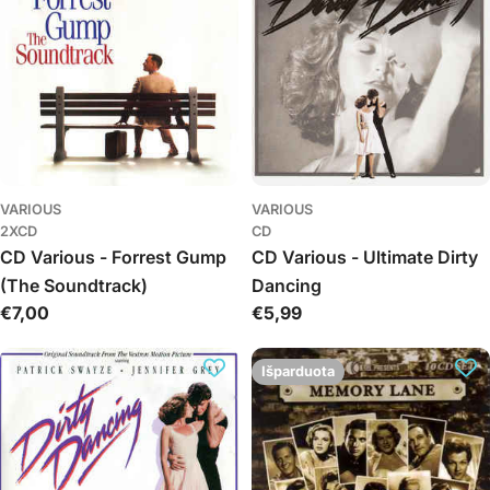
VARIOUS
VARIOUS
2XCD
CD
CD Various - Forrest Gump
CD Various - Ultimate Dirty
(The Soundtrack)
Dancing
Įprasta
€7,00
Įprasta
€5,99
kaina
kaina
Išparduota