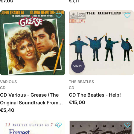
Įprasta
€7,00
Įprasta
€7,11
Album)
kaina
kaina
VINYL
VARIOUS
THE BEATLES
CD
CD
CD Various - Grease (The
CD The Beatles - Help!
Įprasta
€15,00
Original Soundtrack From
kaina
Įprasta
€5,40
The Motion Picture)
kaina