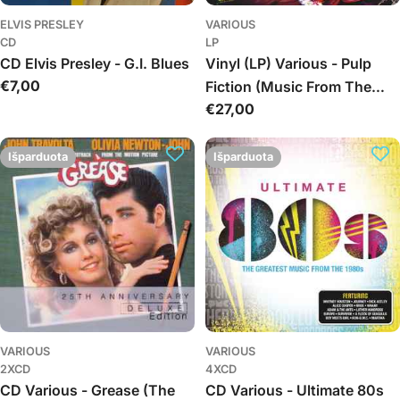
ELVIS PRESLEY
VARIOUS
CD
LP
CD Elvis Presley - G.I. Blues
Vinyl (LP) Various - Pulp
Įprasta
€7,00
Fiction (Music From The
kaina
Įprasta
€27,00
Motion Picture)
kaina
Išparduota
Išparduota
VARIOUS
VARIOUS
2XCD
4XCD
CD Various - Grease (The
CD Various - Ultimate 80s