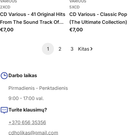
VARIOUS
VARIOUS
2XCD
5XCD
CD Various - 41 Original Hits
CD Various - Classic Pop
From The Sound Track Of
(The Ultimate Collection)
Įprasta
€7,00
Įprasta
€7,00
American Graffiti
kaina
kaina
1
2
3
Kitas
Darbo laikas
Pirmadienis - Penktadienis
9:00 - 17:00 val.
Turite klausimų?
+370 656 35356
cdholikas@gmail.com