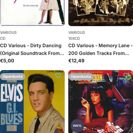
VARIOUS
VARIOUS
CD
10XCD
CD Various - Dirty Dancing
CD Various - Memory Lane -
(Original Soundtrack From
200 Golden Tracks From
Įprasta
€5,00
Įprasta
€12,49
The Vestron Motion Picture)
Days Gone By
kaina
kaina
Išparduota
Išparduota
VINYL