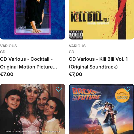
VARIOUS
VARIOUS
CD
CD
CD Various - Cocktail -
CD Various - Kill Bill Vol. 1
Original Motion Picture
(Original Soundtrack)
Įprasta
€7,00
Įprasta
€7,00
Soundtrack
kaina
kaina