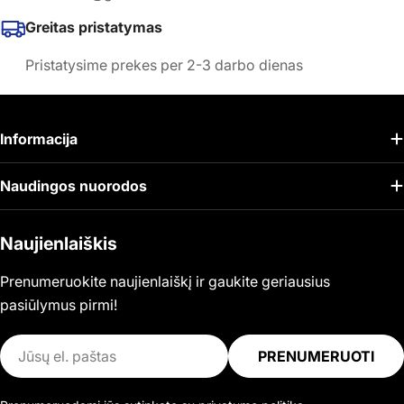
Greitas pristatymas
Pristatysime prekes per 2-3 darbo dienas
Informacija
Naudingos nuorodos
Naujienlaiškis
Prenumeruokite naujienlaiškį ir gaukite geriausius
pasiūlymus pirmi!
El.
PRENUMERUOTI
paštas