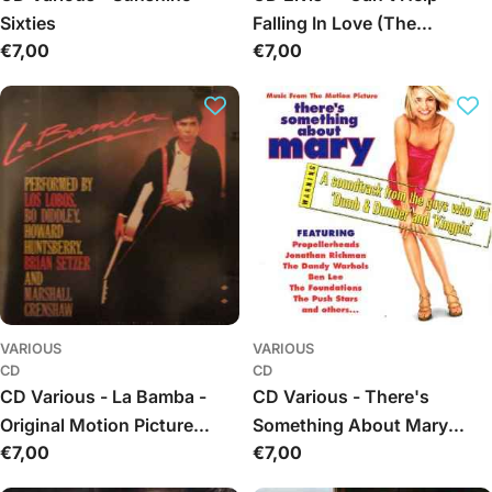
Sixties
Falling In Love (The
Įprasta
€7,00
Įprasta
€7,00
Hollywood Hits)
kaina
kaina
VARIOUS
VARIOUS
CD
CD
CD Various - La Bamba -
CD Various - There's
Original Motion Picture
Something About Mary
Įprasta
€7,00
Įprasta
€7,00
Soundtrack
(Music From The Motion
kaina
kaina
Picture)