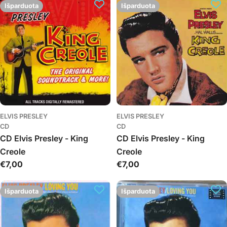
Išparduota
Išparduota
ELVIS PRESLEY
ELVIS PRESLEY
CD
CD
CD Elvis Presley - King
CD Elvis Presley - King
Creole
Creole
Įprasta
€7,00
Įprasta
€7,00
kaina
kaina
Išparduota
Išparduota