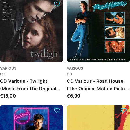
VARIOUS
VARIOUS
CD
CD
CD Various - Twilight
CD Various - Road House
(Music From The Original
(The Original Motion Picture
Įprasta
€15,00
Įprasta
€6,99
Motion Picture Soundtrack)
Soundtrack)
kaina
kaina