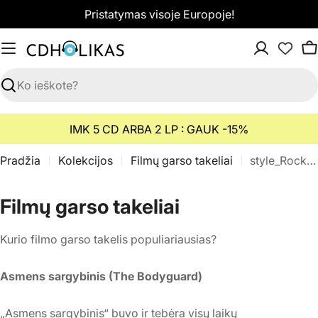
Pereiti
Pristatymas visoje Europoje!
prie
turinio
K
Paieška
IMK 5 CD ARBA 2 LP : GAUK -15%
Pradžia
Kolekcijos
Filmų garso takeliai
style_Rock & Roll
K
Filmų garso takeliai
o
Kurio filmo garso takelis populiariausias?
l
e
Asmens sargybinis (The Bodyguard)
k
„Asmens sargybinis“ buvo ir tebėra visų laikų