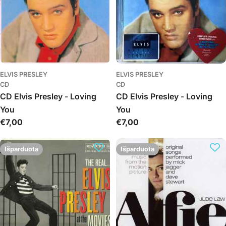
ELVIS PRESLEY
ELVIS PRESLEY
CD
CD
CD Elvis Presley - Loving
CD Elvis Presley - Loving
You
You
Įprasta
€7,00
Įprasta
€7,00
kaina
kaina
Išparduota
Išparduota