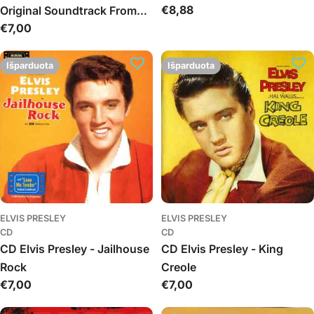
Įprasta
€8,88
Original Soundtrack From
kaina
Įprasta
€7,00
The Motion Picture)
kaina
Išparduota
Išparduota
ELVIS PRESLEY
ELVIS PRESLEY
CD
CD
CD Elvis Presley - Jailhouse
CD Elvis Presley - King
Rock
Creole
Įprasta
€7,00
Įprasta
€7,00
kaina
kaina