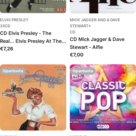
ELVIS PRESLEY
MICK JAGGER AND & DAVE
3XCD
STEWART*
CD
CD Elvis Presley - The
CD Mick Jagger & Dave
Real... Elvis Presley At The
Stewart - Alfie
Įprasta
€7,26
Movies
Įprasta
€7,00
kaina
kaina
Išparduota
Išparduota