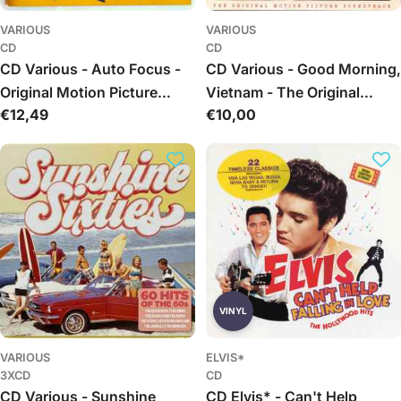
VARIOUS
VARIOUS
CD
CD
CD Various - Auto Focus -
CD Various - Good Morning,
Original Motion Picture
Vietnam - The Original
Įprasta
€12,49
Įprasta
€10,00
Soundtrack
Motion Picture Soundtrack
kaina
kaina
VINYL
VARIOUS
ELVIS*
3XCD
CD
CD Various - Sunshine
CD Elvis* - Can't Help