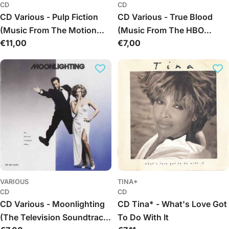
CD
CD
CD Various - Pulp Fiction
CD Various - True Blood
(Music From The Motion
(Music From The HBO
Įprasta
€11,00
Įprasta
€7,00
Picture)
Original Series)
kaina
kaina
VARIOUS
TINA*
CD
CD
CD Various - Moonlighting
CD Tina* - What's Love Got
(The Television Soundtrack
To Do With It