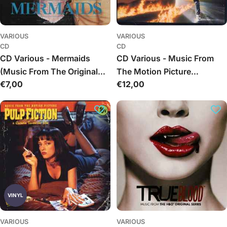
VARIOUS
VARIOUS
CD
CD
CD Various - Mermaids
CD Various - Music From
(Music From The Original
The Motion Picture
Įprasta
€7,00
Įprasta
€12,00
Motion Picture Soundtrack)
Soundtrack Back To The
kaina
kaina
Future
VINYL
VARIOUS
VARIOUS