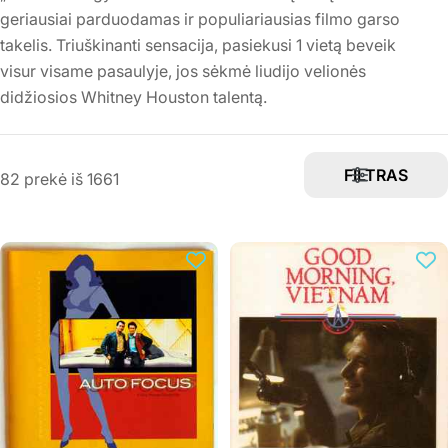
c
geriausiai parduodamas ir populiariausias filmo garso
i
takelis. Triuškinanti sensacija, pasiekusi 1 vietą beveik
j
visur visame pasaulyje, jos sėkmė liudijo velionės
didžiosios Whitney Houston talentą.
a
:
FILTRAS
82 prekė iš 1661