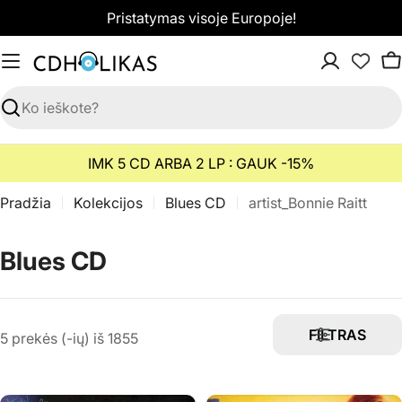
Pereiti
Pristatymas visoje Europoje!
prie
turinio
K
Paieška
IMK 5 CD ARBA 2 LP : GAUK -15%
Pradžia
Kolekcijos
Blues CD
artist_Bonnie Raitt
K
Blues CD
o
l
FILTRAS
5 prekės (-ių) iš 1855
e
k