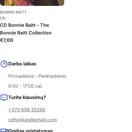
BONNIE RAITT
CD
CD Bonnie Raitt - The
Bonnie Raitt Collection
Įprasta
€7,00
kaina
Darbo laikas
Pirmadienis - Penktadienis
9:00 - 17:00 val.
Turite klausimų?
+370 656 35356
cdholikas@gmail.com
Greitas pristatymas