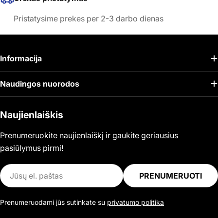
Pristatysime prekes per 2-3 darbo dienas
Informacija
Naudingos nuorodos
Naujienlaiškis
Prenumeruokite naujienlaiškį ir gaukite geriausius
pasiūlymus pirmi!
El.
PRENUMERUOTI
paštas
Prenumeruodami jūs sutinkate su
privatumo politika