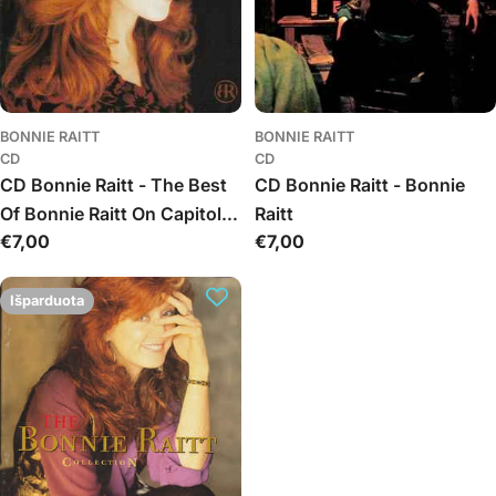
BONNIE RAITT
BONNIE RAITT
CD
CD
CD Bonnie Raitt - The Best
CD Bonnie Raitt - Bonnie
Of Bonnie Raitt On Capitol
Raitt
Įprasta
€7,00
Įprasta
€7,00
1989-2003
kaina
kaina
Išparduota