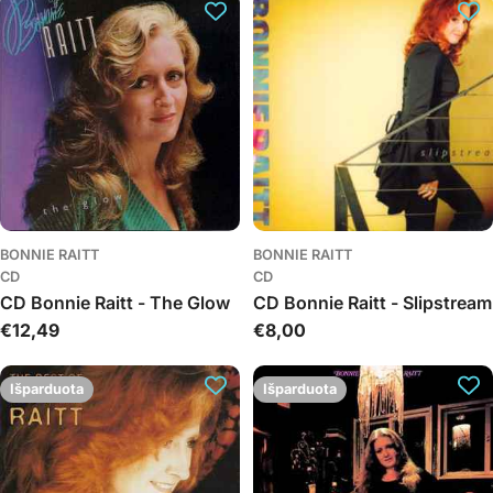
c
i
j
a
:
BONNIE RAITT
BONNIE RAITT
CD
CD
CD Bonnie Raitt - The Glow
CD Bonnie Raitt - Slipstream
Įprasta
€12,49
Įprasta
€8,00
kaina
kaina
Išparduota
Išparduota