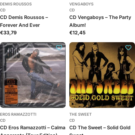
DEMIS ROUSSOS
VENGABOYS
CD
CD
CD Demis Roussos –
CD Vengaboys – The Party
Forever And Ever
Album!
Įprasta
€33,79
Įprasta
€12,45
kaina
kaina
EROS RAMAZZOTTI
THE SWEET
CD
CD
CD Eros Ramazzotti – Calma
CD The Sweet – Solid Gold