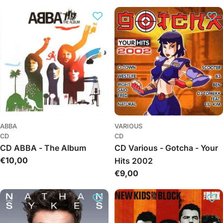
kaina
ABBA
VARIOUS
CD
CD
CD ABBA - The Album
CD Various - Gotcha - Your
Įprasta
€10,00
Hits 2002
kaina
Įprasta
€9,00
kaina