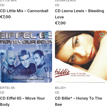
LITTLE MIX
LEONA LEWIS
CD
CD
CD Little Mix – Cannonball
CD Leona Lewis – Bleeding
Įprasta
€7,00
Love
kaina
Įprasta
€7,00
kaina
EIFFEL 65
BILLIE*
CD
CD
CD Eiffel 65 – Move Your
CD Billie* – Honey To The
Body
Bee