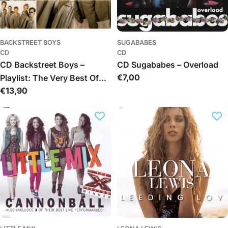
BACKSTREET BOYS
SUGABABES
CD
CD
CD Backstreet Boys –
CD Sugababes – Overload
Įprasta
€7,00
Playlist: The Very Best Of
kaina
Įprasta
€13,90
Backstreet Boys
kaina