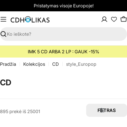
Pereiti
Pristatymas visoje Europoje!
prie
turinio
K
Paieška
IMK 5 CD ARBA 2 LP : GAUK -15%
Pradžia
Kolekcijos
CD
style_Europop
K
CD
o
l
e
FILTRAS
895 prekė iš 25001
k