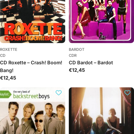
ROXETTE
BARDOT
CD
CDR
CD Roxette – Crash! Boom!
CD Bardot – Bardot
Įprasta
€12,45
Bang!
kaina
Įprasta
€12,45
kaina