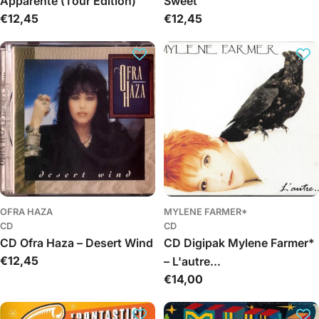
Apparente (Tour Edition)
Sweet
Įprasta
€12,45
Įprasta
€12,45
kaina
kaina
OFRA HAZA
MYLENE FARMER*
CD
CD
CD Ofra Haza – Desert Wind
CD Digipak Mylene Farmer*
Įprasta
€12,45
– L'autre...
kaina
Įprasta
€14,00
kaina