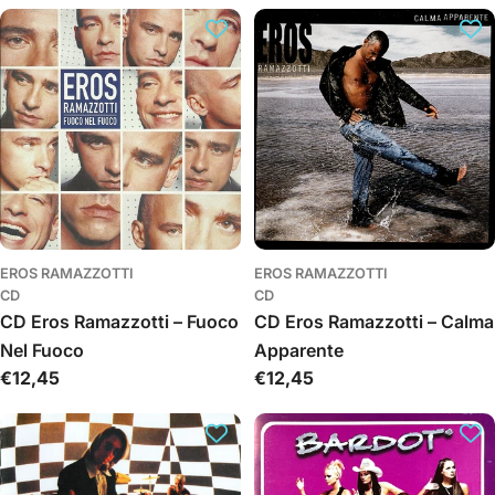
c
i
j
a
:
EROS RAMAZZOTTI
EROS RAMAZZOTTI
CD
CD
CD Eros Ramazzotti – Fuoco
CD Eros Ramazzotti – Calma
Nel Fuoco
Apparente
Įprasta
€12,45
Įprasta
€12,45
kaina
kaina