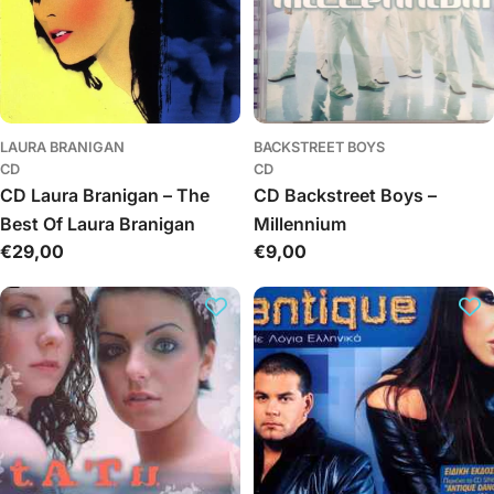
LAURA BRANIGAN
BACKSTREET BOYS
CD
CD
CD Laura Branigan – The
CD Backstreet Boys –
Best Of Laura Branigan
Millennium
Įprasta
€29,00
Įprasta
€9,00
kaina
kaina