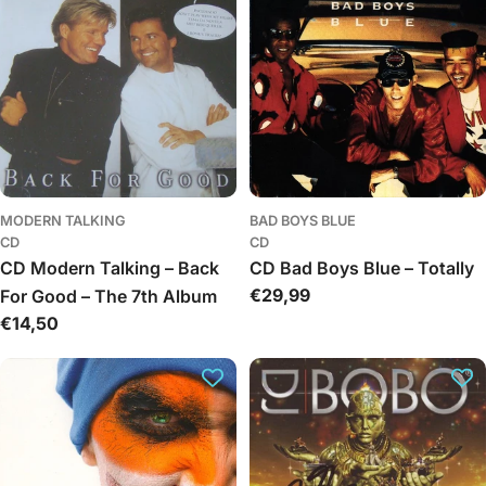
MODERN TALKING
BAD BOYS BLUE
CD
CD
CD Modern Talking – Back
CD Bad Boys Blue – Totally
Įprasta
€29,99
For Good – The 7th Album
kaina
Įprasta
€14,50
kaina