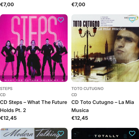
Įprasta
€7,00
Įprasta
€7,00
kaina
kaina
STEPS
TOTO CUTUGNO
CD
CD
CD Steps – What The Future
CD Toto Cutugno – La Mia
Holds Pt. 2
Musica
Įprasta
€12,45
Įprasta
€12,45
kaina
kaina