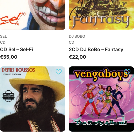
SEL
DJ BOBO
CD
CD
CD Sel – Sel-Fi
2CD DJ BoBo – Fantasy
Įprasta
€55,00
Įprasta
€22,00
kaina
kaina