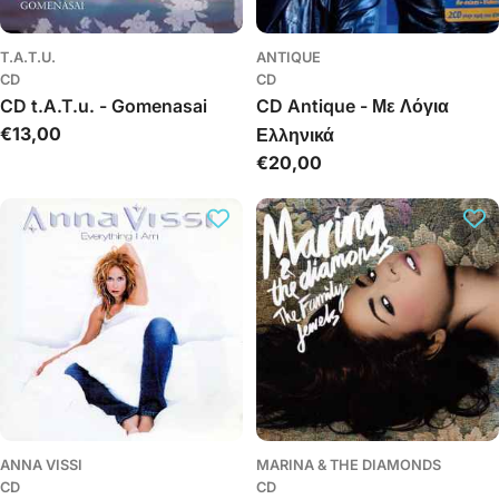
T.A.T.U.
ANTIQUE
CD
CD
CD t.A.T.u. - Gomenasai
CD Antique - Με Λόγια
Įprasta
€13,00
Ελληνικά
kaina
Įprasta
€20,00
kaina
ANNA VISSI
MARINA & THE DIAMONDS
CD
CD