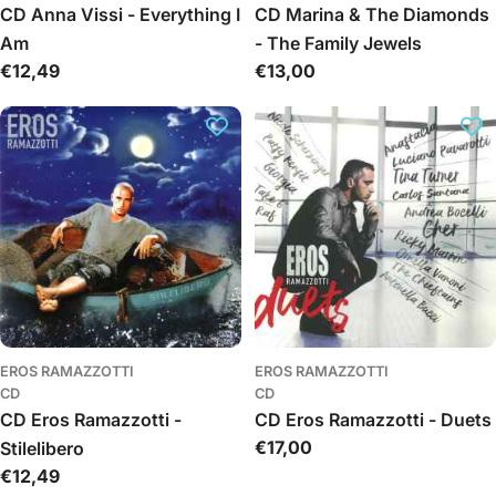
CD Anna Vissi - Everything I
CD Marina & The Diamonds
Am
- The Family Jewels
Įprasta
€12,49
Įprasta
€13,00
kaina
kaina
EROS RAMAZZOTTI
EROS RAMAZZOTTI
CD
CD
CD Eros Ramazzotti -
CD Eros Ramazzotti - Duets
Įprasta
€17,00
Stilelibero
kaina
Įprasta
€12,49