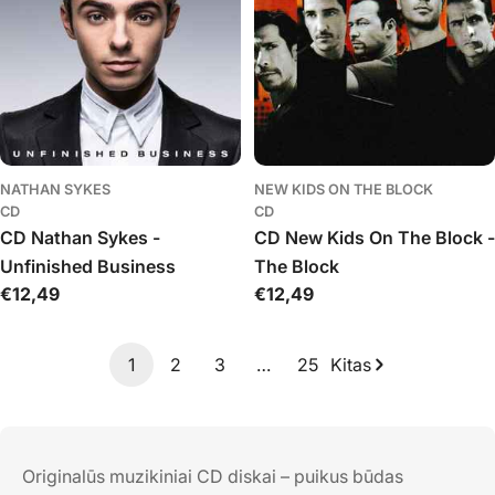
NATHAN SYKES
NEW KIDS ON THE BLOCK
CD
CD
CD Nathan Sykes -
CD New Kids On The Block -
Unfinished Business
The Block
Įprasta
€12,49
Įprasta
€12,49
kaina
kaina
1
2
3
…
25
Kitas
Originalūs muzikiniai CD diskai – puikus būdas