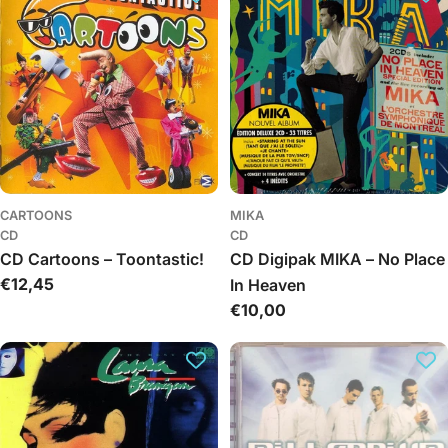
CARTOONS
MIKA
CD
CD
CD Cartoons – Toontastic!
CD Digipak MIKA – No Place
Įprasta
€12,45
In Heaven
kaina
Įprasta
€10,00
kaina