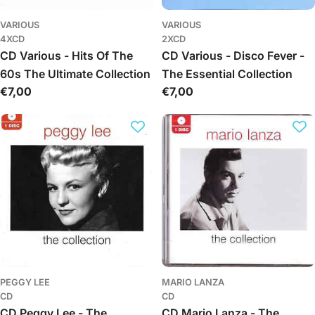
VARIOUS
VARIOUS
4XCD
2XCD
CD Various - Hits Of The
CD Various - Disco Fever -
60s The Ultimate Collection
The Essential Collection
Обычная
€7,00
Обычная
€7,00
цена
цена
PEGGY LEE
MARIO LANZA
CD
CD
CD Peggy Lee - The
CD Mario Lanza - The