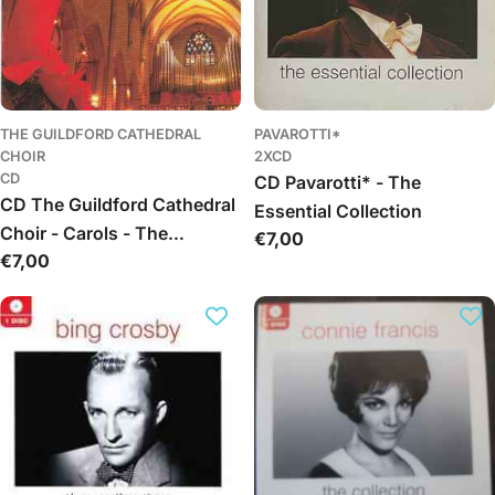
THE GUILDFORD CATHEDRAL
PAVAROTTI*
CHOIR
2XCD
CD
CD Pavarotti* - The
CD The Guildford Cathedral
Essential Collection
Choir - Carols - The
Обычная
€7,00
Обычная
€7,00
Christmas Collection
цена
цена