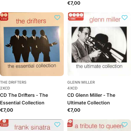
Обычная
€7,00
Musicals: The Essential
цена
цена
Collection
THE DRIFTERS
GLENN MILLER
2XCD
4XCD
CD The Drifters - The
CD Glenn Miller - The
Essential Collection
Ultimate Collection
Обычная
€7,00
Обычная
€7,00
цена
цена