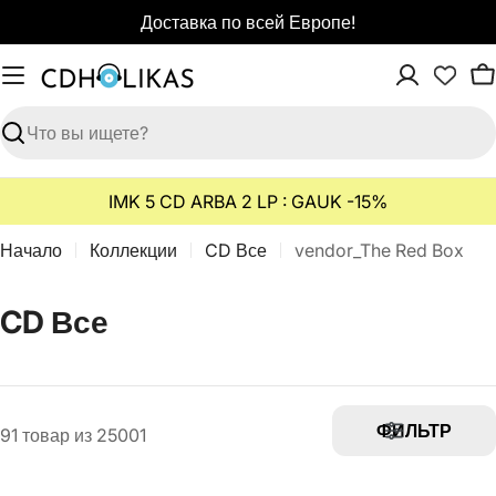
Перейти
Доставка по всей Европе!
к
содержимому
К
Поиск
IMK 5 CD ARBA 2 LP : GAUK -15%
Начало
Коллекции
CD Все
vendor_The Red Box
К
CD Все
о
л
л
ФИЛЬТР
91 товар из 25001
е