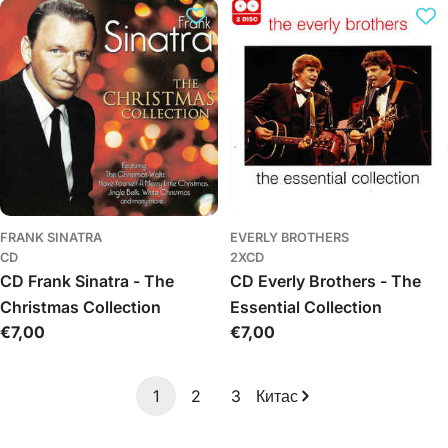
FRANK SINATRA
EVERLY BROTHERS
CD
2XCD
CD Frank Sinatra - The
CD Everly Brothers - The
Christmas Collection
Essential Collection
Обычная
€7,00
Обычная
€7,00
цена
цена
1
2
3
Китас