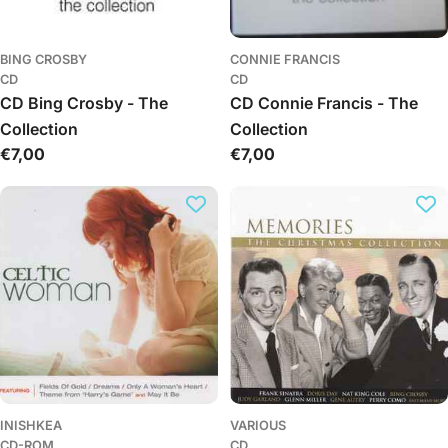
BING CROSBY
CONNIE FRANCIS
CD
CD
CD Bing Crosby - The
CD Connie Francis - The
Collection
Collection
Обычная
€7,00
Обычная
€7,00
цена
цена
INISHKEA
VARIOUS
CD-ROM
CD