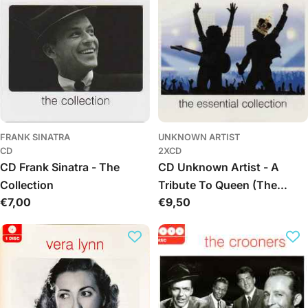
FRANK SINATRA
UNKNOWN ARTIST
CD
2XCD
CD Frank Sinatra - The
CD Unknown Artist - A
Collection
Tribute To Queen (The
Обычная
€7,00
Обычная
€9,50
Essential Collection)
цена
цена