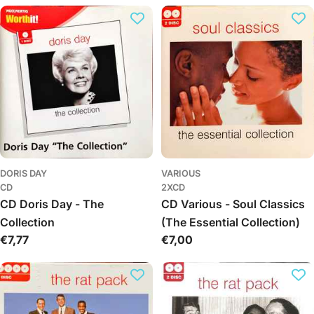
к
ц
и
я
:
DORIS DAY
VARIOUS
CD
2XCD
CD Doris Day - The
CD Various - Soul Classics
Collection
(The Essential Collection)
Обычная
€7,77
Обычная
€7,00
цена
цена