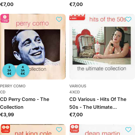
Обычная
€7,00
Обычная
€7,00
Collection)
цена
цена
2
4
ЗА
ЗА
4€
6€
PERRY COMO
VARIOUS
CD
4XCD
CD Perry Como - The
CD Various - Hits Of The
Collection
50s - The Ultimate
Обычная
€3,99
Обычная
€7,00
Collection
цена
цена