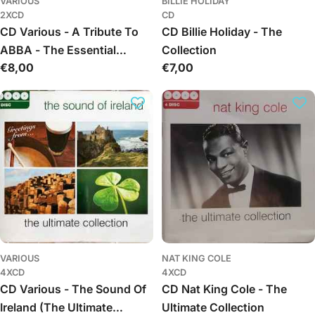
VARIOUS
BILLIE HOLIDAY
2XCD
CD
CD Various - A Tribute To
CD Billie Holiday - The
ABBA - The Essential
Collection
Обычная
€8,00
Обычная
€7,00
Collection
цена
цена
VARIOUS
NAT KING COLE
4XCD
4XCD
CD Various - The Sound Of
CD Nat King Cole - The
Ireland (The Ultimate
Ultimate Collection