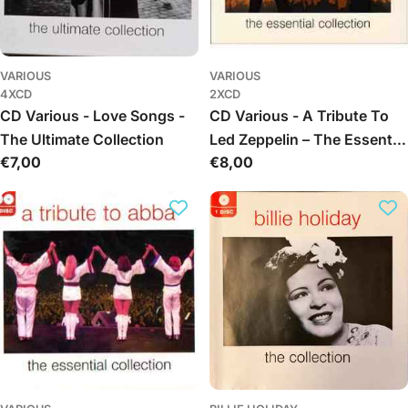
VARIOUS
VARIOUS
4XCD
2XCD
CD Various - Love Songs -
CD Various - A Tribute To
The Ultimate Collection
Led Zeppelin – The Essential
Обычная
€7,00
Обычная
€8,00
Collection
цена
цена