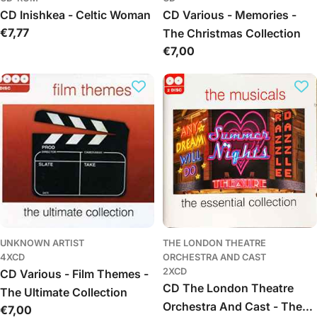
CD Inishkea - Celtic Woman
CD Various - Memories -
Обычная
€7,77
The Christmas Collection
цена
Обычная
€7,00
цена
UNKNOWN ARTIST
THE LONDON THEATRE
4XCD
ORCHESTRA AND CAST
2XCD
CD Various - Film Themes -
CD The London Theatre
The Ultimate Collection
Orchestra And Cast - The
Обычная
€7,00