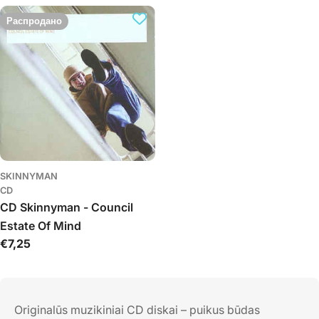
к
Распродано
ц
и
я
:
SKINNYMAN
CD
CD Skinnyman - Council
Estate Of Mind
Обычная
€7,25
цена
Originalūs muzikiniai CD diskai – puikus būdas