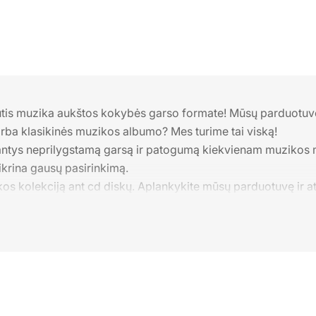
tis muzika aukštos kokybės garso formate! Mūsų parduotuvėj
 arba klasikinės muzikos albumo? Mes turime tai viską!
nantys neprilygstamą garsą ir patogumą kiekvienam muzikos mylė
ikrina gausų pasirinkimą.
os kolekciją ant cd diskų. Aplankykite mūsų parduotuvę ir atra
eikiams. Kiekvienas diskas yra originalus ir kokybiškas, užtik
ikinę kolekciją, mūsų parduotuvė yra idealus pasirinkimas.
ų garsą, kurį tik CD diskai gali suteikti. Aplankykite mūsų C
uikiu garsu ir auginantys klausos malonumą su mūsų CD muziko
urti savo muzikinį pasaulį! Išsirinkite originalius CD diskus,