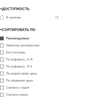
цена
ДОСТУПНОСТЬ
В наличии
(
1
)
СОРТИРОВАТЬ ПО
Рекомендуемые
Наиболее релевантные
Бестселлеры
По алфавиту, А-Я
По алфавиту, Я-А
По возрастанию цены
По убыванию цены
Сначала старые
Сначала новые