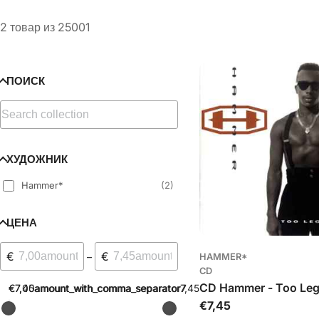
л
2 товар из 25001
л
е
ПОИСК
к
ц
ХУДОЖНИК
и
Hammer*
(
2
)
я
ЦЕНА
:
€
€
–
HAMMER*
CD
CD Hammer - Too Legi
€7,00amount_with_comma_separator7
€7,45amount_with_comma_separator7,45
Обычная
€7,45