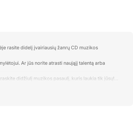
e rasite didelį įvairiausių žanrų CD muzikos
tojui. Ar jūs norite atrasti naująjį talentą arba
skite didžiulį muzikos pasaulį, kuris laukia tik jūsų!
rinantis puikų garsą ir malonumą klausytis. Jei
DHholikas.lt parduotuvę ir įsigykite muzikos diskus,
s diskais!
 kuriuos galėsite klausytis bet kuriuo metu ir mėgautis