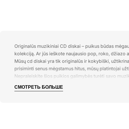
Originalūs muzikiniai CD diskai – puikus būdas mėgau
kolekciją. Ar jūs ieškote naujausio pop, roko, džiazo
Mūsų cd diskai yra tik originalūs ir kokybiški, užtikri
prisiminti senus mėgstamus hitus, mūsų platintojai užt
Nepraleiskite šios puikios galimybės turėti savo muzik
CD diskai
СМОТРЕТЬ БОЛЬШЕ
Mūsų CD diskai yra skirti tikrų muzikos entuziastų por
ieškote naujų atradimų arba norite papildyti savo muz
Nepasiduokite skaitmeniniam amžiui ir atraskite unikal
kurie praturtins jūsų muzikinį pasaulį. Mėgaukitės p
Aplankykite mūsų CD parduotuvę šiandien ir pradėkite k
aukščiausios kokybės garsu