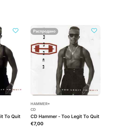
Распродано
HAMMER*
CD
t To Quit
CD Hammer - Too Legit To Quit
Обычная
€7,00